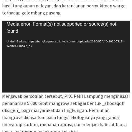
hasil tangkapan nelayan, dan kerentanan permukiman warga
terhadap gelombang pasang.
Pemutar
Media error: Format(s) not supported or source(s) not
Video
found
Unduh Berkas: https://bongkarpost.co.id/wp-content/uploads/2026/05/VID-20260517-
WA0043.mp4?_=1
Menjawab persoalan tersebut, PKC PMII Lampung menginisiasi
penanaman 5.000 bibit mangrove sebagai bentuk _shodaqoh
oksigen_ bagi masyarakat dan lingkungan. Pemilihan
mangrove didasarkan pada fungsi ekologisnya yang ganda:
menyerap karbon, menahan abrasi, dan menjadi habitat biota
laut yang menopang ekonomi pesisir.