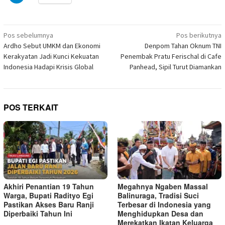
untuk
yang
di
di
di
di
di
di
di
berbagi
baru)
jendela
jendela
jendela
jendela
jendela
jendela
jendela
di
yang
yang
yang
yang
yang
yang
yang
Telegram(Membuka
baru)
baru)
baru)
baru)
baru)
baru)
baru)
di
Navigasi
jendela
Pos sebelumnya
Pos berikutnya
yang
pos
Ardho Sebut UMKM dan Ekonomi
Denpom Tahan Oknum TNI
baru)
Kerakyatan Jadi Kunci Kekuatan
Penembak Pratu Ferischal di Cafe
Indonesia Hadapi Krisis Global
Panhead, Sipil Turut Diamankan
POS TERKAIT
Akhiri Penantian 19 Tahun
Megahnya Ngaben Massal
Warga, Bupati Radityo Egi
Balinuraga, Tradisi Suci
Pastikan Akses Baru Ranji
Terbesar di Indonesia yang
Diperbaiki Tahun Ini
Menghidupkan Desa dan
Merekatkan Ikatan Keluarga