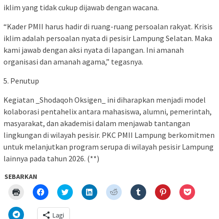
iklim yang tidak cukup dijawab dengan wacana.
“Kader PMII harus hadir di ruang-ruang persoalan rakyat. Krisis
iklim adalah persoalan nyata di pesisir Lampung Selatan. Maka
kami jawab dengan aksi nyata di lapangan. Ini amanah
organisasi dan amanah agama,” tegasnya.
5. Penutup
Kegiatan _Shodaqoh Oksigen_ ini diharapkan menjadi model
kolaborasi pentahelix antara mahasiswa, alumni, pemerintah,
masyarakat, dan akademisi dalam menjawab tantangan
lingkungan di wilayah pesisir. PKC PMII Lampung berkomitmen
untuk melanjutkan program serupa di wilayah pesisir Lampung
lainnya pada tahun 2026. (**)
SEBARKAN
Klik
Klik
Klik
Klik
Klik
Klik
Klik
Klik
untuk
untuk
untuk
untuk
untuk
untuk
untuk
untuk
mencetak(Membuka
membagikan
berbagi
berbagi
berbagi
berbagi
berbagi
berbagi
di
di
pada
di
pada
pada
pada
via
Klik
Lagi
jendela
Facebook(Membuka
Twitter(Membuka
Linkedln(Membuka
Reddit(Membuka
Tumblr(Membuka
Pinterest(Membu
Pocket(