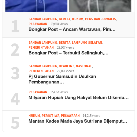
1
BANDAR LAMPUNG
,
BERITA
,
HUKUM
,
PERS DAN JURNALIS
,
PESAWARAN
29,618 views
Bongkar Post – Ancam Wartawan, Pim…
2
BANDAR LAMPUNG
,
BERITA
,
LAMPUNG SELATAN
,
PEMERINTAHAN
22,607 views
Bongkar Post – Terbukti Selingkuh,…
3
BANDAR LAMPUNG
,
HEADLINE
,
NASIONAL
,
PEMERINTAHAN
22,161 views
Pj Gubernur Samsudin Usulkan
Pembangunan…
4
PESAWARAN
15,667 views
Milyaran Rupiah Uang Rakyat Belum Dikemb…
5
HUKUM
,
PERISTIWA
,
PESAWARAN
14,215 views
Mantan Kades Mada Jaya Sutrisna Dijemput…