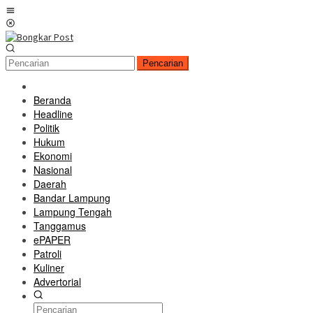
Loncat
Menu
ke
Mobile
konten
Pencarian
Beranda
Headline
Politik
Hukum
Ekonomi
Nasional
Daerah
Bandar Lampung
Lampung Tengah
Tanggamus
ePAPER
Patroli
Kuliner
Advertorial