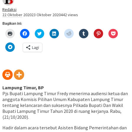
Redaksi
22 Oktober 2020
23 Oktober 2020
442 views
Bagikan ini:
Klik
Klik
Klik
Klik
Klik
Klik
Klik
Klik
untuk
untuk
untuk
untuk
untuk
untuk
untuk
untuk
mencetak(Membuka
membagikan
berbagi
berbagi
berbagi
berbagi
berbagi
berbagi
di
di
pada
di
pada
pada
pada
via
Klik
Lagi
jendela
Facebook(Membuka
Twitter(Membuka
Linkedln(Membuka
Reddit(Membuka
Tumblr(Membuka
Pinterest(Membu
Pocket(
untuk
yang
di
di
di
di
di
di
di
berbagi
baru)
jendela
jendela
jendela
jendela
jendela
jendela
jendela
di
yang
yang
yang
yang
yang
yang
yang
Telegram(Membuka
baru)
baru)
baru)
baru)
baru)
baru)
baru)
di
jendela
yang
baru)
Lampung Timur, BP
Pjs Bupati Lampung Timur Fredy menerima audiensi ketua dan
anggota Komisis Pilihan Umum Kabupaten Lampung Timur
tentang kelancaran dan suksesnya Pilkada Bupati Dan Wakil
Bupati Lampung Timur Tahun 2020 di ruang kerjanya. Rabu,
(21/10/2020).
Hadir dalam acara tersebut Asisten Bidang Pemerintahan dan