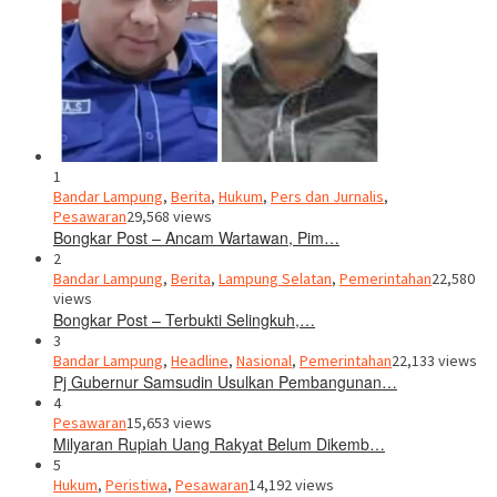
1
Bandar Lampung
,
Berita
,
Hukum
,
Pers dan Jurnalis
,
Pesawaran
29,568 views
Bongkar Post – Ancam Wartawan, Pim…
2
Bandar Lampung
,
Berita
,
Lampung Selatan
,
Pemerintahan
22,580
views
Bongkar Post – Terbukti Selingkuh,…
3
Bandar Lampung
,
Headline
,
Nasional
,
Pemerintahan
22,133 views
Pj Gubernur Samsudin Usulkan Pembangunan…
4
Pesawaran
15,653 views
Milyaran Rupiah Uang Rakyat Belum Dikemb…
5
Hukum
,
Peristiwa
,
Pesawaran
14,192 views