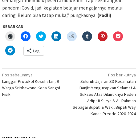
semangat mendidik peserta didik kami. Tapi sekarangkan
pandemi Covid, jadi kegiatan belajar mengajarnya melalui
daring. Belum bisa tatap muka,” pungkasnya.
(Fadli)
SEBARKAN
Klik
Klik
Klik
Klik
Klik
Klik
Klik
Klik
untuk
untuk
untuk
untuk
untuk
untuk
untuk
untuk
mencetak(Membuka
membagikan
berbagi
berbagi
berbagi
berbagi
berbagi
berbagi
di
di
pada
di
pada
pada
pada
via
Klik
Lagi
jendela
Facebook(Membuka
Twitter(Membuka
Linkedln(Membuka
Reddit(Membuka
Tumblr(Membuka
Pinterest(Membu
Pocket(
untuk
yang
di
di
di
di
di
di
di
berbagi
baru)
jendela
jendela
jendela
jendela
jendela
jendela
jendela
di
yang
yang
yang
yang
yang
yang
yang
Telegram(Membuka
baru)
baru)
baru)
baru)
baru)
baru)
baru)
di
Navigasi
jendela
Pos sebelumnya
Pos berikutnya
yang
pos
Langgar Protokol Kesehatan, 9
Seluruh Jajaran SD Kecamatan
baru)
Warga Sribhawono Kena Sangsi
Banjit Mengucapkan Selamat &
Fisik
Sukses Atas Dilantiknya Raden
Adipati Surya & Ali Rahman
Sebagai Bupati & Wakil Bupati Way
Kanan Preode 2020-2024