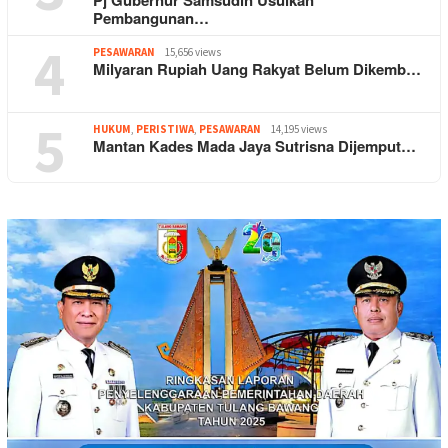
Pj Gubernur Samsudin Usulkan
Pembangunan…
4
PESAWARAN
15,656 views
Milyaran Rupiah Uang Rakyat Belum Dikemb…
5
HUKUM
,
PERISTIWA
,
PESAWARAN
14,195 views
Mantan Kades Mada Jaya Sutrisna Dijemput…