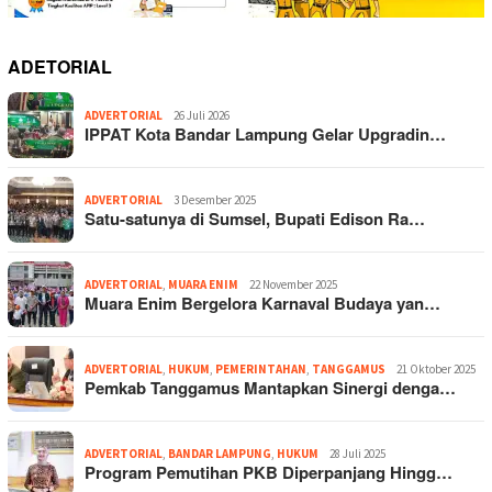
ADETORIAL
ADVERTORIAL
26 Juli 2026
IPPAT Kota Bandar Lampung Gelar Upgradin…
ADVERTORIAL
3 Desember 2025
Satu-satunya di Sumsel, Bupati Edison Ra…
ADVERTORIAL
,
MUARA ENIM
22 November 2025
Muara Enim Bergelora Karnaval Budaya yan…
ADVERTORIAL
,
HUKUM
,
PEMERINTAHAN
,
TANGGAMUS
21 Oktober 2025
Pemkab Tanggamus Mantapkan Sinergi denga…
ADVERTORIAL
,
BANDAR LAMPUNG
,
HUKUM
28 Juli 2025
Program Pemutihan PKB Diperpanjang Hingg…