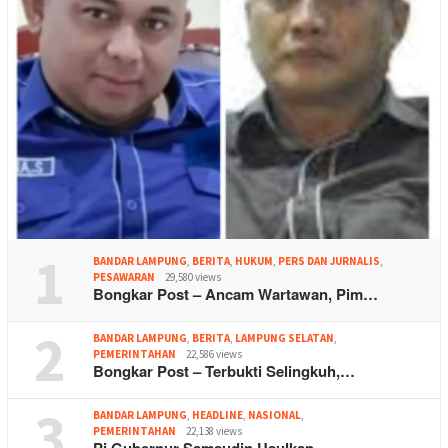
1
BANDAR LAMPUNG
,
BERITA
,
HUKUM
,
PERS DAN JURNALIS
,
PESAWARAN
29,580 views
Bongkar Post – Ancam Wartawan, Pim…
2
BANDAR LAMPUNG
,
BERITA
,
LAMPUNG SELATAN
,
PEMERINTAHAN
22,586 views
Bongkar Post – Terbukti Selingkuh,…
3
BANDAR LAMPUNG
,
HEADLINE
,
NASIONAL
,
PEMERINTAHAN
22,138 views