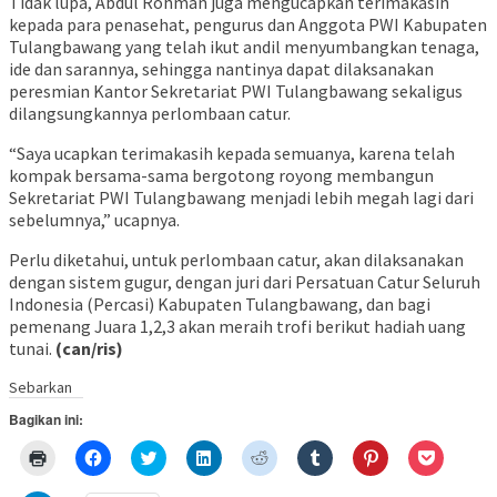
Tidak lupa, Abdul Rohman juga mengucapkan terimakasih
kepada para penasehat, pengurus dan Anggota PWI Kabupaten
Tulangbawang yang telah ikut andil menyumbangkan tenaga,
ide dan sarannya, sehingga nantinya dapat dilaksanakan
peresmian Kantor Sekretariat PWI Tulangbawang sekaligus
dilangsungkannya perlombaan catur.
“Saya ucapkan terimakasih kepada semuanya, karena telah
kompak bersama-sama bergotong royong membangun
Sekretariat PWI Tulangbawang menjadi lebih megah lagi dari
sebelumnya,” ucapnya.
Perlu diketahui, untuk perlombaan catur, akan dilaksanakan
dengan sistem gugur, dengan juri dari Persatuan Catur Seluruh
Indonesia (Percasi) Kabupaten Tulangbawang, dan bagi
pemenang Juara 1,2,3 akan meraih trofi berikut hadiah uang
tunai.
(can/ris)
Sebarkan
Bagikan ini:
Klik
Klik
Klik
Klik
Klik
Klik
Klik
Klik
untuk
untuk
untuk
untuk
untuk
untuk
untuk
untuk
mencetak(Membuka
membagikan
berbagi
berbagi
berbagi
berbagi
berbagi
berbagi