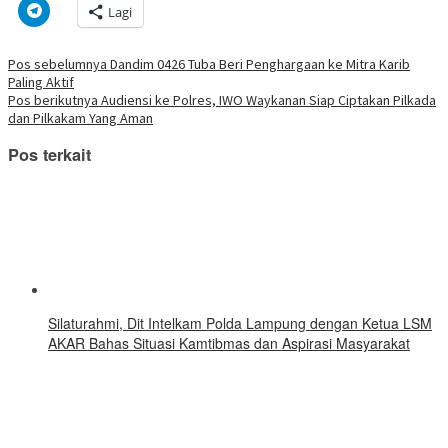
di
di
pada
di
pada
pada
pada
via
Klik
Lagi
jendela
Facebook(Membuka
Twitter(Membuka
Linkedln(Membuka
Reddit(Membuka
Tumblr(Membuka
Pinterest(Membu
Pocket(
untuk
yang
di
di
di
di
di
di
di
berbagi
baru)
jendela
jendela
jendela
jendela
jendela
jendela
jendela
di
yang
yang
yang
yang
yang
yang
yang
Telegram(Membuka
Navigasi
Pos sebelumnya
Dandim 0426 Tuba Beri Penghargaan ke Mitra Karib
baru)
baru)
baru)
baru)
baru)
baru)
baru)
di
Paling Aktif
jendela
pos
yang
Pos berikutnya
Audiensi ke Polres, IWO Waykanan Siap Ciptakan Pilkada
baru)
dan Pilkakam Yang Aman
Pos terkait
Silaturahmi, Dit Intelkam Polda Lampung dengan Ketua LSM
AKAR Bahas Situasi Kamtibmas dan Aspirasi Masyarakat