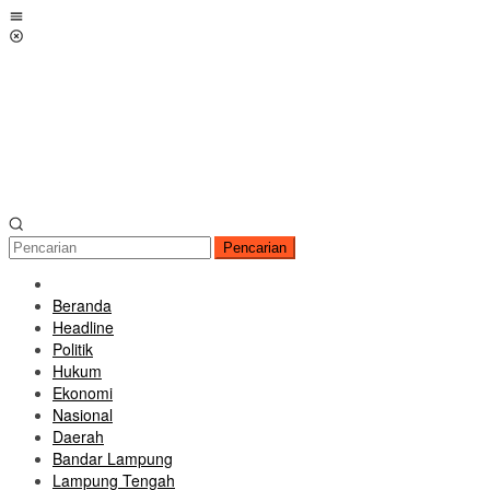
Loncat
Menu
ke
Mobile
konten
Pencarian
Beranda
Headline
Politik
Hukum
Ekonomi
Nasional
Daerah
Bandar Lampung
Lampung Tengah