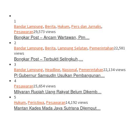
1
Bandar Lampung
,
Berita
,
Hukum
,
Pers dan Jurnalis
,
Pesawaran
29,573 views
Bongkar Post – Ancam Wartawan, Pim…
2
Bandar Lampung
,
Berita
,
Lampung Selatan
,
Pemerintahan
22,581
views
Bongkar Post – Terbukti Selingkuh,…
3
Bandar Lampung
,
Headline
,
Nasional
,
Pemerintahan
22,134 views
Pj Gubernur Samsudin Usulkan Pembangunan…
4
Pesawaran
15,654 views
Milyaran Rupiah Uang Rakyat Belum Dikemb…
5
Hukum
,
Peristiwa
,
Pesawaran
14,192 views
Mantan Kades Mada Jaya Sutrisna Dijemput…