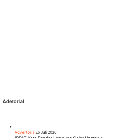
Adetorial
Advertorial
26 Juli 2026
IPPAT Kota Bandar Lampung Gelar Upgradin…