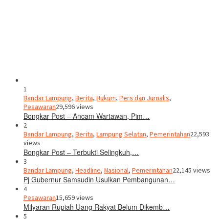
1
Bandar Lampung
,
Berita
,
Hukum
,
Pers dan Jurnalis
,
Pesawaran
29,596 views
Bongkar Post – Ancam Wartawan, Pim…
2
Bandar Lampung
,
Berita
,
Lampung Selatan
,
Pemerintahan
22,593
views
Bongkar Post – Terbukti Selingkuh,…
3
Bandar Lampung
,
Headline
,
Nasional
,
Pemerintahan
22,145 views
Pj Gubernur Samsudin Usulkan Pembangunan…
4
Pesawaran
15,659 views
Milyaran Rupiah Uang Rakyat Belum Dikemb…
5