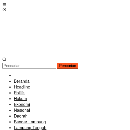
Loncat
Menu
ke
Mobile
konten
Pencarian
Beranda
Headline
Politik
Hukum
Ekonomi
Nasional
Daerah
Bandar Lampung
Lampung Tengah