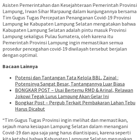
Asisten Pemerintahan dan Kesejahteraan Pemerintah Provinsi
Lampung, Irwan Sihar Marpaung dalam kunjungannya bersama
Tim Gugus Tugas Percepatan Penanganan Covid-19 Provinsi
Lampung ke Kabupaten Lampung Selatan mengatakan bahwa
Kabupaten Lampung Selatan adalah pintu masuk Provinsi
Lampung sekaligus Pulau Sumatera, oleh karena itu
Pemerintah Provinsi Lampung ingin memastikan semua
prosedur pencegahan covid-19 diwilayah tersebut berjalan
dengan optimal.
Bacaan Lainnya
Potensi dan Tantangan Tata Kelola BBL, Zainal :
Potensinya Sangat Besar, Tantangannya Luar Biasa
BONGKAR POST – Usai Bertemu RMD & Arinal, Relawan
Jokowi Tegak Lurus Lampung Akan Gelar Ini
Bongkar Post – Pergub Terkait Pembakaran Lahan Tebu
Harus Dicabut
“Tim Gugus Tugas Provinsi ingin melihat dan memastikan,
sejauh mana kesiapan Lampung Selatan dalam menangani
Covid-19 dan apa saja yang harus diantisipasi, karena seperti
kita ketahui bahwa Kabupaten Lampung Selatan merupakan