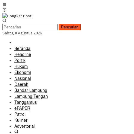
Loncat
Menu
ke
Mobile
konten
Pencarian
Sabtu, 8 Agustus 2026
Beranda
Headline
Politik
Hukum
Ekonomi
Nasional
Daerah
Bandar Lampung
Lampung Tengah
Tanggamus
ePAPER
Patroli
Kuliner
Advertorial