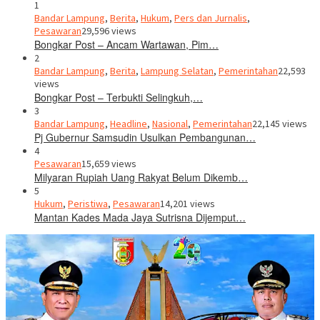
1
Bandar Lampung
,
Berita
,
Hukum
,
Pers dan Jurnalis
,
Pesawaran
29,596 views
Bongkar Post – Ancam Wartawan, Pim…
2
Bandar Lampung
,
Berita
,
Lampung Selatan
,
Pemerintahan
22,593
views
Bongkar Post – Terbukti Selingkuh,…
3
Bandar Lampung
,
Headline
,
Nasional
,
Pemerintahan
22,145 views
Pj Gubernur Samsudin Usulkan Pembangunan…
4
Pesawaran
15,659 views
Milyaran Rupiah Uang Rakyat Belum Dikemb…
5
Hukum
,
Peristiwa
,
Pesawaran
14,201 views
Mantan Kades Mada Jaya Sutrisna Dijemput…