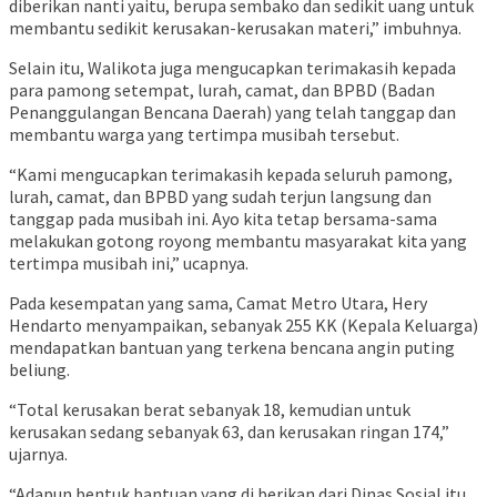
diberikan nanti yaitu, berupa sembako dan sedikit uang untuk
membantu sedikit kerusakan-kerusakan materi,” imbuhnya.
Selain itu, Walikota juga mengucapkan terimakasih kepada
para pamong setempat, lurah, camat, dan BPBD (Badan
Penanggulangan Bencana Daerah) yang telah tanggap dan
membantu warga yang tertimpa musibah tersebut.
“Kami mengucapkan terimakasih kepada seluruh pamong,
lurah, camat, dan BPBD yang sudah terjun langsung dan
tanggap pada musibah ini. Ayo kita tetap bersama-sama
melakukan gotong royong membantu masyarakat kita yang
tertimpa musibah ini,” ucapnya.
Pada kesempatan yang sama, Camat Metro Utara, Hery
Hendarto menyampaikan, sebanyak 255 KK (Kepala Keluarga)
mendapatkan bantuan yang terkena bencana angin puting
beliung.
“Total kerusakan berat sebanyak 18, kemudian untuk
kerusakan sedang sebanyak 63, dan kerusakan ringan 174,”
ujarnya.
“Adapun bentuk bantuan yang di berikan dari Dinas Sosial itu