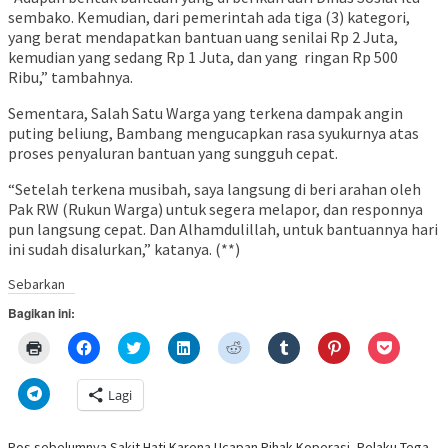
sembako. Kemudian, dari pemerintah ada tiga (3) kategori,
yang berat mendapatkan bantuan uang senilai Rp 2 Juta,
kemudian yang sedang Rp 1 Juta, dan yang ringan Rp 500
Ribu,” tambahnya.
Sementara, Salah Satu Warga yang terkena dampak angin
puting beliung, Bambang mengucapkan rasa syukurnya atas
proses penyaluran bantuan yang sungguh cepat.
“Setelah terkena musibah, saya langsung di beri arahan oleh
Pak RW (Rukun Warga) untuk segera melapor, dan responnya
pun langsung cepat. Dan Alhamdulillah, untuk bantuannya hari
ini sudah disalurkan,” katanya. (**)
Sebarkan
Bagikan ini:
Klik
Klik
Klik
Klik
Klik
Klik
Klik
Klik
untuk
untuk
untuk
untuk
untuk
untuk
untuk
untuk
mencetak(Membuka
membagikan
berbagi
berbagi
berbagi
berbagi
berbagi
berbagi
di
di
pada
di
pada
pada
pada
via
Klik
Lagi
jendela
Facebook(Membuka
Twitter(Membuka
Linkedln(Membuka
Reddit(Membuka
Tumblr(Membuka
Pinterest(Membu
Pocket(
untuk
yang
di
di
di
di
di
di
di
berbagi
baru)
jendela
jendela
jendela
jendela
jendela
jendela
jendela
di
yang
yang
yang
yang
yang
yang
yang
Telegram(Membuka
Pos sebelumnya
Sakit Hati Karena Ucapan Pihak Koperasi, Pelaku Tega