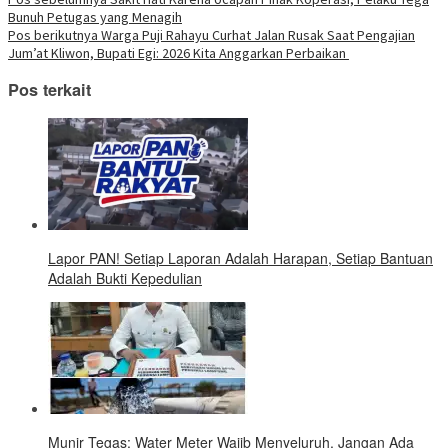
Navigasi
baru)
baru)
baru)
baru)
baru)
baru)
baru)
di
Bunuh Petugas yang Menagih
jendela
pos
yang
Pos berikutnya
Warga Puji Rahayu Curhat Jalan Rusak Saat Pengajian
baru)
Jum’at Kliwon, Bupati Egi: 2026 Kita Anggarkan Perbaikan
Pos terkait
Lapor PAN! Setiap Laporan Adalah Harapan, Setiap Bantuan
Adalah Bukti Kepedulian
Munir Tegas: Water Meter Wajib Menyeluruh, Jangan Ada