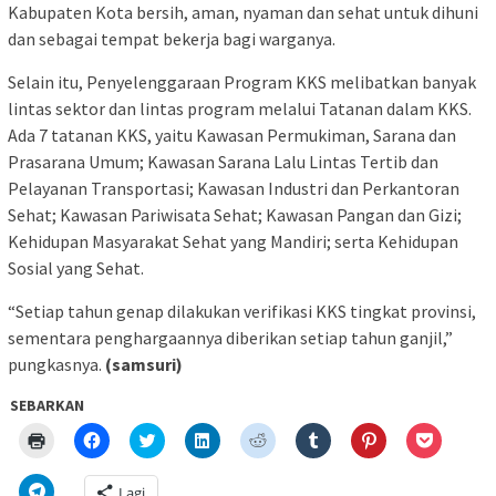
Kabupaten Kota bersih, aman, nyaman dan sehat untuk dihuni
dan sebagai tempat bekerja bagi warganya.
Selain itu, Penyelenggaraan Program KKS melibatkan banyak
lintas sektor dan lintas program melalui Tatanan dalam KKS.
Ada 7 tatanan KKS, yaitu Kawasan Permukiman, Sarana dan
Prasarana Umum; Kawasan Sarana Lalu Lintas Tertib dan
Pelayanan Transportasi; Kawasan Industri dan Perkantoran
Sehat; Kawasan Pariwisata Sehat; Kawasan Pangan dan Gizi;
Kehidupan Masyarakat Sehat yang Mandiri; serta Kehidupan
Sosial yang Sehat.
“Setiap tahun genap dilakukan verifikasi KKS tingkat provinsi,
sementara penghargaannya diberikan setiap tahun ganjil,”
pungkasnya.
(samsuri)
SEBARKAN
Klik
Klik
Klik
Klik
Klik
Klik
Klik
Klik
untuk
untuk
untuk
untuk
untuk
untuk
untuk
untuk
mencetak(Membuka
membagikan
berbagi
berbagi
berbagi
berbagi
berbagi
berbagi
di
di
pada
di
pada
pada
pada
via
Klik
Lagi
jendela
Facebook(Membuka
Twitter(Membuka
Linkedln(Membuka
Reddit(Membuka
Tumblr(Membuka
Pinterest(Membu
Pocket(