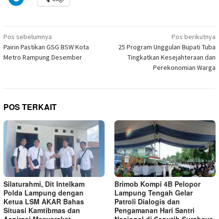
untuk
yang
di
di
di
di
di
di
di
berbagi
baru)
jendela
jendela
jendela
jendela
jendela
jendela
jendela
di
yang
yang
yang
yang
yang
yang
yang
Telegram(Membuka
baru)
baru)
baru)
baru)
baru)
baru)
baru)
di
Navigasi
jendela
Pos sebelumnya
Pos berikutnya
yang
pos
Pairin Pastikan GSG BSW Kota
25 Program Unggulan Bupati Tuba
baru)
Metro Rampung Desember
Tingkatkan Kesejahteraan dan
Perekonomian Warga
POS TERKAIT
Silaturahmi, Dit Intelkam
Brimob Kompi 4B Pelopor
Polda Lampung dengan
Lampung Tengah Gelar
Ketua LSM AKAR Bahas
Patroli Dialogis dan
Situasi Kamtibmas dan
Pengamanan Hari Santri
Aspirasi Masyarakat
Nasional di Seputih Surabaya