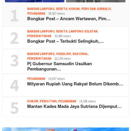
1
BANDAR LAMPUNG
,
BERITA
,
HUKUM
,
PERS DAN JURNALIS
,
PESAWARAN
29,587 views
Bongkar Post – Ancam Wartawan, Pim…
2
BANDAR LAMPUNG
,
BERITA
,
LAMPUNG SELATAN
,
PEMERINTAHAN
22,588 views
Bongkar Post – Terbukti Selingkuh,…
3
BANDAR LAMPUNG
,
HEADLINE
,
NASIONAL
,
PEMERINTAHAN
22,139 views
Pj Gubernur Samsudin Usulkan
Pembangunan…
4
PESAWARAN
15,657 views
Milyaran Rupiah Uang Rakyat Belum Dikemb…
5
HUKUM
,
PERISTIWA
,
PESAWARAN
14,198 views
Mantan Kades Mada Jaya Sutrisna Dijemput…