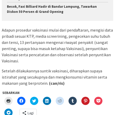
Besok, Faxi Billiard Hadir di Bandar Lampung, Tawarkan
Diskon 50 Persen di Grand Opening
Adapun prosedur vaksinasi mulai dari pendaftaran, mengisi data
pribadi sesuai KTP, media screerining, pengecekan suhu tubuh
dan tensi, 13 pertanyaan mengenai riwayat penyakit (sangat
penting, supaya bisa masuk ketahap Vaksinasi), penyuntikan
Vaksinasi serta pencatatan dan observasi setelah penyuntikan
Vaksinasi.
Setelah dilakukannya suntik vaksinasi, diharapkan supaya
istirahat yang secukupnya dan mengkonsumsi vitamin serta
makanan yang berprotein.
(can/ris)
SEBARKAN
Klik
Klik
Klik
Klik
Klik
Klik
Klik
Klik
untuk
untuk
untuk
untuk
untuk
untuk
untuk
untuk
mencetak(Membuka
membagikan
berbagi
berbagi
berbagi
berbagi
berbagi
berbagi
di
di
pada
di
pada
pada
pada
via
Klik
Lagi
jendela
Facebook(Membuka
Twitter(Membuka
Linkedln(Membuka
Reddit(Membuka
Tumblr(Membuka
Pinterest(Membu
Pocket(