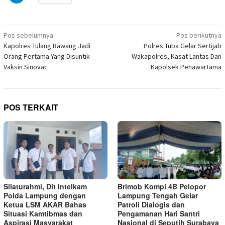
untuk
yang
di
di
di
di
di
di
di
berbagi
baru)
jendela
jendela
jendela
jendela
jendela
jendela
jendela
di
yang
yang
yang
yang
yang
yang
yang
Telegram(Membuka
baru)
baru)
baru)
baru)
baru)
baru)
baru)
di
Navigasi
jendela
Pos sebelumnya
Pos berikutnya
yang
pos
Kapolres Tulang Bawang Jadi
Polres Tuba Gelar Sertijab
baru)
Orang Pertama Yang Disuntik
Wakapolres, Kasat Lantas Dan
Vaksin Sinovac
Kapolsek Penawartama
POS TERKAIT
Silaturahmi, Dit Intelkam
Brimob Kompi 4B Pelopor
Polda Lampung dengan
Lampung Tengah Gelar
Ketua LSM AKAR Bahas
Patroli Dialogis dan
Situasi Kamtibmas dan
Pengamanan Hari Santri
Aspirasi Masyarakat
Nasional di Seputih Surabaya