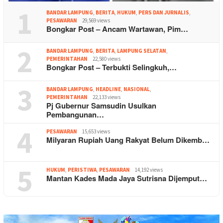
1
BANDAR LAMPUNG
,
BERITA
,
HUKUM
,
PERS DAN JURNALIS
,
PESAWARAN
29,569 views
Bongkar Post – Ancam Wartawan, Pim…
2
BANDAR LAMPUNG
,
BERITA
,
LAMPUNG SELATAN
,
PEMERINTAHAN
22,580 views
Bongkar Post – Terbukti Selingkuh,…
3
BANDAR LAMPUNG
,
HEADLINE
,
NASIONAL
,
PEMERINTAHAN
22,133 views
Pj Gubernur Samsudin Usulkan
Pembangunan…
4
PESAWARAN
15,653 views
Milyaran Rupiah Uang Rakyat Belum Dikemb…
5
HUKUM
,
PERISTIWA
,
PESAWARAN
14,192 views
Mantan Kades Mada Jaya Sutrisna Dijemput…