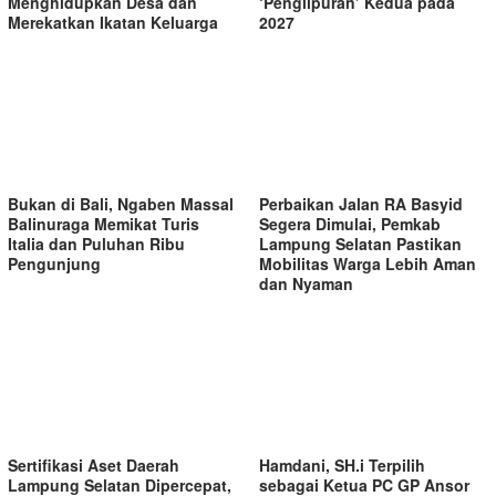
Menghidupkan Desa dan
‘Penglipuran’ Kedua pada
Merekatkan Ikatan Keluarga
2027
Bukan di Bali, Ngaben Massal
Perbaikan Jalan RA Basyid
Balinuraga Memikat Turis
Segera Dimulai, Pemkab
Italia dan Puluhan Ribu
Lampung Selatan Pastikan
Pengunjung
Mobilitas Warga Lebih Aman
dan Nyaman
Sertifikasi Aset Daerah
Hamdani, SH.i Terpilih
Lampung Selatan Dipercepat,
sebagai Ketua PC GP Ansor