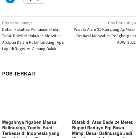
untuk
yang
di
di
di
di
di
di
di
berbagi
baru)
jendela
jendela
jendela
jendela
jendela
jendela
jendela
di
yang
yang
yang
yang
yang
yang
yang
Telegram(Membuka
baru)
baru)
baru)
baru)
baru)
baru)
baru)
di
Navigasi
jendela
Pos sebelumnya
Pos berikutnya
yang
pos
Dekan Fakultas Pertanian Unila :
Wisata Alam 21 Kampung Aji Mesir
baru)
Tidak Boleh Melakukan Aktivitas
Berhasil Menyabet Penghargaan
Apapun Dalam Hutan Lindung, Apa
ADWI 2021
Lagi di Register Gunung Balak
POS TERKAIT
Megahnya Ngaben Massal
Diarak di Atas Bade 24 Meter,
Balinuraga, Tradisi Suci
Bupati Radityo Egi Bawa
Terbesar di Indonesia yang
Mimpi Besar Balinuraga Jadi