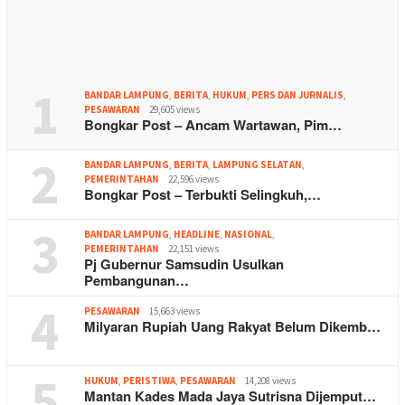
1
BANDAR LAMPUNG
,
BERITA
,
HUKUM
,
PERS DAN JURNALIS
,
PESAWARAN
29,605 views
Bongkar Post – Ancam Wartawan, Pim…
2
BANDAR LAMPUNG
,
BERITA
,
LAMPUNG SELATAN
,
PEMERINTAHAN
22,596 views
Bongkar Post – Terbukti Selingkuh,…
3
BANDAR LAMPUNG
,
HEADLINE
,
NASIONAL
,
PEMERINTAHAN
22,151 views
Pj Gubernur Samsudin Usulkan
Pembangunan…
4
PESAWARAN
15,663 views
Milyaran Rupiah Uang Rakyat Belum Dikemb…
5
HUKUM
,
PERISTIWA
,
PESAWARAN
14,208 views
Mantan Kades Mada Jaya Sutrisna Dijemput…