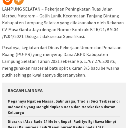
LAMPUNG SELATAN – Pekerjaan Peningkatan Ruas Jalan
Merbau Mataram – Galih Lunik. Kecamatan Tanjung Bintang
Kabupaten Lampung Selatan yang dilaksanakan oleh Rekanan
CV. Masa Ganta Jaya dengan Nomor Kontrak: KTR/21/BM.04
/IV.04/2021. Diduga tidak sesuai Spesifikasi.
Pasalnya, kegiatan dari Dinas Pekerjaan Umum dan Penataan
Ruang (PU-PR) yang menyerap Dana ABPD Kabupaten
Lampung Selatan Tahun 2021 sebesar Rp. 1.767.276.200 itu,
menggunakan material batu split ukuran 3/5 batu berwarna
putih sehingga kwalitasnya dipertanyakan.
BACAAN LAINNYA
Megahnya Ngaben Massal Balinuraga, Tradisi Suci Terbesar di
Indonesia yang Menghidupkan Desa dan Merekatkan Ikatan
Keluarga
Diarak di Atas Bade 24 Meter, Bupati Radityo Egi Bawa Mimpi
Besar Balinuraga Jadi ‘Penglipuran’ Kedua pada 2027