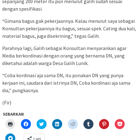
sepanjang 200 meter itu pun menurut galih sudah sesuai
dengan spesifikasi.
“Gimana bagus gak pekerjaannya. Kalau menurut saya sebagai
Konsultan pekerjaannya itu bagus, sesuai spek. Cating dua kali,
material bagus, juga disekrining,” tegas Galih.
Parahnya lagi, Galih sebagai Konsultan menyarankan agar
Media berkordinasi dengan orang yang bernama DN, yang
diketahui adalah warga Desa Galih Lunik.
“Coba kordinasi aja sama DN, itu ponakan DN yang punya
kerjaan ini, saudara dari istrinya DN, Coba kordinasi aja sama
dia,” pungkasnya.
(Fir)
SEBARKAN
Klik
Klik
Klik
Klik
Klik
Klik
Klik
Klik
untuk
untuk
untuk
untuk
untuk
untuk
untuk
untuk
mencetak(Membuka
membagikan
berbagi
berbagi
berbagi
berbagi
berbagi
berbagi
di
di
pada
di
pada
pada
pada
via
Klik
Lagi
jendela
Facebook(Membuka
Twitter(Membuka
Linkedln(Membuka
Reddit(Membuka
Tumblr(Membuka
Pinterest(Membu
Pocket(