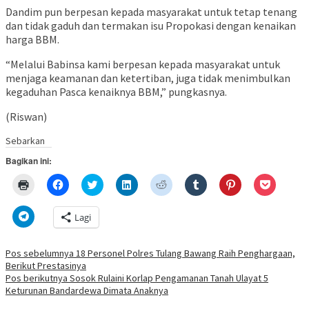
Dandim pun berpesan kepada masyarakat untuk tetap tenang
dan tidak gaduh dan termakan isu Propokasi dengan kenaikan
harga BBM.
“Melalui Babinsa kami berpesan kepada masyarakat untuk
menjaga keamanan dan ketertiban, juga tidak menimbulkan
kegaduhan Pasca kenaiknya BBM,” pungkasnya.
(Riswan)
Sebarkan
Bagikan ini:
Klik
Klik
Klik
Klik
Klik
Klik
Klik
Klik
untuk
untuk
untuk
untuk
untuk
untuk
untuk
untuk
mencetak(Membuka
membagikan
berbagi
berbagi
berbagi
berbagi
berbagi
berbagi
di
di
pada
di
pada
pada
pada
via
Klik
Lagi
jendela
Facebook(Membuka
Twitter(Membuka
Linkedln(Membuka
Reddit(Membuka
Tumblr(Membuka
Pinterest(Membu
Pocket(
untuk
yang
di
di
di
di
di
di
di
berbagi
baru)
jendela
jendela
jendela
jendela
jendela
jendela
jendela
di
yang
yang
yang
yang
yang
yang
yang
Telegram(Membuka
Navigasi
Pos sebelumnya
18 Personel Polres Tulang Bawang Raih Penghargaan,
baru)
baru)
baru)
baru)
baru)
baru)
baru)
di
Berikut Prestasinya
jendela
pos
yang
Pos berikutnya
Sosok Rulaini Korlap Pengamanan Tanah Ulayat 5
baru)
Keturunan Bandardewa Dimata Anaknya