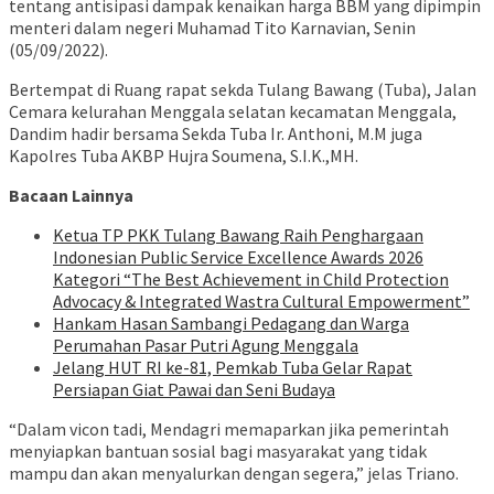
tentang antisipasi dampak kenaikan harga BBM yang dipimpin
menteri dalam negeri Muhamad Tito Karnavian, Senin
(05/09/2022).
Bertempat di Ruang rapat sekda Tulang Bawang (Tuba), Jalan
Cemara kelurahan Menggala selatan kecamatan Menggala,
Dandim hadir bersama Sekda Tuba Ir. Anthoni, M.M juga
Kapolres Tuba AKBP Hujra Soumena, S.I.K.,MH.
Bacaan Lainnya
Ketua TP PKK Tulang Bawang Raih Penghargaan
Indonesian Public Service Excellence Awards 2026
Kategori “The Best Achievement in Child Protection
Advocacy & Integrated Wastra Cultural Empowerment”
Hankam Hasan Sambangi Pedagang dan Warga
Perumahan Pasar Putri Agung Menggala
Jelang HUT RI ke-81, Pemkab Tuba Gelar Rapat
Persiapan Giat Pawai dan Seni Budaya
“Dalam vicon tadi, Mendagri memaparkan jika pemerintah
menyiapkan bantuan sosial bagi masyarakat yang tidak
mampu dan akan menyalurkan dengan segera,” jelas Triano.