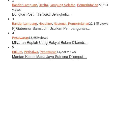
2
Bandar Lampung
,
Berita
,
Lampung Selatan
,
Pemerintahan
22,593
views
Bongkar Post – Terbukti Selingkuh,…
3
Bandar Lampung
,
Headline
,
Nasional
,
Pemerintahan
22,145 views
Pj Gubernur Samsudin Usulkan Pembangunan…
4
Pesawaran
15,659 views
Milyaran Rupiah Uang Rakyat Belum Dikemb…
5
Hukum
,
Peristiwa
,
Pesawaran
14,201 views
Mantan Kades Mada Jaya Sutrisna Dijemput…