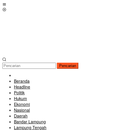
Loncat
Menu
ke
Mobile
konten
Pencarian
Beranda
Headline
Politik
Hukum
Ekonomi
Nasional
Daerah
Bandar Lampung
Lampung Tengah