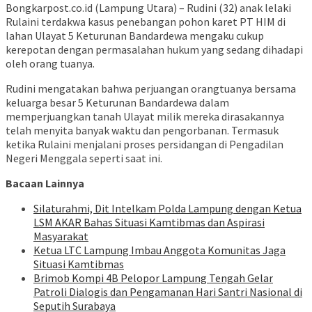
baru)
Bongkarpost.co.id (Lampung Utara) – Rudini (32) anak lelaki
Rulaini terdakwa kasus penebangan pohon karet PT HIM di
lahan Ulayat 5 Keturunan Bandardewa mengaku cukup
kerepotan dengan permasalahan hukum yang sedang dihadapi
oleh orang tuanya.
Rudini mengatakan bahwa perjuangan orangtuanya bersama
keluarga besar 5 Keturunan Bandardewa dalam
memperjuangkan tanah Ulayat milik mereka dirasakannya
telah menyita banyak waktu dan pengorbanan. Termasuk
ketika Rulaini menjalani proses persidangan di Pengadilan
Negeri Menggala seperti saat ini.
Bacaan Lainnya
Silaturahmi, Dit Intelkam Polda Lampung dengan Ketua
LSM AKAR Bahas Situasi Kamtibmas dan Aspirasi
Masyarakat
Ketua LTC Lampung Imbau Anggota Komunitas Jaga
Situasi Kamtibmas
Brimob Kompi 4B Pelopor Lampung Tengah Gelar
Patroli Dialogis dan Pengamanan Hari Santri Nasional di
Seputih Surabaya