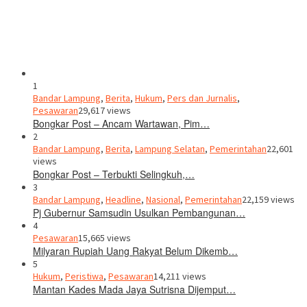
1
Bandar Lampung
,
Berita
,
Hukum
,
Pers dan Jurnalis
,
Pesawaran
29,617 views
Bongkar Post – Ancam Wartawan, Pim…
2
Bandar Lampung
,
Berita
,
Lampung Selatan
,
Pemerintahan
22,601
views
Bongkar Post – Terbukti Selingkuh,…
3
Bandar Lampung
,
Headline
,
Nasional
,
Pemerintahan
22,159 views
Pj Gubernur Samsudin Usulkan Pembangunan…
4
Pesawaran
15,665 views
Milyaran Rupiah Uang Rakyat Belum Dikemb…
5
Hukum
,
Peristiwa
,
Pesawaran
14,211 views
Mantan Kades Mada Jaya Sutrisna Dijemput…