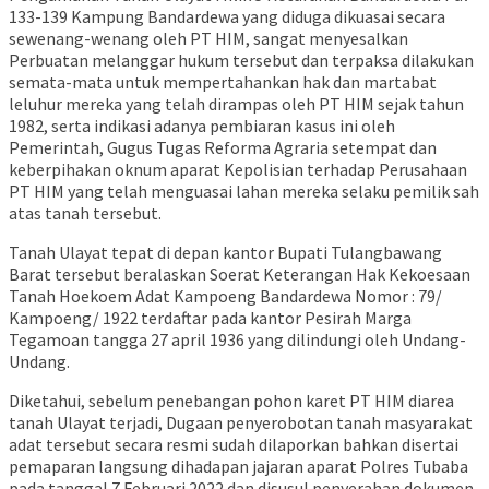
133-139 Kampung Bandardewa yang diduga dikuasai secara
sewenang-wenang oleh PT HIM, sangat menyesalkan
Perbuatan melanggar hukum tersebut dan terpaksa dilakukan
semata-mata untuk mempertahankan hak dan martabat
leluhur mereka yang telah dirampas oleh PT HIM sejak tahun
1982, serta indikasi adanya pembiaran kasus ini oleh
Pemerintah, Gugus Tugas Reforma Agraria setempat dan
keberpihakan oknum aparat Kepolisian terhadap Perusahaan
PT HIM yang telah menguasai lahan mereka selaku pemilik sah
atas tanah tersebut.
Tanah Ulayat tepat di depan kantor Bupati Tulangbawang
Barat tersebut beralaskan Soerat Keterangan Hak Kekoesaan
Tanah Hoekoem Adat Kampoeng Bandardewa Nomor : 79/
Kampoeng/ 1922 terdaftar pada kantor Pesirah Marga
Tegamoan tangga 27 april 1936 yang dilindungi oleh Undang-
Undang.
Diketahui, sebelum penebangan pohon karet PT HIM diarea
tanah Ulayat terjadi, Dugaan penyerobotan tanah masyarakat
adat tersebut secara resmi sudah dilaporkan bahkan disertai
pemaparan langsung dihadapan jajaran aparat Polres Tubaba
pada tanggal 7 Februari 2022 dan disusul penyerahan dokumen