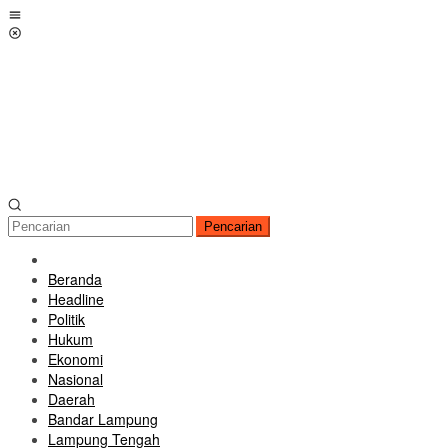
Loncat
Menu
ke
Mobile
konten
Pencarian
Beranda
Headline
Politik
Hukum
Ekonomi
Nasional
Daerah
Bandar Lampung
Lampung Tengah