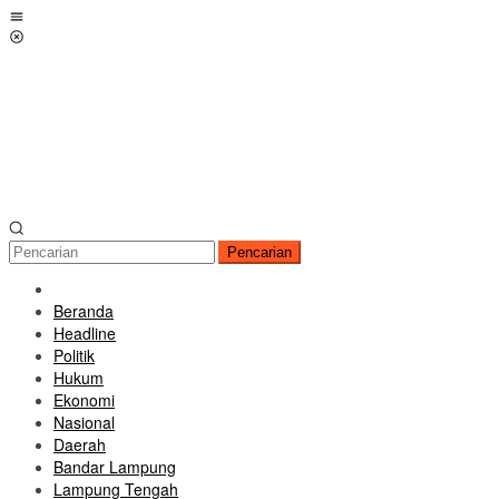
Loncat
Menu
ke
Mobile
konten
Pencarian
Beranda
Headline
Politik
Hukum
Ekonomi
Nasional
Daerah
Bandar Lampung
Lampung Tengah