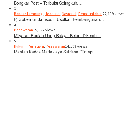
Bongkar Post – Terbukti Selingkuh,…
3
Bandar Lampung
,
Headline
,
Nasional
,
Pemerintahan
22,139 views
Pj Gubernur Samsudin Usulkan Pembangunan…
4
Pesawaran
15,657 views
Milyaran Rupiah Uang Rakyat Belum Dikemb…
5
Hukum
,
Peristiwa
,
Pesawaran
14,198 views
Mantan Kades Mada Jaya Sutrisna Dijemput…