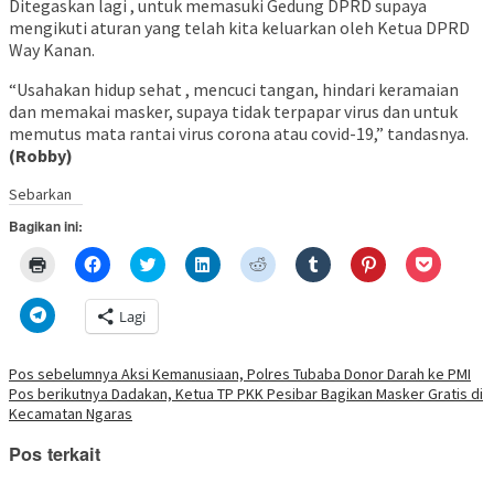
Ditegaskan lagi , untuk memasuki Gedung DPRD supaya
mengikuti aturan yang telah kita keluarkan oleh Ketua DPRD
Way Kanan.
“Usahakan hidup sehat , mencuci tangan, hindari keramaian
dan memakai masker, supaya tidak terpapar virus dan untuk
memutus mata rantai virus corona atau covid-19,” tandasnya.
(Robby)
Sebarkan
Bagikan ini:
Klik
Klik
Klik
Klik
Klik
Klik
Klik
Klik
untuk
untuk
untuk
untuk
untuk
untuk
untuk
untuk
mencetak(Membuka
membagikan
berbagi
berbagi
berbagi
berbagi
berbagi
berbagi
di
di
pada
di
pada
pada
pada
via
Klik
Lagi
jendela
Facebook(Membuka
Twitter(Membuka
Linkedln(Membuka
Reddit(Membuka
Tumblr(Membuka
Pinterest(Membu
Pocket(
untuk
yang
di
di
di
di
di
di
di
berbagi
baru)
jendela
jendela
jendela
jendela
jendela
jendela
jendela
di
yang
yang
yang
yang
yang
yang
yang
Telegram(Membuka
Navigasi
Pos sebelumnya
Aksi Kemanusiaan, Polres Tubaba Donor Darah ke PMI
baru)
baru)
baru)
baru)
baru)
baru)
baru)
di
Pos berikutnya
Dadakan, Ketua TP PKK Pesibar Bagikan Masker Gratis di
jendela
pos
yang
Kecamatan Ngaras
baru)
Pos terkait