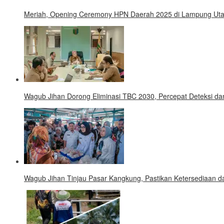
Meriah, Opening Ceremony HPN Daerah 2025 di Lampung Uta
Wagub Jihan Dorong Eliminasi TBC 2030, Percepat Deteksi d
Wagub Jihan Tinjau Pasar Kangkung, Pastikan Ketersediaan d