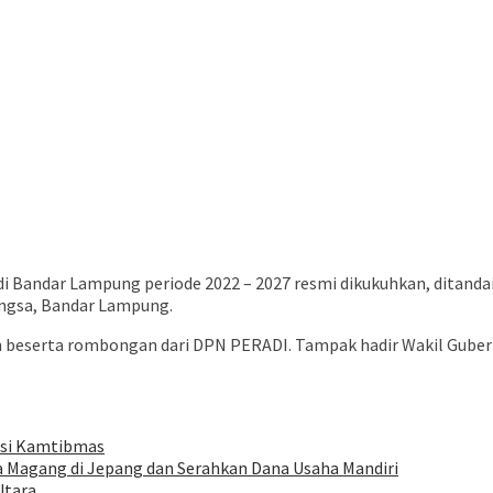
buka
 Bandar Lampung periode 2022 – 2027 resmi dikukuhkan, ditanda
angsa, Bandar Lampung.
uan beserta rombongan dari DPN PERADI. Tampak hadir Wakil Guber
asi Kamtibmas
 Magang di Jepang dan Serahkan Dana Usaha Mandiri
Utara