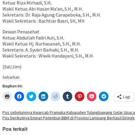
Ketua: Riza Mirhadi, S.H.
Wakil Ketua: Abi Hasan Ma’an, S.H., M.H.
Sekretaris: Dr. Raja Agung Carapeboka, S.H., M.H.
Wakil Sekretaris : Bachtiar Basri, SH, MH
Dewan Penasehat
Ketua: Abdullah Fadri Auli, S.H.
Wakil Ketua: Hj. Nurhasanah, S.H., M.H.
Sekretaris: A. Syukri Baihaki, S.H., M.H.
Wakil Sekretaris : Wiwik Handayani, S.H., M.H.
(Sal/Jim)
Sebarkan
Bagikan ini:
Klik
Klik
Klik
Klik
Klik
Klik
Klik
Klik
Klik
Lagi
untuk
untuk
untuk
untuk
untuk
untuk
untuk
untuk
untuk
mencetak(Membuka
membagikan
berbagi
berbagi
berbagi
berbagi
berbagi
berbagi
berbagi
di
di
pada
di
pada
pada
pada
via
di
jendela
Facebook(Membuka
Twitter(Membuka
Linkedln(Membuka
Reddit(Membuka
Tumblr(Membuka
Pinterest(Membuka
Pocket(Membuka
Telegram(Mem
Navigasi
Pos sebelumnya
Kwarcab Pramuka Kabupaten Tulangbawang Gelar Upacar
yang
di
di
di
di
di
di
di
di
Pos berikutnya
Empat Penimbun BBM di Provinsi Lampung Berhasil Diring
baru)
jendela
jendela
jendela
jendela
jendela
jendela
jendela
jendela
pos
yang
yang
yang
yang
yang
yang
yang
yang
baru)
baru)
baru)
baru)
baru)
baru)
baru)
baru)
Pos terkait