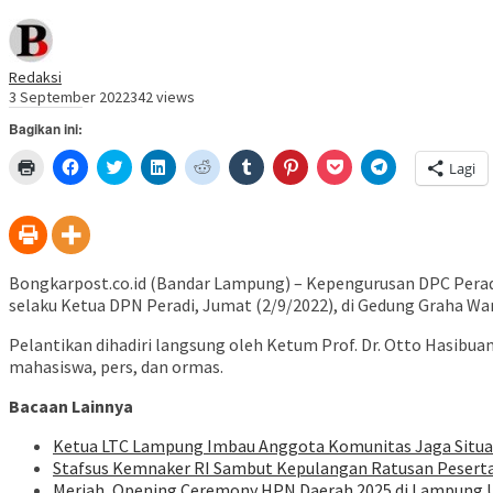
Redaksi
3 September 2022
342 views
Bagikan ini:
Klik
Klik
Klik
Klik
Klik
Klik
Klik
Klik
Klik
Lagi
untuk
untuk
untuk
untuk
untuk
untuk
untuk
untuk
untuk
mencetak(Membuka
membagikan
berbagi
berbagi
berbagi
berbagi
berbagi
berbagi
berbagi
di
di
pada
di
pada
pada
pada
via
di
jendela
Facebook(Membuka
Twitter(Membuka
Linkedln(Membuka
Reddit(Membuka
Tumblr(Membuka
Pinterest(Membuka
Pocket(Membuka
Telegram(Mem
yang
di
di
di
di
di
di
di
di
baru)
jendela
jendela
jendela
jendela
jendela
jendela
jendela
jendela
yang
yang
yang
yang
yang
yang
yang
yang
baru)
baru)
baru)
baru)
baru)
baru)
baru)
baru)
Bongkarpost.co.id (Bandar Lampung) – Kepengurusan DPC Peradi
selaku Ketua DPN Peradi, Jumat (2/9/2022), di Gedung Graha W
Pelantikan dihadiri langsung oleh Ketum Prof. Dr. Otto Hasib
mahasiswa, pers, dan ormas.
Bacaan Lainnya
Ketua LTC Lampung Imbau Anggota Komunitas Jaga Situ
Stafsus Kemnaker RI Sambut Kepulangan Ratusan Peserta
Meriah, Opening Ceremony HPN Daerah 2025 di Lampung 