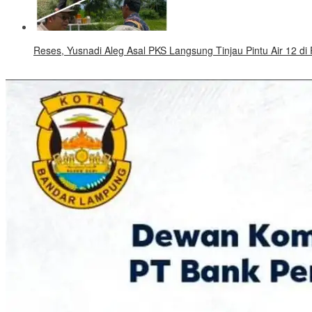
Reses, Yusnadi Aleg Asal PKS Langsung Tinjau Pintu Air 12 di P