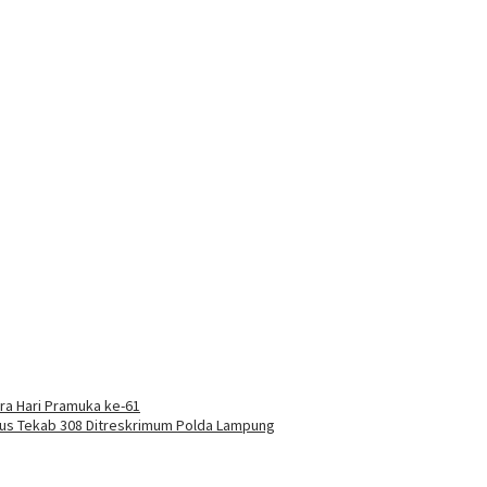
buka
a Hari Pramuka ke-61
kus Tekab 308 Ditreskrimum Polda Lampung