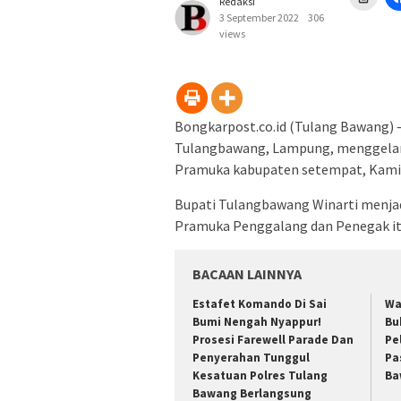
Redaksi
untu
menc
3 September 2022
306
di
views
jende
yang
baru)
Bongkarpost.co.id (Tulang Bawang)
Tulangbawang, Lampung, menggelar 
Pramuka kabupaten setempat, Kamis
Bupati Tulangbawang Winarti menjadi
Pramuka Penggalang dan Penegak it
BACAAN LAINNYA
Estafet Komando Di Sai
Wa
Bumi Nengah Nyappur!
Bu
Prosesi Farewell Parade Dan
Pe
Penyerahan Tunggul
Pa
Kesatuan Polres Tulang
Ba
Bawang Berlangsung