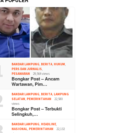
TA POPULER
1
BANDAR LAMPUNG
,
BERITA
,
HUKUM
,
PERS DAN JURNALIS
,
PESAWARAN
29,564 views
Bongkar Post – Ancam
Wartawan, Pim…
2
BANDAR LAMPUNG
,
BERITA
,
LAMPUNG
SELATAN
,
PEMERINTAHAN
22,580
views
Bongkar Post – Terbukti
Selingkuh,…
3
BANDAR LAMPUNG
,
HEADLINE
,
NASIONAL
,
PEMERINTAHAN
22,132