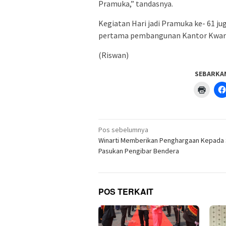
Pramuka,” tandasnya.
Kegiatan Hari jadi Pramuka ke- 61 j
pertama pembangunan Kantor Kwar
(Riswan)
SEBARKA
Klik
untuk
menc
di
jendel
yang
Navigasi
baru)
Pos sebelumnya
pos
Winarti Memberikan Penghargaan Kepada 
Pasukan Pengibar Bendera
POS TERKAIT