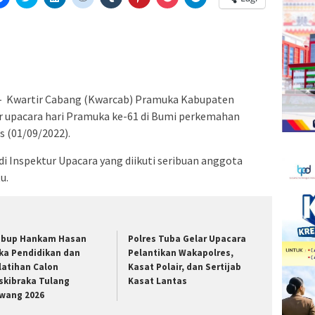
k
untuk
untuk
untuk
untuk
untuk
untuk
untuk
untuk
etak(Membuka
membagikan
berbagi
berbagi
berbagi
berbagi
berbagi
berbagi
berbagi
di
pada
di
pada
pada
pada
via
di
la
Facebook(Membuka
Twitter(Membuka
Linkedln(Membuka
Reddit(Membuka
Tumblr(Membuka
Pinterest(Membuka
Pocket(Membuka
Telegram(Membuka
di
di
di
di
di
di
di
di
jendela
jendela
jendela
jendela
jendela
jendela
jendela
jendela
yang
yang
yang
yang
yang
yang
yang
yang
baru)
baru)
baru)
baru)
baru)
baru)
baru)
baru)
 – Kwartir Cabang (Kwarcab) Pramuka Kabupaten
upacara hari Pramuka ke-61 di Bumi perkemahan
 (01/09/2022).
 Inspektur Upacara yang diikuti seribuan anggota
u.
bup Hankam Hasan
Polres Tuba Gelar Upacara
ka Pendidikan dan
Pelantikan Wakapolres,
latihan Calon
Kasat Polair, dan Sertijab
skibraka Tulang
Kasat Lantas
wang 2026