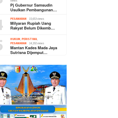
views
Pj Gubernur Samsudin
Usulkan Pembangunan…
4
PESAWARAN
15,653 views
Milyaran Rupiah Uang
Rakyat Belum Dikemb…
5
HUKUM
,
PERISTIWA
,
PESAWARAN
14,192 views
Mantan Kades Mada Jaya
Sutrisna Dijemput…