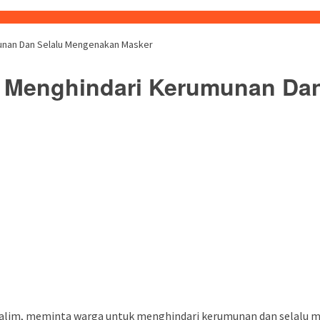
unan Dan Selalu Mengenakan Masker
 Menghindari Kerumunan Da
buka
im, meminta warga untuk menghindari kerumunan dan selalu meng