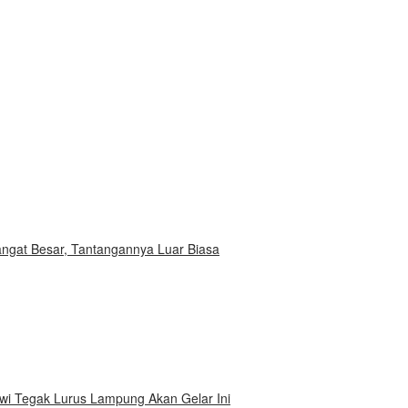
buka
Sangat Besar, Tantangannya Luar Biasa
i Tegak Lurus Lampung Akan Gelar Ini