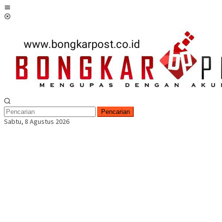
Loncat
Menu
ke
Mobile
konten
Pencarian
Sabtu, 8 Agustus 2026