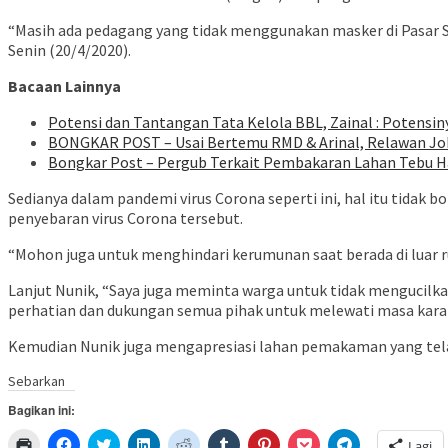
“Masih ada pedagang yang tidak menggunakan masker di Pasar S
Senin (20/4/2020).
Bacaan Lainnya
Potensi dan Tantangan Tata Kelola BBL, Zainal : Potensin
BONGKAR POST – Usai Bertemu RMD & Arinal, Relawan Jok
Bongkar Post – Pergub Terkait Pembakaran Lahan Tebu H
Sedianya dalam pandemi virus Corona seperti ini, hal itu tidak
penyebaran virus Corona tersebut.
“Mohon juga untuk menghindari kerumunan saat berada di luar r
Lanjut Nunik, “Saya juga meminta warga untuk tidak mengucilk
perhatian dan dukungan semua pihak untuk melewati masa karant
Kemudian Nunik juga mengapresiasi lahan pemakaman‎ yang tela
Sebarkan
Bagikan ini:
Klik
Klik
Klik
Klik
Klik
Klik
Klik
Klik
Klik
Lagi