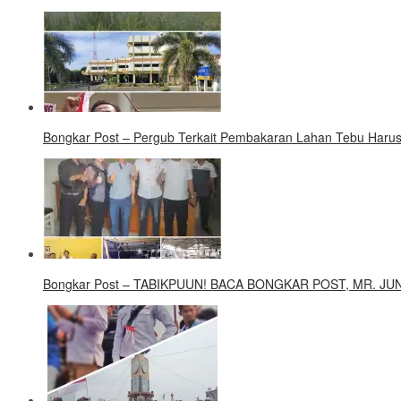
Bongkar Post – Pergub Terkait Pembakaran Lahan Tebu Harus
Bongkar Post – TABIKPUUN! BACA BONGKAR POST, MR. J