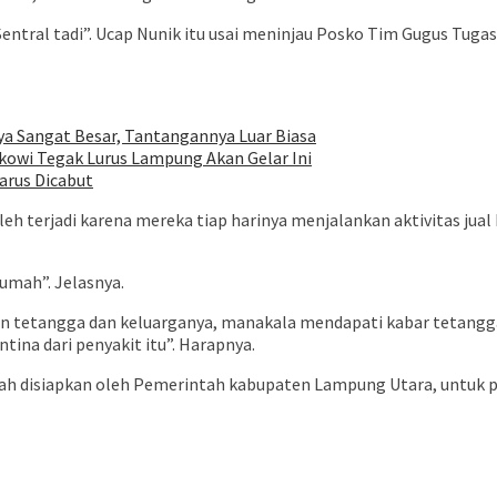
entral tadi”. Ucap Nunik itu usai meninjau Posko Tim Gugus Tug
ya Sangat Besar, Tantangannya Luar Biasa
owi Tegak Lurus Lampung Akan Gelar Ini
arus Dicabut
 boleh terjadi karena mereka tiap harinya menjalankan aktivitas
umah”. Jelasnya.
an tetangga dan keluarganya, manakala mendapati kabar tetangg
ina dari penyakit itu”. Harapnya.
h disiapkan oleh Pemerintah kabupaten Lampung Utara, untuk pas