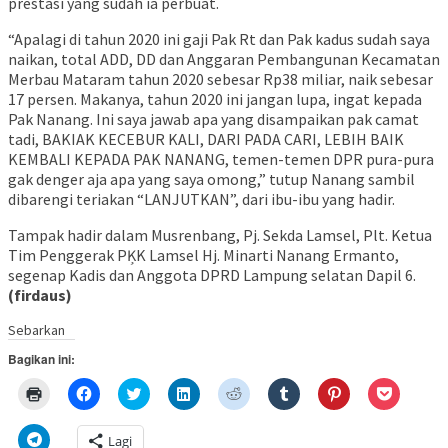
prestasi yang sudah ia perbuat.
“Apalagi di tahun 2020 ini gaji Pak Rt dan Pak kadus sudah saya
naikan, total ADD, DD dan Anggaran Pembangunan Kecamatan
Merbau Mataram tahun 2020 sebesar Rp38 miliar, naik sebesar
17 persen. Makanya, tahun 2020 ini jangan lupa, ingat kepada
Pak Nanang. Ini saya jawab apa yang disampaikan pak camat
tadi, BAKIAK KECEBUR KALI, DARI PADA CARI, LEBIH BAIK
KEMBALI KEPADA PAK NANANG, temen-temen DPR pura-pura
gak denger aja apa yang saya omong,” tutup Nanang sambil
dibarengi teriakan “LANJUTKAN”, dari ibu-ibu yang hadir.
Tampak hadir dalam Musrenbang, Pj. Sekda Lamsel, Plt. Ketua
Tim Penggerak PĶK Lamsel Hj. Minarti Nanang Ermanto,
segenap Kadis dan Anggota DPRD Lampung selatan Dapil 6.
(firdaus)
Sebarkan
Bagikan ini:
Klik
Klik
Klik
Klik
Klik
Klik
Klik
Klik
untuk
untuk
untuk
untuk
untuk
untuk
untuk
untuk
mencetak(Membuka
membagikan
berbagi
berbagi
berbagi
berbagi
berbagi
berbagi
di
di
pada
di
pada
pada
pada
via
Klik
Lagi
jendela
Facebook(Membuka
Twitter(Membuka
Linkedln(Membuka
Reddit(Membuka
Tumblr(Membuka
Pinterest(Membu
Pocket(