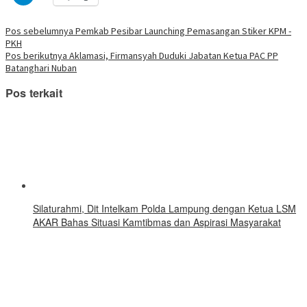
untuk
yang
di
di
di
di
di
di
di
berbagi
baru)
jendela
jendela
jendela
jendela
jendela
jendela
jendela
di
yang
yang
yang
yang
yang
yang
yang
Telegram(Membuka
Navigasi
Pos sebelumnya
Pemkab Pesibar Launching Pemasangan Stiker KPM -
baru)
baru)
baru)
baru)
baru)
baru)
baru)
di
PKH
jendela
pos
yang
Pos berikutnya
Aklamasi, Firmansyah Duduki Jabatan Ketua PAC PP
baru)
Batanghari Nuban
Pos terkait
Silaturahmi, Dit Intelkam Polda Lampung dengan Ketua LSM
AKAR Bahas Situasi Kamtibmas dan Aspirasi Masyarakat