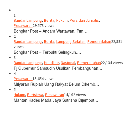
1
Bandar Lampung
,
Berita
,
Hukum
,
Pers dan Jurnalis
,
Pesawaran
29,573 views
Bongkar Post – Ancam Wartawan, Pim…
2
Bandar Lampung
,
Berita
,
Lampung Selatan
,
Pemerintahan
22,581
views
Bongkar Post – Terbukti Selingkuh,…
3
Bandar Lampung
,
Headline
,
Nasional
,
Pemerintahan
22,134 views
Pj Gubernur Samsudin Usulkan Pembangunan…
4
Pesawaran
15,654 views
Milyaran Rupiah Uang Rakyat Belum Dikemb…
5
Hukum
,
Peristiwa
,
Pesawaran
14,192 views
Mantan Kades Mada Jaya Sutrisna Dijemput…