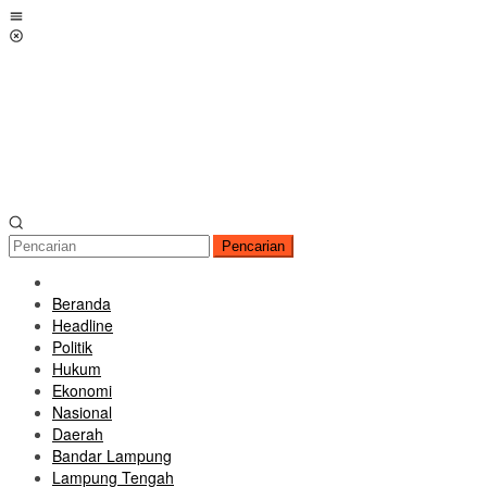
Loncat
Menu
ke
Mobile
konten
Pencarian
Beranda
Headline
Politik
Hukum
Ekonomi
Nasional
Daerah
Bandar Lampung
Lampung Tengah