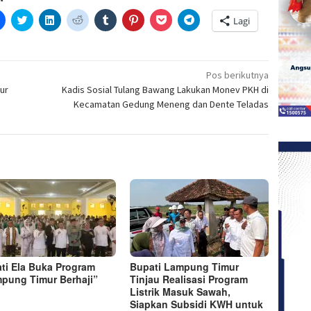
Klik
Klik
Klik
Klik
Klik
Klik
Klik
Klik
Lagi
untuk
untuk
untuk
untuk
untuk
untuk
untuk
untuk
etak(Membuka
membagikan
berbagi
berbagi
berbagi
berbagi
berbagi
berbagi
berbagi
di
pada
di
pada
pada
pada
via
di
a
Facebook(Membuka
Twitter(Membuka
Linkedln(Membuka
Reddit(Membuka
Tumblr(Membuka
Pinterest(Membuka
Pocket(Membuka
Telegram(Membuka
di
di
di
di
di
di
di
di
jendela
jendela
jendela
jendela
jendela
jendela
jendela
jendela
Pos berikutnya
yang
yang
yang
yang
yang
yang
yang
yang
ur
Kadis Sosial Tulang Bawang Lakukan Monev PKH di
baru)
baru)
baru)
baru)
baru)
baru)
baru)
baru)
Kecamatan Gedung Meneng dan Dente Teladas
ti Ela Buka Program
Bupati Lampung Timur
pung Timur Berhaji”
Tinjau Realisasi Program
Listrik Masuk Sawah,
Siapkan Subsidi KWH untuk