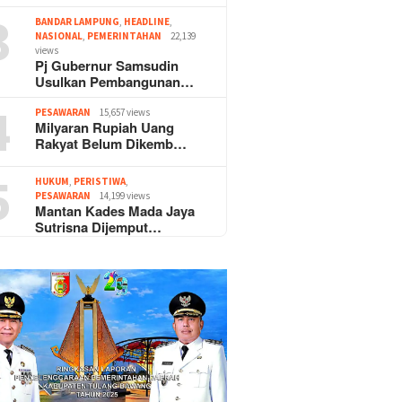
3
BANDAR LAMPUNG
,
HEADLINE
,
NASIONAL
,
PEMERINTAHAN
22,139
views
Pj Gubernur Samsudin
Usulkan Pembangunan…
4
PESAWARAN
15,657 views
Milyaran Rupiah Uang
Rakyat Belum Dikemb…
5
HUKUM
,
PERISTIWA
,
PESAWARAN
14,199 views
Mantan Kades Mada Jaya
Sutrisna Dijemput…