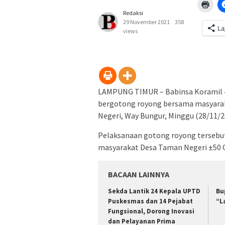
Klik
untu
Redaksi
men
29 November 2021
358
di
La
jend
views
yang
baru
LAMPUNG TIMUR – Babinsa Koramil 
bergotong royong bersama masyaraka
Negeri, Way Bungur, Minggu (28/11/2
Pelaksanaan gotong royong tersebut
masyarakat Desa Taman Negeri ±50 
BACAAN LAINNYA
‎Sekda Lantik 24 Kepala UPTD
Bu
Puskesmas dan 14 Pejabat
“L
Fungsional, Dorong Inovasi
dan Pelayanan Prima ‎