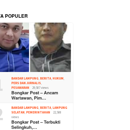
TA POPULER
1
BANDAR LAMPUNG
,
BERITA
,
HUKUM
,
PERS DAN JURNALIS
,
PESAWARAN
29,587 views
Bongkar Post – Ancam
Wartawan, Pim…
2
BANDAR LAMPUNG
,
BERITA
,
LAMPUNG
SELATAN
,
PEMERINTAHAN
22,588
views
Bongkar Post – Terbukti
Selingkuh,…