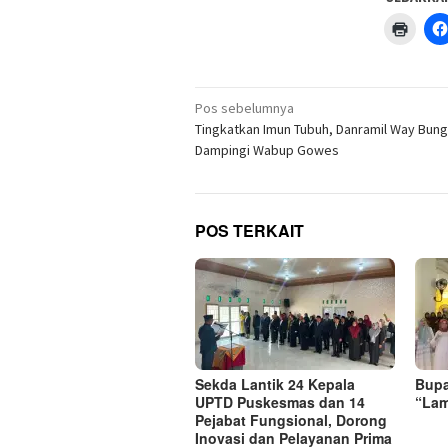
Klik
untuk
menc
di
jendel
yang
Navigasi
baru)
Pos sebelumnya
pos
Tingkatkan Imun Tubuh, Danramil Way Bung
Dampingi Wabup Gowes
POS TERKAIT
‎Sekda Lantik 24 Kepala
Bupa
UPTD Puskesmas dan 14
“Lam
Pejabat Fungsional, Dorong
Inovasi dan Pelayanan Prima