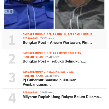
1
BANDAR LAMPUNG
,
BERITA
,
HUKUM
,
PERS DAN JURNALIS
,
PESAWARAN
29,573 views
Bongkar Post – Ancam Wartawan, Pim…
2
BANDAR LAMPUNG
,
BERITA
,
LAMPUNG SELATAN
,
PEMERINTAHAN
22,581 views
Bongkar Post – Terbukti Selingkuh,…
3
BANDAR LAMPUNG
,
HEADLINE
,
NASIONAL
,
PEMERINTAHAN
22,135 views
Pj Gubernur Samsudin Usulkan
Pembangunan…
4
PESAWARAN
15,654 views
Milyaran Rupiah Uang Rakyat Belum Dikemb…