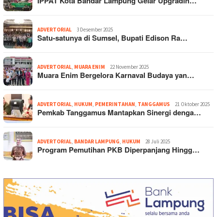
IPPAT Kota Bandar Lampung Gelar Upgradin…
ADVERTORIAL
3 Desember 2025
Satu-satunya di Sumsel, Bupati Edison Ra…
ADVERTORIAL
,
MUARA ENIM
22 November 2025
Muara Enim Bergelora Karnaval Budaya yan…
ADVERTORIAL
,
HUKUM
,
PEMERINTAHAN
,
TANGGAMUS
21 Oktober 2025
Pemkab Tanggamus Mantapkan Sinergi denga…
ADVERTORIAL
,
BANDAR LAMPUNG
,
HUKUM
28 Juli 2025
Program Pemutihan PKB Diperpanjang Hingg…