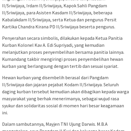
II/Sriwijaya, Irdam II/Sriwijaya, Kapok Sahli Pangdam
II/Sriwijaya, para Asisten Kasdam II/Sriwijaya, beberapa
Kabalakdam II/Sriwijaya, serta Ketua dan pengurus Persit
Kartika Chandra Kirana PD II/Sriwijaya beserta pengurus.
Penyerahan secara simbolis, dilakukan kepada Ketua Panitia
Kurban Kolonel Kav A. Edi Supriyadi, yang kemudian
melanjutkan proses penyembelihan bersama panitia lainnya.
Kumandang takbir mengiringi proses penyembelihan hewan
kurban yang berlangsung dengan tertib dan sesuai syariat.
Hewan kurban yang disembelih berasal dari Pangdam
II/Sriwijaya dan jajaran pejabat Kodam II/Sriwijaya. Seluruh
daging kurban tersebut kemudian akan dibagikan kepada warga
masyarakat yang berhak menerimanya, sebagai wujud rasa
syukur dan solidaritas sosial di momen hari besar keagamaan
ini.
Dalam sambutannya, Mayjen TNI Ujung Darwis. M.B.A
mengatakan, saya Pangdam II/Swj dan keluarga besar Kodam