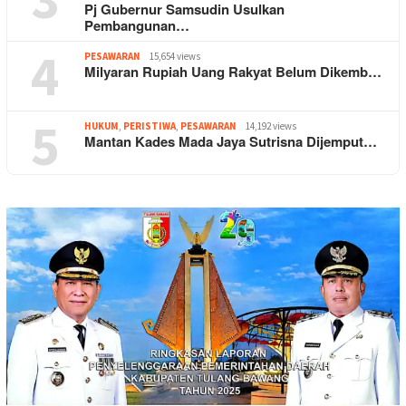
Pj Gubernur Samsudin Usulkan
Pembangunan…
4
PESAWARAN
15,654 views
Milyaran Rupiah Uang Rakyat Belum Dikemb…
5
HUKUM
,
PERISTIWA
,
PESAWARAN
14,192 views
Mantan Kades Mada Jaya Sutrisna Dijemput…