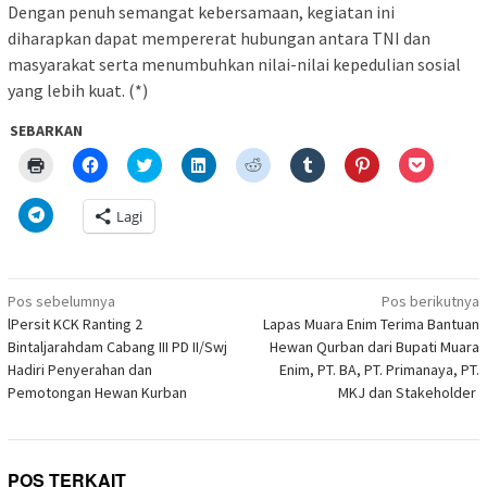
Dengan penuh semangat kebersamaan, kegiatan ini
diharapkan dapat mempererat hubungan antara TNI dan
masyarakat serta menumbuhkan nilai-nilai kepedulian sosial
yang lebih kuat. (*)
SEBARKAN
Klik
Klik
Klik
Klik
Klik
Klik
Klik
Klik
untuk
untuk
untuk
untuk
untuk
untuk
untuk
untuk
mencetak(Membuka
membagikan
berbagi
berbagi
berbagi
berbagi
berbagi
berbagi
di
di
pada
di
pada
pada
pada
via
Klik
Lagi
jendela
Facebook(Membuka
Twitter(Membuka
Linkedln(Membuka
Reddit(Membuka
Tumblr(Membuka
Pinterest(Membu
Pocket(
untuk
yang
di
di
di
di
di
di
di
berbagi
baru)
jendela
jendela
jendela
jendela
jendela
jendela
jendela
di
yang
yang
yang
yang
yang
yang
yang
Telegram(Membuka
baru)
baru)
baru)
baru)
baru)
baru)
baru)
di
Navigasi
jendela
Pos sebelumnya
Pos berikutnya
yang
pos
lPersit KCK Ranting 2
Lapas Muara Enim Terima Bantuan
baru)
Bintaljarahdam Cabang III PD II/Swj
Hewan Qurban dari Bupati Muara
Hadiri Penyerahan dan
Enim, PT. BA, PT. Primanaya, PT.
Pemotongan Hewan Kurban
MKJ dan Stakeholder
POS TERKAIT