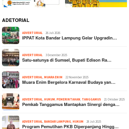
ADETORIAL
ADVERTORIAL
26 Juli 2026
IPPAT Kota Bandar Lampung Gelar Upgradin…
ADVERTORIAL
3 Desember 2025
Satu-satunya di Sumsel, Bupati Edison Ra…
ADVERTORIAL
,
MUARA ENIM
22 November 2025
Muara Enim Bergelora Karnaval Budaya yan…
ADVERTORIAL
,
HUKUM
,
PEMERINTAHAN
,
TANGGAMUS
21 Oktober 2025
Pemkab Tanggamus Mantapkan Sinergi denga…
ADVERTORIAL
,
BANDAR LAMPUNG
,
HUKUM
28 Juli 2025
Program Pemutihan PKB Diperpanjang Hingg…