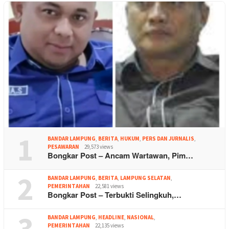
1
BANDAR LAMPUNG
,
BERITA
,
HUKUM
,
PERS DAN JURNALIS
,
PESAWARAN
29,573 views
Bongkar Post – Ancam Wartawan, Pim…
2
BANDAR LAMPUNG
,
BERITA
,
LAMPUNG SELATAN
,
PEMERINTAHAN
22,581 views
Bongkar Post – Terbukti Selingkuh,…
3
BANDAR LAMPUNG
,
HEADLINE
,
NASIONAL
,
PEMERINTAHAN
22,135 views