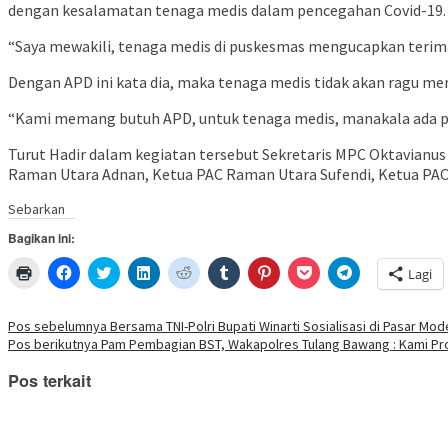
dengan kesalamatan tenaga medis dalam pencegahan Covid-19.
“Saya mewakili, tenaga medis di puskesmas mengucapkan teri
Dengan APD ini kata dia, maka tenaga medis tidak akan ragu me
“Kami memang butuh APD, untuk tenaga medis, manakala ada pa
Turut Hadir dalam kegiatan tersebut Sekretaris MPC Oktavianus
Raman Utara Adnan, Ketua PAC Raman Utara Sufendi, Ketua PAC
Sebarkan
Bagikan ini:
Klik
Klik
Klik
Klik
Klik
Klik
Klik
Klik
Klik
Lagi
untuk
untuk
untuk
untuk
untuk
untuk
untuk
untuk
untuk
mencetak(Membuka
membagikan
berbagi
berbagi
berbagi
berbagi
berbagi
berbagi
berbagi
di
di
pada
di
pada
pada
pada
via
di
jendela
Facebook(Membuka
Twitter(Membuka
Linkedln(Membuka
Reddit(Membuka
Tumblr(Membuka
Pinterest(Membuka
Pocket(Membuka
Telegram(Mem
Navigasi
Pos sebelumnya
Bersama TNI-Polri Bupati Winarti Sosialisasi di Pasar Mode
yang
di
di
di
di
di
di
di
di
Pos berikutnya
Pam Pembagian BST, Wakapolres Tulang Bawang : Kami Pros
baru)
jendela
jendela
jendela
jendela
jendela
jendela
jendela
jendela
pos
yang
yang
yang
yang
yang
yang
yang
yang
baru)
baru)
baru)
baru)
baru)
baru)
baru)
baru)
Pos terkait