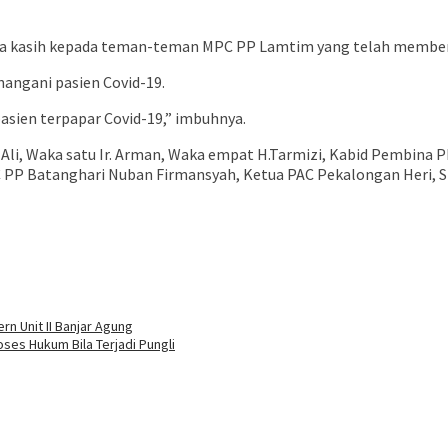
ma kasih kepada teman-teman MPC PP Lamtim yang telah memberi
nangani pasien Covid-19.
sien terpapar Covid-19,” imbuhnya.
 Ali, Waka satu Ir. Arman, Waka empat H.Tarmizi, Kabid Pembina
 PP Batanghari Nuban Firmansyah, Ketua PAC Pekalongan Heri, Sr
buka
rn Unit II Banjar Agung
es Hukum Bila Terjadi Pungli