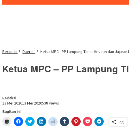
Konten Spesial
Beranda
Daerah
Ketua MPC - PP Lampung Timur Hevzon dan Jajaran
Ketua MPC – PP Lampung Ti
Redaksi
13 Mei 2020
13 Mei 2020
538 views
Bagikan ini:
Klik
Klik
Klik
Klik
Klik
Klik
Klik
Klik
Klik
Lagi
untuk
untuk
untuk
untuk
untuk
untuk
untuk
untuk
untuk
mencetak(Membuka
membagikan
berbagi
berbagi
berbagi
berbagi
berbagi
berbagi
berbagi