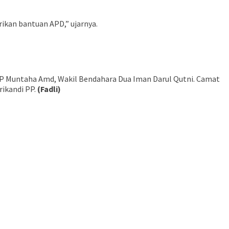
kan bantuan APD,” ujarnya.
 PP Muntaha Amd, Wakil Bendahara Dua Iman Darul Qutni. Camat
ikandi PP.
(Fadli)