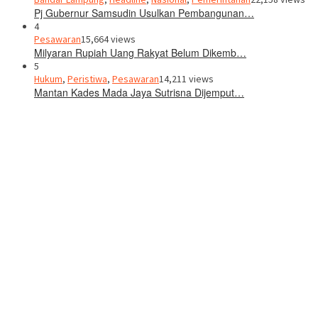
Pj Gubernur Samsudin Usulkan Pembangunan…
4
Pesawaran
15,664 views
Milyaran Rupiah Uang Rakyat Belum Dikemb…
5
Hukum
,
Peristiwa
,
Pesawaran
14,211 views
Mantan Kades Mada Jaya Sutrisna Dijemput…