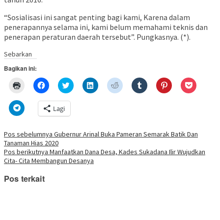
“Sosialisasi ini sangat penting bagi kami, Karena dalam
penerapannya selama ini, kami belum memahami teknis dan
penerapan peraturan daerah tersebut”. Pungkasnya. (*).
Sebarkan
Bagikan ini:
Klik
Klik
Klik
Klik
Klik
Klik
Klik
Klik
untuk
untuk
untuk
untuk
untuk
untuk
untuk
untuk
mencetak(Membuka
membagikan
berbagi
berbagi
berbagi
berbagi
berbagi
berbagi
di
di
pada
di
pada
pada
pada
via
Klik
Lagi
jendela
Facebook(Membuka
Twitter(Membuka
Linkedln(Membuka
Reddit(Membuka
Tumblr(Membuka
Pinterest(Membu
Pocket(
untuk
yang
di
di
di
di
di
di
di
berbagi
baru)
jendela
jendela
jendela
jendela
jendela
jendela
jendela
di
yang
yang
yang
yang
yang
yang
yang
Telegram(Membuka
Navigasi
Pos sebelumnya
Gubernur Arinal Buka Pameran Semarak Batik Dan
baru)
baru)
baru)
baru)
baru)
baru)
baru)
di
Tanaman Hias 2020
jendela
pos
yang
Pos berikutnya
Manfaatkan Dana Desa, Kades Sukadana Ilir Wujudkan
baru)
Cita- Cita Membangun Desanya
Pos terkait