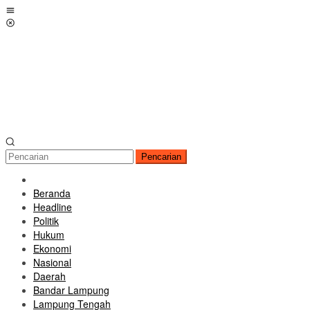
Loncat
Menu
ke
Mobile
konten
Pencarian
Beranda
Headline
Politik
Hukum
Ekonomi
Nasional
Daerah
Bandar Lampung
Lampung Tengah