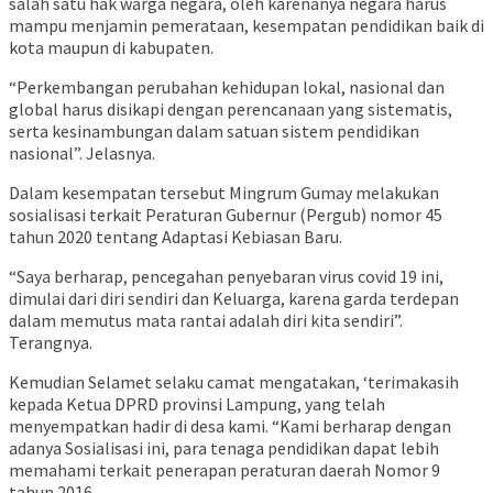
salah satu hak warga negara, oleh karenanya negara harus
mampu menjamin pemerataan, kesempatan pendidikan baik di
kota maupun di kabupaten.
“Perkembangan perubahan kehidupan lokal, nasional dan
global harus disikapi dengan perencanaan yang sistematis,
serta kesinambungan dalam satuan sistem pendidikan
nasional”. Jelasnya.
Dalam kesempatan tersebut Mingrum Gumay melakukan
sosialisasi terkait Peraturan Gubernur (Pergub) nomor 45
tahun 2020 tentang Adaptasi Kebiasan Baru.
“Saya berharap, pencegahan penyebaran virus covid 19 ini,
dimulai dari diri sendiri dan Keluarga, karena garda terdepan
dalam memutus mata rantai adalah diri kita sendiri”.
Terangnya.
Kemudian Selamet selaku camat mengatakan, ‘terimakasih
kepada Ketua DPRD provinsi Lampung, yang telah
menyempatkan hadir di desa kami. “Kami berharap dengan
adanya Sosialisasi ini, para tenaga pendidikan dapat lebih
memahami terkait penerapan peraturan daerah Nomor 9
tahun 2016.