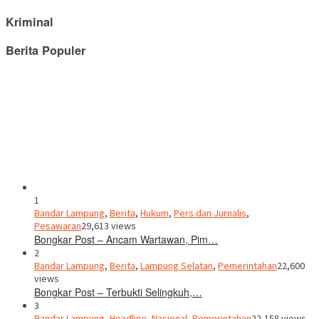
Kriminal
Berita Populer
1
Bandar Lampung
,
Berita
,
Hukum
,
Pers dan Jurnalis
,
Pesawaran
29,613 views
Bongkar Post – Ancam Wartawan, Pim…
2
Bandar Lampung
,
Berita
,
Lampung Selatan
,
Pemerintahan
22,600
views
Bongkar Post – Terbukti Selingkuh,…
3
Bandar Lampung
,
Headline
,
Nasional
,
Pemerintahan
22,158 views