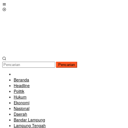
Loncat
Menu
ke
Mobile
konten
Pencarian
Beranda
Headline
Politik
Hukum
Ekonomi
Nasional
Daerah
Bandar Lampung
Lampung Tengah