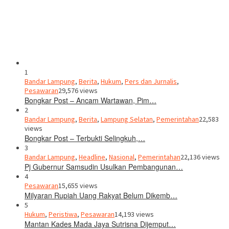
1
Bandar Lampung
,
Berita
,
Hukum
,
Pers dan Jurnalis
,
Pesawaran
29,576 views
Bongkar Post – Ancam Wartawan, Pim…
2
Bandar Lampung
,
Berita
,
Lampung Selatan
,
Pemerintahan
22,583
views
Bongkar Post – Terbukti Selingkuh,…
3
Bandar Lampung
,
Headline
,
Nasional
,
Pemerintahan
22,136 views
Pj Gubernur Samsudin Usulkan Pembangunan…
4
Pesawaran
15,655 views
Milyaran Rupiah Uang Rakyat Belum Dikemb…
5
Hukum
,
Peristiwa
,
Pesawaran
14,193 views
Mantan Kades Mada Jaya Sutrisna Dijemput…