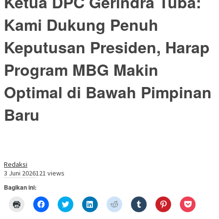
Ketua DPC Gerindra Tuba:
Kami Dukung Penuh
Keputusan Presiden, Harap
Program MBG Makin
Optimal di Bawah Pimpinan
Baru
Redaksi
3 Juni 2026
121 views
Bagikan ini:
Klik
Klik
Klik
Klik
Klik
Klik
Klik
Klik
untuk
untuk
untuk
untuk
untuk
untuk
untuk
untuk
mencetak(Membuka
membagikan
berbagi
berbagi
berbagi
berbagi
berbagi
berbagi