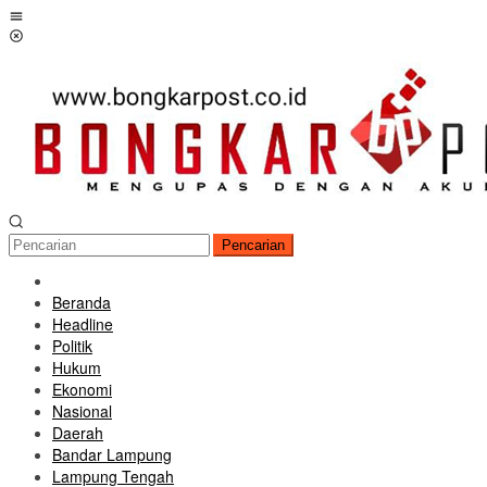
Loncat
Menu
ke
Mobile
konten
Pencarian
Beranda
Headline
Politik
Hukum
Ekonomi
Nasional
Daerah
Bandar Lampung
Lampung Tengah