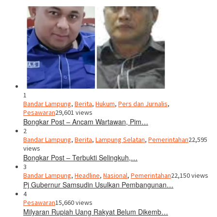
1
Bandar Lampung
,
Berita
,
Hukum
,
Pers dan Jurnalis
,
Pesawaran
29,601 views
Bongkar Post – Ancam Wartawan, Pim…
2
Bandar Lampung
,
Berita
,
Lampung Selatan
,
Pemerintahan
22,595
views
Bongkar Post – Terbukti Selingkuh,…
3
Bandar Lampung
,
Headline
,
Nasional
,
Pemerintahan
22,150 views
Pj Gubernur Samsudin Usulkan Pembangunan…
4
Pesawaran
15,660 views
Milyaran Rupiah Uang Rakyat Belum Dikemb…