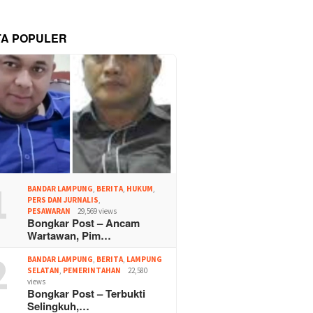
TA POPULER
1
BANDAR LAMPUNG
,
BERITA
,
HUKUM
,
PERS DAN JURNALIS
,
PESAWARAN
29,569 views
Bongkar Post – Ancam
Wartawan, Pim…
2
BANDAR LAMPUNG
,
BERITA
,
LAMPUNG
SELATAN
,
PEMERINTAHAN
22,580
views
Bongkar Post – Terbukti
Selingkuh,…