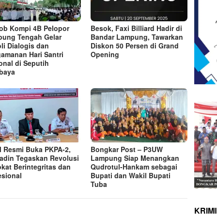
ob Kompi 4B Pelopor
Besok, Faxi Billiard Hadir di
ung Tengah Gelar
Bandar Lampung, Tawarkan
oli Dialogis dan
Diskon 50 Persen di Grand
amanan Hari Santri
Opening
onal di Seputih
baya
 Resmi Buka PKPA-2,
Bongkar Post – P3UW
adin Tegaskan Revolusi
Lampung Siap Menangkan
kat Berintegritas dan
Qudrotul-Hankam sebagai
esional
Bupati dan Wakil Bupati
Tuba
KRIM