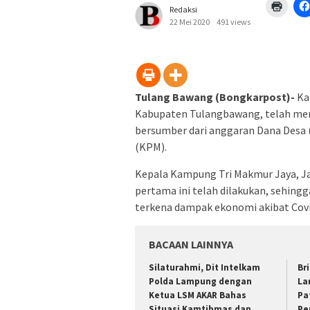
Klik
Redaksi
untuk
mence
22 Mei 2020
491 views
di
jendel
yang
baru)
Tulang Bawang (Bongkarpost)-
Ka
Kabupaten Tulangbawang, telah men
bersumber dari anggaran Dana Desa 
(KPM).
Kepala Kampung Tri Makmur Jaya, J
pertama ini telah dilakukan, sehing
terkena dampak ekonomi akibat Covi
BACAAN LAINNYA
Silaturahmi, Dit Intelkam
Br
Polda Lampung dengan
La
Ketua LSM AKAR Bahas
Pa
Situasi Kamtibmas dan
Pe