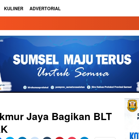
KULINER
ADVERTORIAL
kmur Jaya Bagikan BLT
KK