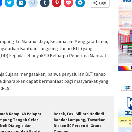
Klik
Klik
Klik
Klik
Klik
Klik
Klik
Klik
Lagi
untuk
untuk
untuk
untuk
untuk
untuk
untuk
untuk
tak(Membuka
membagikan
berbagi
berbagi
berbagi
berbagi
berbagi
berbagi
berbagi
di
pada
di
pada
pada
pada
via
di
a
Facebook(Membuka
Twitter(Membuka
Linkedln(Membuka
Reddit(Membuka
Tumblr(Membuka
Pinterest(Membuka
Pocket(Membuka
Telegram(Membuka
di
di
di
di
di
di
di
di
jendela
jendela
jendela
jendela
jendela
jendela
jendela
jendela
yang
yang
yang
yang
yang
yang
yang
yang
baru)
baru)
baru)
baru)
baru)
baru)
baru)
baru)
mpung Tri Makmur Jaya, Kecamatan Menggala Timur,
yalurkan Bantuan Langsung Tunai (BLT) yang
(DD) kepada sebanyak 90 Keluarga Penerima Manfaat
aja Sujana mengatakan, bahwa penyaluran BLT tahap
ga diharapkan dapat bermanfaat bagi masyarakat yang
d-19.
imob Kompi 4B Pelopor
Besok, Faxi Billiard Hadir di
mpung Tengah Gelar
Bandar Lampung, Tawarkan
troli Dialogis dan
Diskon 50 Persen di Grand
ngamanan Hari Santri
Opening