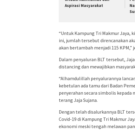
Aspirasi Masyarakat
Na
Su
“Untuk Kampung Tri Makmur Jaya, ki
ini, jumlah tersebut direncanakan a
akan bertambah menjadi 115 KPM,” je
Dalam penyaluran BLT tersebut, Jaj
distancing dan mewajibkan masyara
“Alhamdulillah penyalurannya lanca
kebetulan ada tamu dari Badan Pem
penyerahan secara simbolis kepada m
terang Jaja Sujana.
Dengan telah disalurkannya BLT ter
Covid-19 di Kampung Tri Makmur Jay
ekonomi meski tengah melawan pand