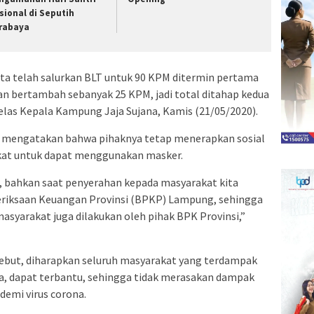
sional di Seputih
rabaya
ta telah salurkan BLT untuk 90 KPM ditermin pertama
kan bertambah sebanyak 25 KPM, jadi total ditahap kedua
las Kepala Kampung Jaja Sujana, Kamis (21/05/2020).
a mengatakan bahwa pihaknya tetap menerapkan sosial
kat untuk dapat menggunakan masker.
r, bahkan saat penyerahan kepada masyarakat kita
eriksaan Keuangan Provinsi (BPKP) Lampung, sehingga
asyarakat juga dilakukan oleh pihak BPK Provinsi,”
sebut, diharapkan seluruh masyarakat yang terdampak
a, dapat terbantu, sehingga tidak merasakan dampak
emi virus corona.