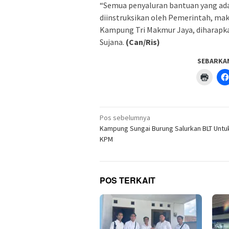
“Semua penyaluran bantuan yang ada k
diinstruksikan oleh Pemerintah, maka
Kampung Tri Makmur Jaya, diharapka
Sujana.
(Can/Ris)
SEBARKA
Klik
untuk
menc
di
jendel
yang
Navigasi
baru)
Pos sebelumnya
pos
Kampung Sungai Burung Salurkan BLT Untu
KPM
POS TERKAIT