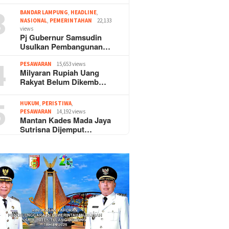
3
BANDAR LAMPUNG
,
HEADLINE
,
NASIONAL
,
PEMERINTAHAN
22,133
views
Pj Gubernur Samsudin
Usulkan Pembangunan…
4
PESAWARAN
15,653 views
Milyaran Rupiah Uang
Rakyat Belum Dikemb…
5
HUKUM
,
PERISTIWA
,
PESAWARAN
14,192 views
Mantan Kades Mada Jaya
Sutrisna Dijemput…