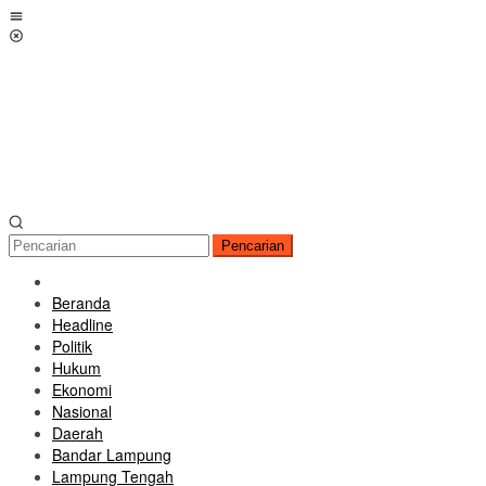
Loncat
Menu
ke
Mobile
konten
Pencarian
Beranda
Headline
Politik
Hukum
Ekonomi
Nasional
Daerah
Bandar Lampung
Lampung Tengah