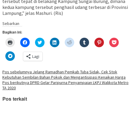
tersebut tepat di belakang Kampung Sungai Burung, dimana
kedua kampung tersebut penghasil udang terbesar di Provinsi
Lampung,” jelas Mashuri. (Ris)
Sebarkan
Bagikan ini:
Klik
Klik
Klik
Klik
Klik
Klik
Klik
Klik
untuk
untuk
untuk
untuk
untuk
untuk
untuk
untuk
mencetak(Membuka
membagikan
berbagi
berbagi
berbagi
berbagi
berbagi
berbagi
di
di
pada
di
pada
pada
pada
via
Klik
Lagi
jendela
Facebook(Membuka
Twitter(Membuka
Linkedln(Membuka
Reddit(Membuka
Tumblr(Membuka
Pinterest(Membu
Pocket(
untuk
yang
di
di
di
di
di
di
di
berbagi
baru)
jendela
jendela
jendela
jendela
jendela
jendela
jendela
di
yang
yang
yang
yang
yang
yang
yang
Telegram(Membuka
Navigasi
Pos sebelumnya
Jelang Ramadhan Pemkab Tuba Sidak, Cek Stok
baru)
baru)
baru)
baru)
baru)
baru)
baru)
di
Kebutuhan Sembilan Bahan Pokok dan Mengantisipasi Kenaikan Harga
jendela
pos
yang
Pos berikutnya
DPRD Gelar Paripurna Penyampaian LKPJ Walikota Metro
baru)
TA 2020
Pos terkait