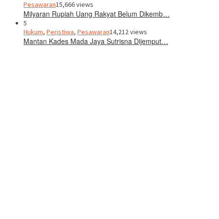
Pesawaran
15,666 views
Milyaran Rupiah Uang Rakyat Belum Dikemb…
5
Hukum
,
Peristiwa
,
Pesawaran
14,212 views
Mantan Kades Mada Jaya Sutrisna Dijemput…