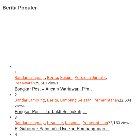
Berita Populer
1
Bandar Lampung
,
Berita
,
Hukum
,
Pers dan Jurnalis
,
Pesawaran
29,618 views
Bongkar Post – Ancam Wartawan, Pim…
2
Bandar Lampung
,
Berita
,
Lampung Selatan
,
Pemerintahan
22,604
views
Bongkar Post – Terbukti Selingkuh,…
3
Bandar Lampung
,
Headline
,
Nasional
,
Pemerintahan
22,160 views
Pj Gubernur Samsudin Usulkan Pembangunan…
4