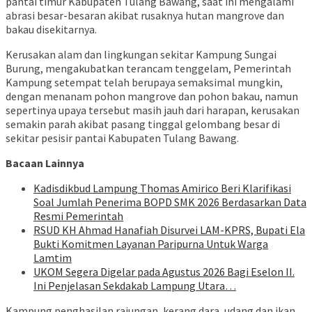
pantai timur Kabupaten Tulang Bawang, saat ini mengalami
abrasi besar-besaran akibat rusaknya hutan mangrove dan
bakau disekitarnya.
Kerusakan alam dan lingkungan sekitar Kampung Sungai
Burung, mengakubatkan terancam tenggelam, Pemerintah
Kampung setempat telah berupaya semaksimal mungkin,
dengan menanam pohon mangrove dan pohon bakau, namun
sepertinya upaya tersebut masih jauh dari harapan, kerusakan
semakin parah akibat pasang tinggal gelombang besar di
sekitar pesisir pantai Kabupaten Tulang Bawang.
Bacaan Lainnya
Kadisdikbud Lampung Thomas Amirico Beri Klarifikasi
Soal Jumlah Penerima BOPD SMK 2026 Berdasarkan Data
Resmi Pemerintah
RSUD KH Ahmad Hanafiah Disurvei LAM-KPRS, Bupati Ela
Bukti Komitmen Layanan Paripurna Untuk Warga
Lamtim
UKOM Segera Digelar pada Agustus 2026 Bagi Eselon II.
Ini Penjelasan Sekdakab Lampung Utara…
Kampung penghasilan rajungan, kerang dara, udang dan ikan