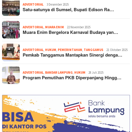
ADVERTORIAL
3 Desember 2025
Satu-satunya di Sumsel, Bupati Edison Ra…
ADVERTORIAL
,
MUARA ENIM
22 November 2025
Muara Enim Bergelora Karnaval Budaya yan…
ADVERTORIAL
,
HUKUM
,
PEMERINTAHAN
,
TANGGAMUS
21 Oktober 2025
Pemkab Tanggamus Mantapkan Sinergi denga…
ADVERTORIAL
,
BANDAR LAMPUNG
,
HUKUM
28 Juli 2025
Program Pemutihan PKB Diperpanjang Hingg…