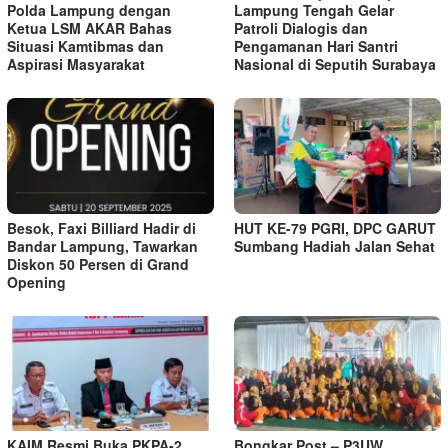
Polda Lampung dengan
Lampung Tengah Gelar
Ketua LSM AKAR Bahas
Patroli Dialogis dan
Situasi Kamtibmas dan
Pengamanan Hari Santri
Aspirasi Masyarakat
Nasional di Seputih Surabaya
Besok, Faxi Billiard Hadir di
HUT KE-79 PGRI, DPC GARUT
Bandar Lampung, Tawarkan
Sumbang Hadiah Jalan Sehat
Diskon 50 Persen di Grand
Opening
KAIM Resmi Buka PKPA-2,
Bongkar Post – P3UW