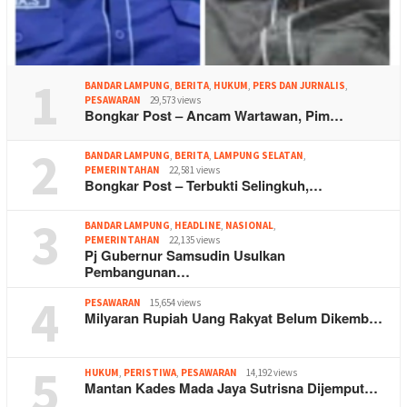
1
BANDAR LAMPUNG
,
BERITA
,
HUKUM
,
PERS DAN JURNALIS
,
PESAWARAN
29,573 views
Bongkar Post – Ancam Wartawan, Pim…
2
BANDAR LAMPUNG
,
BERITA
,
LAMPUNG SELATAN
,
PEMERINTAHAN
22,581 views
Bongkar Post – Terbukti Selingkuh,…
3
BANDAR LAMPUNG
,
HEADLINE
,
NASIONAL
,
PEMERINTAHAN
22,135 views
Pj Gubernur Samsudin Usulkan
Pembangunan…
4
PESAWARAN
15,654 views
Milyaran Rupiah Uang Rakyat Belum Dikemb…
5
HUKUM
,
PERISTIWA
,
PESAWARAN
14,192 views
Mantan Kades Mada Jaya Sutrisna Dijemput…