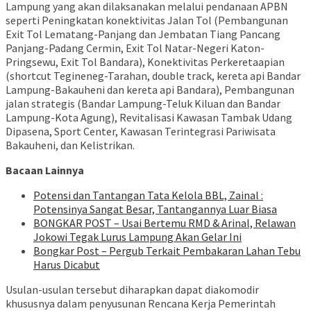
Lampung yang akan dilaksanakan melalui pendanaan APBN
seperti Peningkatan konektivitas Jalan Tol (Pembangunan
Exit Tol Lematang-Panjang dan Jembatan Tiang Pancang
Panjang-Padang Cermin, Exit Tol Natar-Negeri Katon-
Pringsewu, Exit Tol Bandara), Konektivitas Perkeretaapian
(shortcut Tegineneg-Tarahan, double track, kereta api Bandar
Lampung-Bakauheni dan kereta api Bandara), Pembangunan
jalan strategis (Bandar Lampung-Teluk Kiluan dan Bandar
Lampung-Kota Agung), Revitalisasi Kawasan Tambak Udang
Dipasena, Sport Center, Kawasan Terintegrasi Pariwisata
Bakauheni, dan Kelistrikan.
Bacaan Lainnya
Potensi dan Tantangan Tata Kelola BBL, Zainal :
Potensinya Sangat Besar, Tantangannya Luar Biasa
BONGKAR POST – Usai Bertemu RMD & Arinal, Relawan
Jokowi Tegak Lurus Lampung Akan Gelar Ini
Bongkar Post – Pergub Terkait Pembakaran Lahan Tebu
Harus Dicabut
Usulan-usulan tersebut diharapkan dapat diakomodir
khususnya dalam penyusunan Rencana Kerja Pemerintah