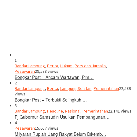
1
Bandar Lampung
,
Berita
,
Hukum
,
Pers dan Jurnalis
,
Pesawaran
29,588 views
Bongkar Post – Ancam Wartawan, Pim…
2
Bandar Lampung
,
Berita
,
Lampung Selatan
,
Pemerintahan
22,589
views
Bongkar Post – Terbukti Selingkuh,…
3
Bandar Lampung
,
Headline
,
Nasional
,
Pemerintahan
22,141 views
Pj Gubernur Samsudin Usulkan Pembangunan…
4
Pesawaran
15,657 views
Milyaran Rupiah Uang Rakyat Belum Dikemb…