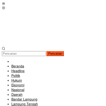
Loncat
Menu
ke
Mobile
konten
Pencarian
Beranda
Headline
Politik
Hukum
Ekonomi
Nasional
Daerah
Bandar Lampung
Lampung Tengah