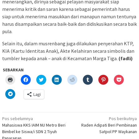
menerangkan, dirinya sebagai pelayan masyarakat siap
menerima kritik dan saran karena sebagai pemerintah harus
siap untuk menerima masukkan dari manapun namun tentunya
harus disampaikan secara baik-baik dan didiskusikan secara baik
pula.
Selain itu, dalam musrenbang juga dilakukan penyerahan KTP,
KIA (Kartu Identitas Anak), Akte Kelahiran secara simbolis dan
tumbler kepada anak – anak di Kecamatan Marga Tiga.
(fadli)
SEBARKAN
Klik
Klik
Klik
Klik
Klik
Klik
Klik
Klik
untuk
untuk
untuk
untuk
untuk
untuk
untuk
untuk
mencetak(Membuka
membagikan
berbagi
berbagi
berbagi
berbagi
berbagi
berbagi
di
di
pada
di
pada
pada
pada
via
Klik
Lagi
jendela
Facebook(Membuka
Twitter(Membuka
Linkedln(Membuka
Reddit(Membuka
Tumblr(Membuka
Pinterest(Membu
Pocket(
untuk
yang
di
di
di
di
di
di
di
berbagi
baru)
jendela
jendela
jendela
jendela
jendela
jendela
jendela
di
yang
yang
yang
yang
yang
yang
yang
Telegram(Membuka
baru)
baru)
baru)
baru)
baru)
baru)
baru)
di
Navigasi
jendela
Pos sebelumnya
Pos berikutnya
yang
pos
Mahasiswa KKS IAIM NU Metro Beri
Raden Adipati Beri Pembinaan
baru)
Bimbel ke Siswa/i SDN 2 Tiyuh
Satpol PP Waykanan
Panaragan