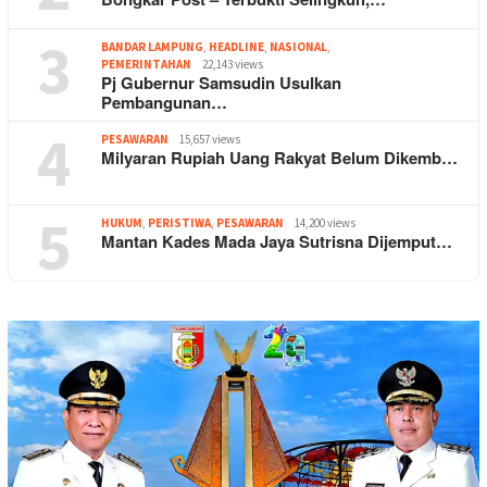
3
BANDAR LAMPUNG
,
HEADLINE
,
NASIONAL
,
PEMERINTAHAN
22,143 views
Pj Gubernur Samsudin Usulkan
Pembangunan…
4
PESAWARAN
15,657 views
Milyaran Rupiah Uang Rakyat Belum Dikemb…
5
HUKUM
,
PERISTIWA
,
PESAWARAN
14,200 views
Mantan Kades Mada Jaya Sutrisna Dijemput…