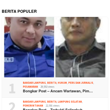
BERITA POPULER
1
BANDAR LAMPUNG
,
BERITA
,
HUKUM
,
PERS DAN JURNALIS
,
PESAWARAN
29,592 views
Bongkar Post – Ancam Wartawan, Pim…
2
BANDAR LAMPUNG
,
BERITA
,
LAMPUNG SELATAN
,
PEMERINTAHAN
22,591 views
Bongkar Post – Terbukti Selingkuh,…