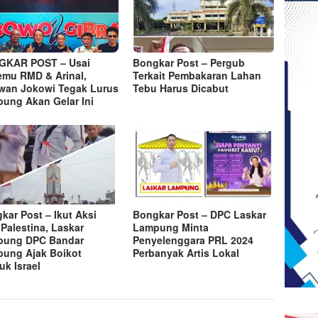
GKAR POST – Usai
Bongkar Post – Pergub
emu RMD & Arinal,
Terkait Pembakaran Lahan
wan Jokowi Tegak Lurus
Tebu Harus Dicabut
ung Akan Gelar Ini
kar Post – Ikut Aksi
Bongkar Post – DPC Laskar
 Palestina, Laskar
Lampung Minta
pung DPC Bandar
Penyelenggara PRL 2024
ung Ajak Boikot
Perbanyak Artis Lokal
uk Israel