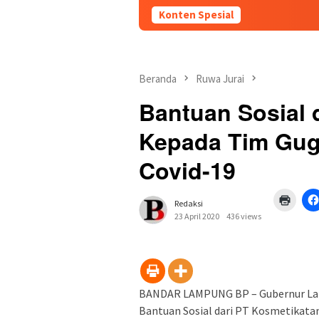
Konten Spesial
Beranda
Ruwa Jurai
Bantuan Sosial 
Kepada Tim Gu
Covid-19
Klik
Redaksi
untuk
mence
23 April 2020
436 views
di
jendel
yang
baru)
BANDAR LAMPUNG BP – Gubernur Lamp
Bantuan Sosial dari PT Kosmetikat