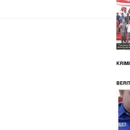
KRIM
BERI