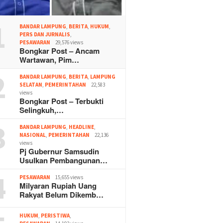
1
BANDAR LAMPUNG
,
BERITA
,
HUKUM
,
PERS DAN JURNALIS
,
PESAWARAN
29,576 views
Bongkar Post – Ancam
Wartawan, Pim…
2
BANDAR LAMPUNG
,
BERITA
,
LAMPUNG
SELATAN
,
PEMERINTAHAN
22,583
views
Bongkar Post – Terbukti
Selingkuh,…
3
BANDAR LAMPUNG
,
HEADLINE
,
NASIONAL
,
PEMERINTAHAN
22,136
views
Pj Gubernur Samsudin
Usulkan Pembangunan…
4
PESAWARAN
15,655 views
Milyaran Rupiah Uang
Rakyat Belum Dikemb…
HUKUM
,
PERISTIWA
,