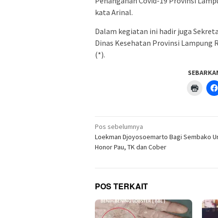
Penanganan Covid-19 Provinsi Lamp
kata Arinal.
Dalam kegiatan ini hadir juga Sekret
Dinas Kesehatan Provinsi Lampung R
(*).
SEBARKA
Klik
untuk
menc
di
jendel
yang
Navigasi
baru)
Pos sebelumnya
pos
Loekman Djoyosoemarto Bagi Sembako Un
Honor Pau, TK dan Cober
POS TERKAIT