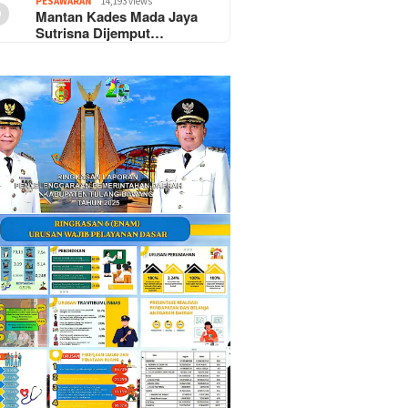
5
PESAWARAN
14,193 views
Mantan Kades Mada Jaya
Sutrisna Dijemput…