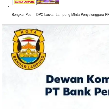
Bongkar Post – DPC Laskar Lampung Minta Penyelenggara PRL