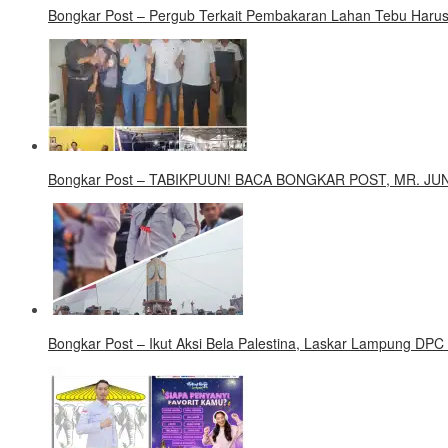
Bongkar Post – Pergub Terkait Pembakaran Lahan Tebu Harus
Bongkar Post – TABIKPUUN! BACA BONGKAR POST, MR. J
Bongkar Post – Ikut Aksi Bela Palestina, Laskar Lampung DPC