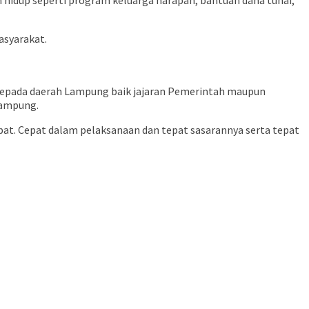
dup seperti program keluarga harapan, bantuan dana tunai,
asyarakat.
kepada daerah Lampung baik jajaran Pemerintah maupun
Lampung.
at. Cepat dalam pelaksanaan dan tepat sasarannya serta tepat