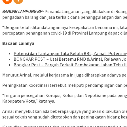
baru)
baru)
baru)
baru)
baru)
baru)
baru)
baru)
BANDAR LAMPUNG BP-
Penandatanganan yang dilakukan di Ruang
pengadaan barang dan jasa terkait dana penanggulangan dan p
“Dengan telah ditandatanganinya kesepakatan bersama ini, kit
percepatan penanganan covid-19 di Provinsi Lampung dapat dilak
Bacaan Lainnya
Potensi dan Tantangan Tata Kelola BBL, Zainal : Potensin
BONGKAR POST – Usai Bertemu RMD & Arinal, Relawan Jok
Bongkar Post – Pergub Terkait Pembakaran Lahan Tebu H
Menurut Arinal, melalui kerjasama ini juga diharapkan adanya pe
Peningkatan koordinasi tersebut meliputi pendampingan dan pe
“Ini guna pencegahan Korupsi, Kolusi, dan Nepotisme pada pen
Kabupaten/Kota,” katanya.
Arinal menyebutkan ada beberapa upaya yang akan dilakukan o
sesuai teknis yang sudah ditetapkan dan peningkatan bidang ke