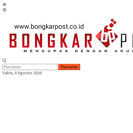
Loncat
Menu
ke
Mobile
konten
Pencarian
Sabtu, 8 Agustus 2026