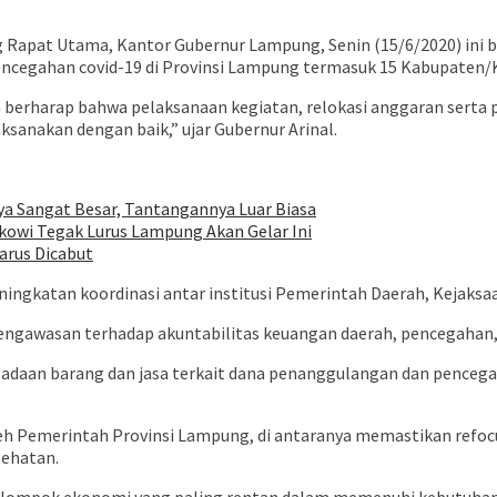
 Rapat Utama, Kantor Gubernur Lampung, Senin (15/6/2020) ini b
encegahan covid-19 di Provinsi Lampung termasuk 15 Kabupaten/
a berharap bahwa pelaksanaan kegiatan, relokasi anggaran serta
sanakan dengan baik,” ujar Gubernur Arinal.
ya Sangat Besar, Tantangannya Luar Biasa
owi Tegak Lurus Lampung Akan Gelar Ini
arus Dicabut
ningkatan koordinasi antar institusi Pemerintah Daerah, Kejaksaa
ngawasan terhadap akuntabilitas keuangan daerah, pencegahan, 
gadaan barang dan jasa terkait dana penanggulangan dan pencega
leh Pemerintah Provinsi Lampung, di antaranya memastikan refo
sehatan.