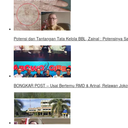
Potensi dan Tantangan Tata Kelola BBL, Zainal : Potensinya 
BONGKAR POST – Usai Bertemu RMD & Arinal, Relawan Jokow