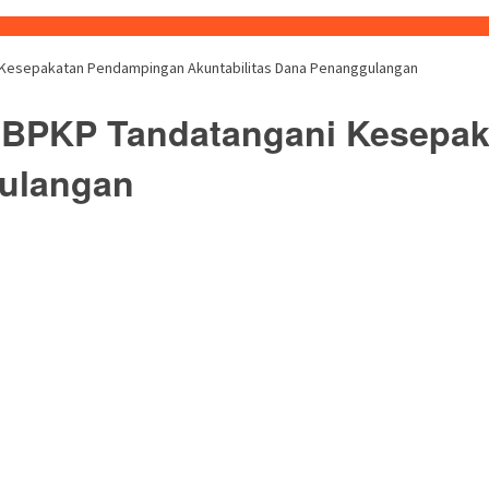
i Kesepakatan Pendampingan Akuntabilitas Dana Penanggulangan
la BPKP Tandatangani Kesep
gulangan
buka