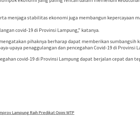
ompok ekonomi yang paling rentan dalam memenuhi kebutuhan hi
a serta menjaga stabilitas ekonomi juga membangun kepercayaan m
ngan covid-19 di Provinsi Lampung,” katanya.
ti mengatakan pihaknya berharap dapat memberikan sumbangsih 
ya-upaya penaggulangan dan pencegahan Covid-19 di Provinsi 
ahan covid-19 di Provinsi Lampung dapat berjalan cepat dan tep
buka
mprov Lampung Raih Predikat Opini WTP