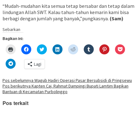
“Mudah-mudahan kita semua tetap bersabar dan tetap dalam
lindungan Allah SWT. Kalau tahun-tahun kemarin kami bisa
berbagi dengan jumlah yang banyak,”pungkasnya.
(Sam)
Sebarkan
Bagikan ini:
Klik
Klik
Klik
Klik
Klik
Klik
Klik
Klik
untuk
untuk
untuk
untuk
untuk
untuk
untuk
untuk
mencetak(Membuka
membagikan
berbagi
berbagi
berbagi
berbagi
berbagi
berbagi
di
di
pada
di
pada
pada
pada
via
Klik
Lagi
jendela
Facebook(Membuka
Twitter(Membuka
Linkedln(Membuka
Reddit(Membuka
Tumblr(Membuka
Pinterest(Membu
Pocket(
untuk
yang
di
di
di
di
di
di
di
berbagi
baru)
jendela
jendela
jendela
jendela
jendela
jendela
jendela
di
yang
yang
yang
yang
yang
yang
yang
Telegram(Membuka
Navigasi
Pos sebelumnya
Wagub Hadiri Operasi Pasar Bersubsidi di Pringsewu
baru)
baru)
baru)
baru)
baru)
baru)
baru)
di
Pos berikutnya
Kapten Caj. Rahmat Dampingi Bupati Lamtim Bagikan
jendela
pos
yang
Bantuan di Kecamatan Purbolinggo
baru)
Pos terkait