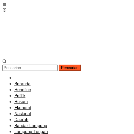
Loncat
Menu
ke
Mobile
konten
Pencarian
Beranda
Headline
Politik
Hukum
Ekonomi
Nasional
Daerah
Bandar Lampung
Lampung Tengah