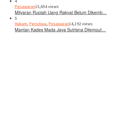
4
Pesawaran
15,654 views
Milyaran Rupiah Uang Rakyat Belum Dikemb…
5
Hukum
,
Peristiwa
,
Pesawaran
14,192 views
Mantan Kades Mada Jaya Sutrisna Dijemput…