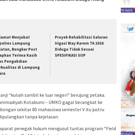
lamat Menjabat
Proyek Rehabilitasi Saluran
polres Lampung
Irigasi Way Rarem TA 2026
latan, Bongkar Post
Diduga Tidak Sesuai
apkan Terima Kasih
SPESIFIKASI SOP
as Pengabdian
rkualitas di Lampung
ara
anji “kuliah sambil ke luar negeri” berujung petaka.
hammadiyah Kotabumi – UMKO gagal berangkat ke
mbongan sekitar 80 mahasiswa semester V itu justru
dipulangkan tanpa kejelasan.
 aparat penegak hukum mengusut tuntas program “Field