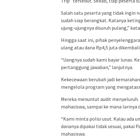
Trip” tersebut. Sebab, tiap peserta 
Salah satu peserta yang tidak ingin
sudah siap berangkat. Katanya keting
ujung-ujungnya disuruh pulang,” kat
Hingga saat ini, pihak penyelengga
ulang atau dana Rp4,5 juta dikembal
“Uangnya sudah kami bayar lunas. K
pertanggung jawaban,” lanjutnya.
Kekecewaan berubah jadi kemarahan.
mengelola program yang mengatasn
Mereka menuntut audit menyeluruh. M
mahasiswa, sampai ke mana larinya da
“Kami minta polisi usut. Kalau ada u
dananya dipakai tidak sesuai, pakai 
mahasiswa.