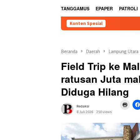
TANGGAMUS
EPAPER
PATROLI
Konten Spesial
Beranda
Daerah
Lampung Utara
Field Trip ke Ma
ratusan Juta m
Diduga Hilang
Klik
Redaksi
untuk
mence
8 Juli 2026
250 views
di
jendel
yang
baru)