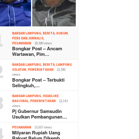
1
BANDAR LAMPUNG
,
BERITA
,
HUKUM
,
PERS DAN JURNALIS
,
PESAWARAN
29,590 views
Bongkar Post – Ancam
Wartawan, Pim…
2
BANDAR LAMPUNG
,
BERITA
,
LAMPUNG
SELATAN
,
PEMERINTAHAN
22,590
views
Bongkar Post – Terbukti
Selingkuh,…
3
BANDAR LAMPUNG
,
HEADLINE
,
NASIONAL
,
PEMERINTAHAN
22,143
views
Pj Gubernur Samsudin
Usulkan Pembangunan…
4
PESAWARAN
15,657 views
Milyaran Rupiah Uang
Rakyat Belum Dikemb…