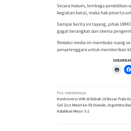
Secara hukum, lembaga pendidikan w
kegiatan batal, maka hak peserta u
Sampai berita ini tayang, pihak UM
gagal berangkat dan skema pengemb
Redaksi media ini membuka ruang se
penyelenggara untuk memberikan klar
SEBARKA
Klik
untuk
menc
di
jendel
yang
Navigasi
baru)
Pos sebelumnya
pos
Kontroversi VAR di Babak 16 Besar Piala Du
Gol Zico Menit ke-58 Dianulir, Argentina Ba
Kalahkan Mesir 3-2