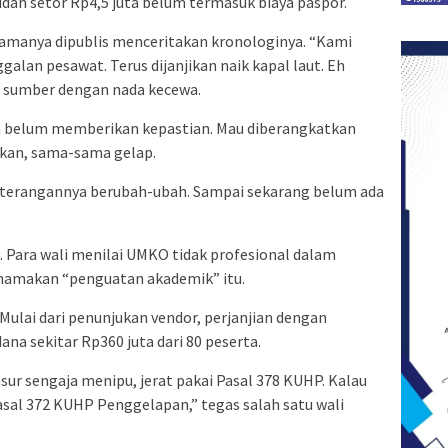
sudah setor Rp4,5 juta belum termasuk biaya paspor.
 namanya dipublis menceritakan kronologinya. “Kami
galan pesawat. Terus dijanjikan naik kapal laut. Eh
a sumber dengan nada kecewa.
ra belum memberikan kepastian. Mau diberangkatkan
ikan, sama-sama gelap.
eterangannya berubah-ubah. Sampai sekarang belum ada
 Para wali menilai UMKO tidak profesional dalam
amakan “penguatan akademik” itu.
ulai dari penunjukan vendor, perjanjian dengan
na sekitar Rp360 juta dari 80 peserta.
nsur sengaja menipu, jerat pakai Pasal 378 KUHP. Kalau
Pasal 372 KUHP Penggelapan,” tegas salah satu wali