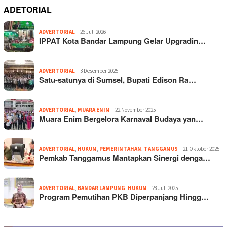
ADETORIAL
ADVERTORIAL
26 Juli 2026
IPPAT Kota Bandar Lampung Gelar Upgradin…
ADVERTORIAL
3 Desember 2025
Satu-satunya di Sumsel, Bupati Edison Ra…
ADVERTORIAL
,
MUARA ENIM
22 November 2025
Muara Enim Bergelora Karnaval Budaya yan…
ADVERTORIAL
,
HUKUM
,
PEMERINTAHAN
,
TANGGAMUS
21 Oktober 2025
Pemkab Tanggamus Mantapkan Sinergi denga…
ADVERTORIAL
,
BANDAR LAMPUNG
,
HUKUM
28 Juli 2025
Program Pemutihan PKB Diperpanjang Hingg…