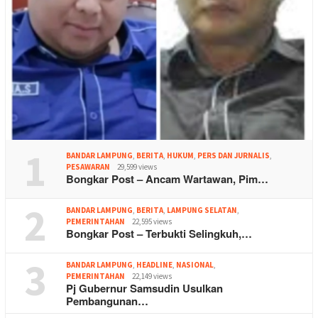
1
BANDAR LAMPUNG
,
BERITA
,
HUKUM
,
PERS DAN JURNALIS
,
PESAWARAN
29,599 views
Bongkar Post – Ancam Wartawan, Pim…
2
BANDAR LAMPUNG
,
BERITA
,
LAMPUNG SELATAN
,
PEMERINTAHAN
22,595 views
Bongkar Post – Terbukti Selingkuh,…
3
BANDAR LAMPUNG
,
HEADLINE
,
NASIONAL
,
PEMERINTAHAN
22,149 views
Pj Gubernur Samsudin Usulkan
Pembangunan…