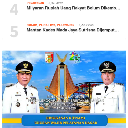
4
PESAWARAN
15,660 views
Milyaran Rupiah Uang Rakyat Belum Dikemb…
5
HUKUM
,
PERISTIWA
,
PESAWARAN
14,204 views
Mantan Kades Mada Jaya Sutrisna Dijemput…