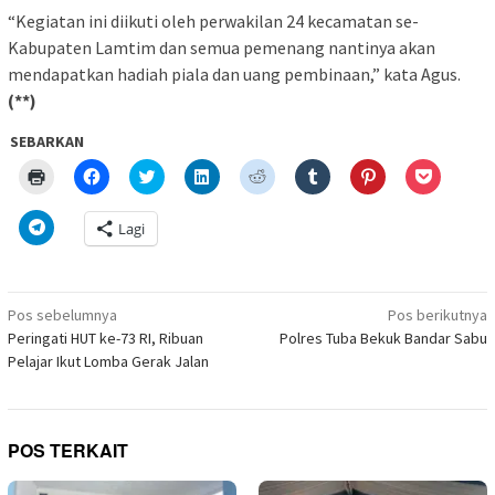
“Kegiatan ini diikuti oleh perwakilan 24 kecamatan se-
Kabupaten Lamtim dan semua pemenang nantinya akan
mendapatkan hadiah piala dan uang pembinaan,” kata Agus.
(**)
SEBARKAN
Klik
Klik
Klik
Klik
Klik
Klik
Klik
Klik
untuk
untuk
untuk
untuk
untuk
untuk
untuk
untuk
mencetak(Membuka
membagikan
berbagi
berbagi
berbagi
berbagi
berbagi
berbagi
di
di
pada
di
pada
pada
pada
via
Klik
Lagi
jendela
Facebook(Membuka
Twitter(Membuka
Linkedln(Membuka
Reddit(Membuka
Tumblr(Membuka
Pinterest(Membu
Pocket(
untuk
yang
di
di
di
di
di
di
di
berbagi
baru)
jendela
jendela
jendela
jendela
jendela
jendela
jendela
di
yang
yang
yang
yang
yang
yang
yang
Telegram(Membuka
baru)
baru)
baru)
baru)
baru)
baru)
baru)
di
Navigasi
jendela
Pos sebelumnya
Pos berikutnya
yang
pos
Peringati HUT ke-73 RI, Ribuan
Polres Tuba Bekuk Bandar Sabu
baru)
Pelajar Ikut Lomba Gerak Jalan
POS TERKAIT