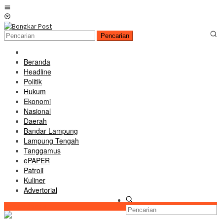
Loncat
Menu
ke
Mobile
konten
Pencarian
Beranda
Headline
Politik
Hukum
Ekonomi
Nasional
Daerah
Bandar Lampung
Lampung Tengah
Tanggamus
ePAPER
Patroli
Kuliner
Advertorial
Konten Spesial