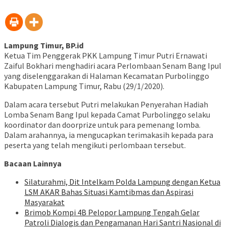
berbagi
baru)
jendela
jendela
jendela
jendela
jendela
jendela
jendela
di
yang
yang
yang
yang
yang
yang
yang
Telegram(Membuka
baru)
baru)
baru)
baru)
baru)
baru)
baru)
di
jendela
yang
baru)
Lampung Timur, BP.id
Ketua Tim Penggerak PKK Lampung Timur Putri Ernawati
Zaiful Bokhari menghadiri acara Perlombaan Senam Bang Ipul
yang diselenggarakan di Halaman Kecamatan Purbolinggo
Kabupaten Lampung Timur, Rabu (29/1/2020).
Dalam acara tersebut Putri melakukan Penyerahan Hadiah
Lomba Senam Bang Ipul kepada Camat Purbolinggo selaku
koordinator dan doorprize untuk para pemenang lomba.
Dalam arahannya, ia mengucapkan terimakasih kepada para
peserta yang telah mengikuti perlombaan tersebut.
Bacaan Lainnya
Silaturahmi, Dit Intelkam Polda Lampung dengan Ketua
LSM AKAR Bahas Situasi Kamtibmas dan Aspirasi
Masyarakat
Brimob Kompi 4B Pelopor Lampung Tengah Gelar
Patroli Dialogis dan Pengamanan Hari Santri Nasional di