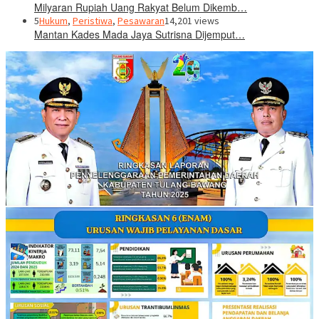
Milyaran Rupiah Uang Rakyat Belum Dikemb…
5
Hukum
,
Peristiwa
,
Pesawaran
14,201 views
Mantan Kades Mada Jaya Sutrisna Dijemput…