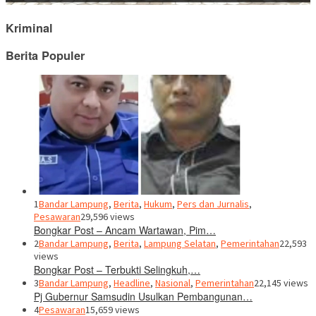
Kriminal
Berita Populer
1
Bandar Lampung
,
Berita
,
Hukum
,
Pers dan Jurnalis
,
Pesawaran
29,596 views
Bongkar Post – Ancam Wartawan, Pim…
2
Bandar Lampung
,
Berita
,
Lampung Selatan
,
Pemerintahan
22,593
views
Bongkar Post – Terbukti Selingkuh,…
3
Bandar Lampung
,
Headline
,
Nasional
,
Pemerintahan
22,145 views
Pj Gubernur Samsudin Usulkan Pembangunan…
4
Pesawaran
15,659 views