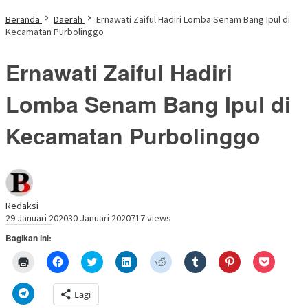
Beranda
Daerah
Ernawati Zaiful Hadiri Lomba Senam Bang Ipul di
Kecamatan Purbolinggo
Ernawati Zaiful Hadiri
Lomba Senam Bang Ipul di
Kecamatan Purbolinggo
Redaksi
29 Januari 2020
30 Januari 2020
717 views
Bagikan ini:
Klik
Klik
Klik
Klik
Klik
Klik
Klik
Klik
untuk
untuk
untuk
untuk
untuk
untuk
untuk
untuk
mencetak(Membuka
membagikan
berbagi
berbagi
berbagi
berbagi
berbagi
berbagi
di
di
pada
di
pada
pada
pada
via
Klik
Lagi
jendela
Facebook(Membuka
Twitter(Membuka
Linkedln(Membuka
Reddit(Membuka
Tumblr(Membuka
Pinterest(Membu
Pocket(
untuk
yang
di
di
di
di
di
di
di