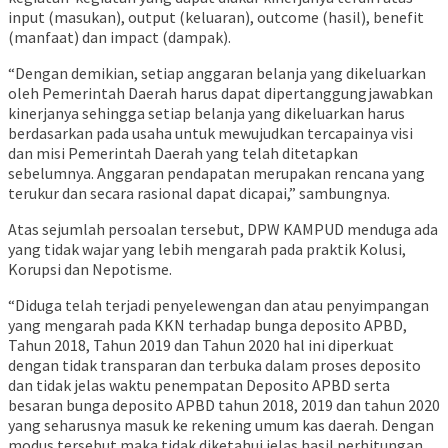
input (masukan), output (keluaran), outcome (hasil), benefit
(manfaat) dan impact (dampak).
“Dengan demikian, setiap anggaran belanja yang dikeluarkan
oleh Pemerintah Daerah harus dapat dipertanggungjawabkan
kinerjanya sehingga setiap belanja yang dikeluarkan harus
berdasarkan pada usaha untuk mewujudkan tercapainya visi
dan misi Pemerintah Daerah yang telah ditetapkan
sebelumnya. Anggaran pendapatan merupakan rencana yang
terukur dan secara rasional dapat dicapai,” sambungnya.
Atas sejumlah persoalan tersebut, DPW KAMPUD menduga ada
yang tidak wajar yang lebih mengarah pada praktik Kolusi,
Korupsi dan Nepotisme.
“Diduga telah terjadi penyelewengan dan atau penyimpangan
yang mengarah pada KKN terhadap bunga deposito APBD,
Tahun 2018, Tahun 2019 dan Tahun 2020 hal ini diperkuat
dengan tidak transparan dan terbuka dalam proses deposito
dan tidak jelas waktu penempatan Deposito APBD serta
besaran bunga deposito APBD tahun 2018, 2019 dan tahun 2020
yang seharusnya masuk ke rekening umum kas daerah. Dengan
modus tersebut maka tidak diketahui jelas hasil perhitungan