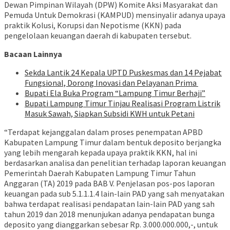
Dewan Pimpinan Wilayah (DPW) Komite Aksi Masyarakat dan
Pemuda Untuk Demokrasi (KAMPUD) mensinyalir adanya upaya
praktik Kolusi, Korupsi dan Nepotisme (KKN) pada
pengelolaan keuangan daerah di kabupaten tersebut.
Bacaan Lainnya
‎Sekda Lantik 24 Kepala UPTD Puskesmas dan 14 Pejabat
Fungsional, Dorong Inovasi dan Pelayanan Prima ‎
Bupati Ela Buka Program “Lampung Timur Berhaji”
Bupati Lampung Timur Tinjau Realisasi Program Listrik
Masuk Sawah, Siapkan Subsidi KWH untuk Petani
“Terdapat kejanggalan dalam proses penempatan APBD
Kabupaten Lampung Timur dalam bentuk deposito berjangka
yang lebih mengarah kepada upaya praktik KKN, hal ini
berdasarkan analisa dan penelitian terhadap laporan keuangan
Pemerintah Daerah Kabupaten Lampung Timur Tahun
Anggaran (TA) 2019 pada BAB V. Penjelasan pos-pos laporan
keuangan pada sub 5.1.1.1.4 lain-lain PAD yang sah menyatakan
bahwa terdapat realisasi pendapatan lain-lain PAD yang sah
tahun 2019 dan 2018 menunjukan adanya pendapatan bunga
deposito yang dianggarkan sebesar Rp. 3.000.000.000,-, untuk