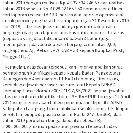
tahun 2019 dengan realisasi Rp. 4.032.534.246,57 dan realisasi
tahun 2018 sebesar Rp. 4.028.424.657,50 namun saat ditinjau
dari laporan realisasi APBD, neraca dan laporan operasional
untuk periode yang berakhir sampai dengan 31 Desember 2019
dan 2018, tidak menjelaskan adanya pos untuk deposito
berjangka dan pada laporan arus kas untuk uraian setara kas
(deposito yang dapat dicairkan dibawah 3 bulan) juga
menunjukan tidak ada deposito berjangka dan atau 0,00,”
ungkap Seno Aji, Ketua DPW KAMPUD kepada Bongkar Post,
Minggu (11/7).
“Kemudian, atas dasar tersebut, kami menyampaikan surat
permohonan klarifikasi kepada Kepala Badan Pengelolaan
Keuangan dan Aset daerah (BPKAD) Lampung Timur yang
kemudian dijawab berdasarkan surat dari Kepala BPKAD
Lampung Timur Nomor 800/271/27/SK/2021 perihal jawaban
atas permohonan klarifikasi dari LSM KAMPUD tanggal 12 April
2021 yang menyatakan bahwa penempatan deposito APBD
Kabupaten Lampung Timur dilakukan sejak tahun 2018 dengan
perolehan bunga deposito sebesar Rp. 15.047.196.363,- dan
tahun 2019 perolehan bunga deposito sebesar Rp.
3.000.000.000,- namun pada surat jawaban tersebut tidak
menyatakan/menjelaskan secara rinci dasar perhitungan