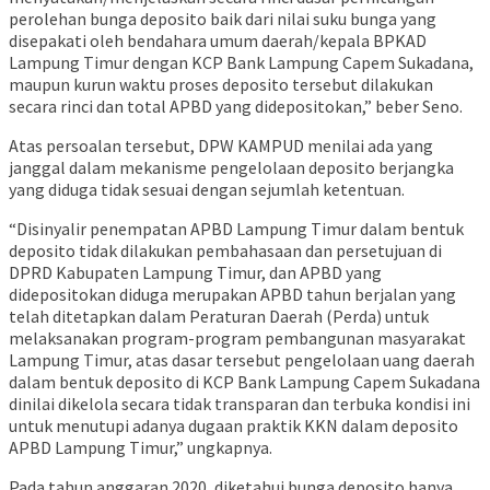
perolehan bunga deposito baik dari nilai suku bunga yang
disepakati oleh bendahara umum daerah/kepala BPKAD
Lampung Timur dengan KCP Bank Lampung Capem Sukadana,
maupun kurun waktu proses deposito tersebut dilakukan
secara rinci dan total APBD yang didepositokan,” beber Seno.
Atas persoalan tersebut, DPW KAMPUD menilai ada yang
janggal dalam mekanisme pengelolaan deposito berjangka
yang diduga tidak sesuai dengan sejumlah ketentuan.
“Disinyalir penempatan APBD Lampung Timur dalam bentuk
deposito tidak dilakukan pembahasaan dan persetujuan di
DPRD Kabupaten Lampung Timur, dan APBD yang
didepositokan diduga merupakan APBD tahun berjalan yang
telah ditetapkan dalam Peraturan Daerah (Perda) untuk
melaksanakan program-program pembangunan masyarakat
Lampung Timur, atas dasar tersebut pengelolaan uang daerah
dalam bentuk deposito di KCP Bank Lampung Capem Sukadana
dinilai dikelola secara tidak transparan dan terbuka kondisi ini
untuk menutupi adanya dugaan praktik KKN dalam deposito
APBD Lampung Timur,” ungkapnya.
Pada tahun anggaran 2020, diketahui bunga deposito hanya