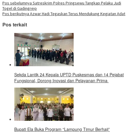
Telegram(Membuka
Navigasi
Pos sebelumnya
Satreskrim Polres Pringsewu Tangkap Pelaku Judi
baru)
baru)
baru)
baru)
baru)
baru)
baru)
di
Togel di Gadingrejo
jendela
pos
yang
Pos berikutnya
Azwar Hadi Tegaskan Terus Mendukung Kegiatan Adat
baru)
Pos terkait
‎Sekda Lantik 24 Kepala UPTD Puskesmas dan 14 Pejabat
Fungsional, Dorong Inovasi dan Pelayanan Prima ‎
Bupati Ela Buka Program “Lampung Timur Berhaji”