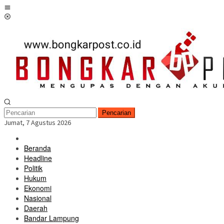
Loncat
Menu
ke
Mobile
konten
Pencarian
Jumat, 7 Agustus 2026
Beranda
Headline
Politik
Hukum
Ekonomi
Nasional
Daerah
Bandar Lampung