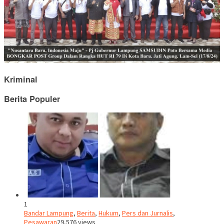
Kriminal
Berita Populer
1
Bandar Lampung
,
Berita
,
Hukum
,
Pers dan Jurnalis
,
Pesawaran
29,576 views