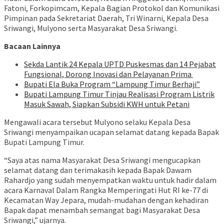
Fatoni, Forkopimcam, Kepala Bagian Protokol dan Komunikasi
Pimpinan pada Sekretariat Daerah, Tri Winarni, Kepala Desa
Sriwangi, Mulyono serta Masyarakat Desa Sriwangi.
Bacaan Lainnya
‎Sekda Lantik 24 Kepala UPTD Puskesmas dan 14 Pejabat
Fungsional, Dorong Inovasi dan Pelayanan Prima ‎
Bupati Ela Buka Program “Lampung Timur Berhaji”
Bupati Lampung Timur Tinjau Realisasi Program Listrik
Masuk Sawah, Siapkan Subsidi KWH untuk Petani
Mengawali acara tersebut Mulyono selaku Kepala Desa
Sriwangi menyampaikan ucapan selamat datang kepada Bapak
Bupati Lampung Timur.
“Saya atas nama Masyarakat Desa Sriwangi mengucapkan
selamat datang dan terimakasih kepada Bapak Dawam
Rahardjo yang sudah menyempatkan waktu untuk hadir dalam
acara Karnaval Dalam Rangka Memperingati Hut RI ke-77 di
Kecamatan Way Jepara, mudah-mudahan dengan kehadiran
Bapak dapat menambah semangat bagi Masyarakat Desa
Sriwangi,” ujarnya.