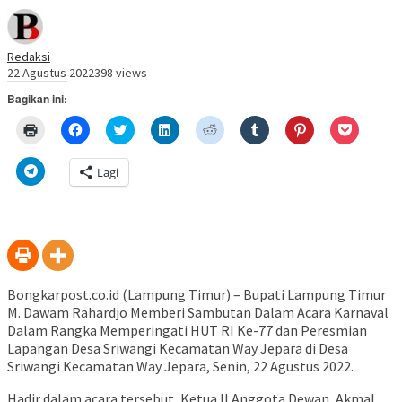
Redaksi
22 Agustus 2022
398 views
Bagikan ini:
Klik
Klik
Klik
Klik
Klik
Klik
Klik
Klik
untuk
untuk
untuk
untuk
untuk
untuk
untuk
untuk
mencetak(Membuka
membagikan
berbagi
berbagi
berbagi
berbagi
berbagi
berbagi
di
di
pada
di
pada
pada
pada
via
Klik
Lagi
jendela
Facebook(Membuka
Twitter(Membuka
Linkedln(Membuka
Reddit(Membuka
Tumblr(Membuka
Pinterest(Membu
Pocket(
untuk
yang
di
di
di
di
di
di
di
berbagi
baru)
jendela
jendela
jendela
jendela
jendela
jendela
jendela
di
yang
yang
yang
yang
yang
yang
yang
Telegram(Membuka
baru)
baru)
baru)
baru)
baru)
baru)
baru)
di
jendela
yang
baru)
Bongkarpost.co.id (Lampung Timur) – Bupati Lampung Timur
M. Dawam Rahardjo Memberi Sambutan Dalam Acara Karnaval
Dalam Rangka Memperingati HUT RI Ke-77 dan Peresmian
Lapangan Desa Sriwangi Kecamatan Way Jepara di Desa
Sriwangi Kecamatan Way Jepara, Senin, 22 Agustus 2022.
Hadir dalam acara tersebut, Ketua II Anggota Dewan, Akmal