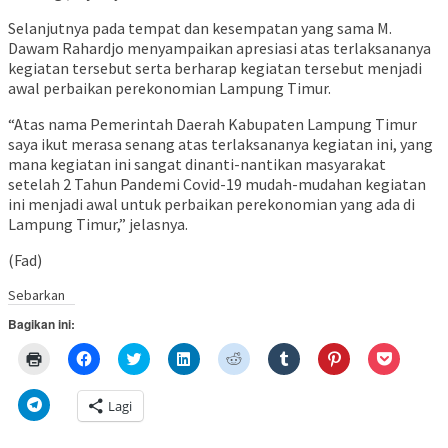
Selanjutnya pada tempat dan kesempatan yang sama M.
Dawam Rahardjo menyampaikan apresiasi atas terlaksananya
kegiatan tersebut serta berharap kegiatan tersebut menjadi
awal perbaikan perekonomian Lampung Timur.
“Atas nama Pemerintah Daerah Kabupaten Lampung Timur
saya ikut merasa senang atas terlaksananya kegiatan ini, yang
mana kegiatan ini sangat dinanti-nantikan masyarakat
setelah 2 Tahun Pandemi Covid-19 mudah-mudahan kegiatan
ini menjadi awal untuk perbaikan perekonomian yang ada di
Lampung Timur,” jelasnya.
(Fad)
Sebarkan
Bagikan ini:
Klik
Klik
Klik
Klik
Klik
Klik
Klik
Klik
untuk
untuk
untuk
untuk
untuk
untuk
untuk
untuk
mencetak(Membuka
membagikan
berbagi
berbagi
berbagi
berbagi
berbagi
berbagi
di
di
pada
di
pada
pada
pada
via
Klik
Lagi
jendela
Facebook(Membuka
Twitter(Membuka
Linkedln(Membuka
Reddit(Membuka
Tumblr(Membuka
Pinterest(Membu
Pocket(
untuk
yang
di
di
di
di
di
di
di
berbagi
baru)
jendela
jendela
jendela
jendela
jendela
jendela
jendela
di
yang
yang
yang
yang
yang
yang
yang