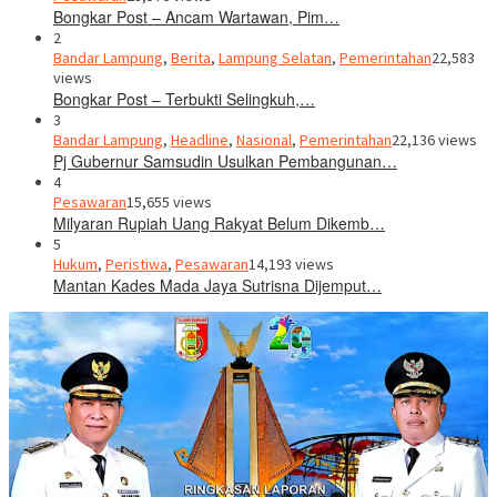
Bongkar Post – Ancam Wartawan, Pim…
2
Bandar Lampung
,
Berita
,
Lampung Selatan
,
Pemerintahan
22,583
views
Bongkar Post – Terbukti Selingkuh,…
3
Bandar Lampung
,
Headline
,
Nasional
,
Pemerintahan
22,136 views
Pj Gubernur Samsudin Usulkan Pembangunan…
4
Pesawaran
15,655 views
Milyaran Rupiah Uang Rakyat Belum Dikemb…
5
Hukum
,
Peristiwa
,
Pesawaran
14,193 views
Mantan Kades Mada Jaya Sutrisna Dijemput…