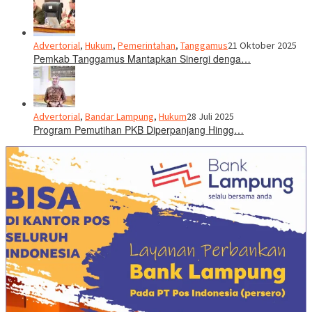
Advertorial
,
Hukum
,
Pemerintahan
,
Tanggamus
21 Oktober 2025
Pemkab Tanggamus Mantapkan Sinergi denga…
Advertorial
,
Bandar Lampung
,
Hukum
28 Juli 2025
Program Pemutihan PKB Diperpanjang Hingg…