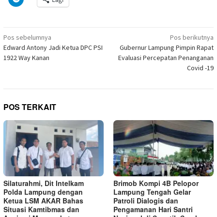
jendela
Facebook(Membuka
Twitter(Membuka
Linkedln(Membuka
Reddit(Membuka
Tumblr(Membuka
Pinterest(Membu
Pocket(
untuk
yang
di
di
di
di
di
di
di
berbagi
baru)
jendela
jendela
jendela
jendela
jendela
jendela
jendela
di
yang
yang
yang
yang
yang
yang
yang
Telegram(Membuka
baru)
baru)
baru)
baru)
baru)
baru)
baru)
di
Navigasi
jendela
Pos sebelumnya
Pos berikutnya
yang
pos
Edward Antony Jadi Ketua DPC PSI
Gubernur Lampung Pimpin Rapat
baru)
1922 Way Kanan
Evaluasi Percepatan Penanganan
Covid -19
POS TERKAIT
Silaturahmi, Dit Intelkam
Brimob Kompi 4B Pelopor
Polda Lampung dengan
Lampung Tengah Gelar
Ketua LSM AKAR Bahas
Patroli Dialogis dan
Situasi Kamtibmas dan
Pengamanan Hari Santri