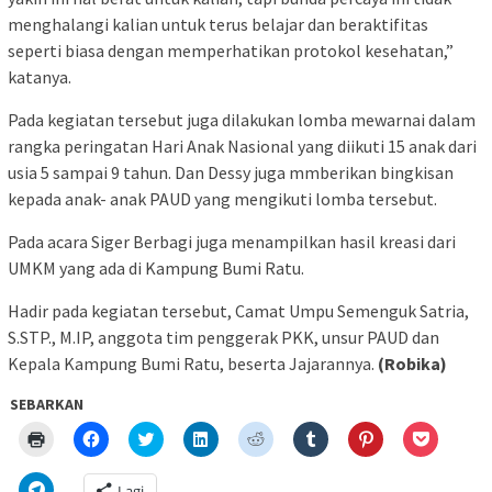
menghalangi kalian untuk terus belajar dan beraktifitas
seperti biasa dengan memperhatikan protokol kesehatan,”
katanya.
Pada kegiatan tersebut juga dilakukan lomba mewarnai dalam
rangka peringatan Hari Anak Nasional yang diikuti 15 anak dari
usia 5 sampai 9 tahun. Dan Dessy juga mmberikan bingkisan
kepada anak- anak PAUD yang mengikuti lomba tersebut.
Pada acara Siger Berbagi juga menampilkan hasil kreasi dari
UMKM yang ada di Kampung Bumi Ratu.
Hadir pada kegiatan tersebut, Camat Umpu Semenguk Satria,
S.STP., M.IP, anggota tim penggerak PKK, unsur PAUD dan
Kepala Kampung Bumi Ratu, beserta Jajarannya.
(Robika)
SEBARKAN
Klik
Klik
Klik
Klik
Klik
Klik
Klik
Klik
untuk
untuk
untuk
untuk
untuk
untuk
untuk
untuk
mencetak(Membuka
membagikan
berbagi
berbagi
berbagi
berbagi
berbagi
berbagi
di
di
pada
di
pada
pada
pada
via
Klik
Lagi