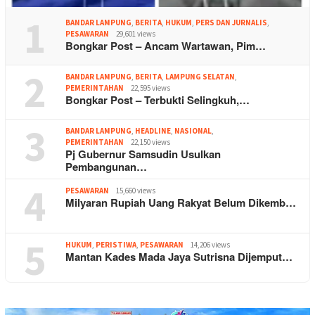
1
BANDAR LAMPUNG
,
BERITA
,
HUKUM
,
PERS DAN JURNALIS
,
PESAWARAN
29,601 views
Bongkar Post – Ancam Wartawan, Pim…
2
BANDAR LAMPUNG
,
BERITA
,
LAMPUNG SELATAN
,
PEMERINTAHAN
22,595 views
Bongkar Post – Terbukti Selingkuh,…
3
BANDAR LAMPUNG
,
HEADLINE
,
NASIONAL
,
PEMERINTAHAN
22,150 views
Pj Gubernur Samsudin Usulkan
Pembangunan…
4
PESAWARAN
15,660 views
Milyaran Rupiah Uang Rakyat Belum Dikemb…
5
HUKUM
,
PERISTIWA
,
PESAWARAN
14,206 views
Mantan Kades Mada Jaya Sutrisna Dijemput…