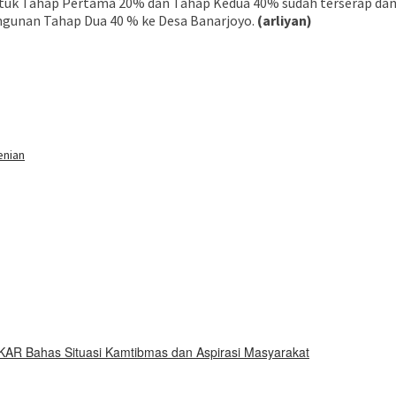
ntuk Tahap Pertama 20% dan Tahap Kedua 40% sudah terserap dan 
ngunan Tahap Dua 40 % ke Desa Banarjoyo.
(arliyan)
buka
enian
KAR Bahas Situasi Kamtibmas dan Aspirasi Masyarakat