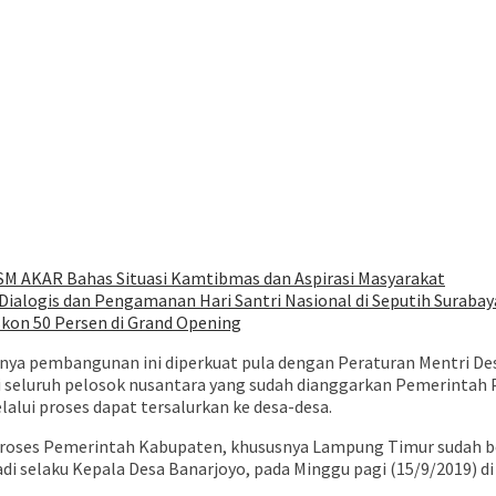
SM AKAR Bahas Situasi Kamtibmas dan Aspirasi Masyarakat
ialogis dan Pengamanan Hari Santri Nasional di Seputih Surabay
iskon 50 Persen di Grand Opening
nya pembangunan ini diperkuat pula dengan Peraturan Mentri De
 seluruh pelosok nusantara yang sudah dianggarkan Pemerintah
alui proses dapat tersalurkan ke desa-desa.
 proses Pemerintah Kabupaten, khususnya Lampung Timur sudah be
di selaku Kepala Desa Banarjoyo, pada Minggu pagi (15/9/2019) d