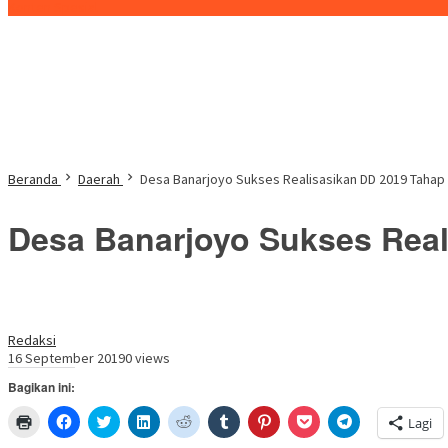
Konten Spesial
Beranda
Daerah
Desa Banarjoyo Sukses Realisasikan DD 2019 Taha
Desa Banarjoyo Sukses Rea
Redaksi
16 September 2019
0 views
Bagikan ini:
Klik
Klik
Klik
Klik
Klik
Klik
Klik
Klik
Klik
Lagi
untuk
untuk
untuk
untuk
untuk
untuk
untuk
untuk
untuk
mencetak(Membuka
membagikan
berbagi
berbagi
berbagi
berbagi
berbagi
berbagi
berbagi