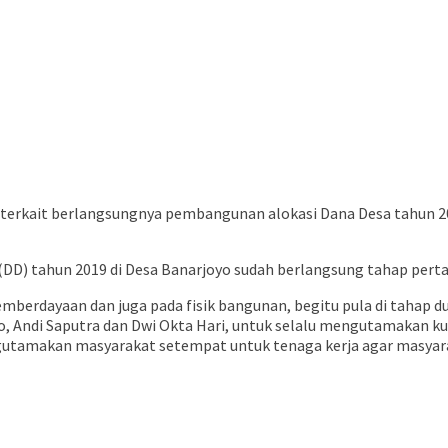
 terkait berlangsungnya pembangunan alokasi Dana Desa tahun 201
a (DD) tahun 2019 di Desa Banarjoyo sudah berlangsung tahap pert
mberdayaan dan juga pada fisik bangunan, begitu pula di tahap 
ro, Andi Saputra dan Dwi Okta Hari, untuk selalu mengutamakan k
engutamakan masyarakat setempat untuk tenaga kerja agar masy