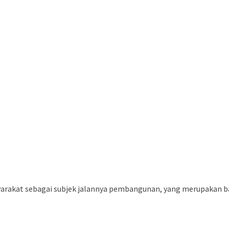
buka
rakat sebagai subjek jalannya pembangunan, yang merupakan ba