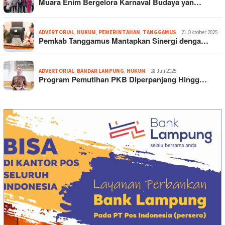
Muara Enim Bergelora Karnaval Budaya yan…
ADVERTORIAL
,
HUKUM
,
PEMERINTAHAN
,
TANGGAMUS
21 Oktober 2025
Pemkab Tanggamus Mantapkan Sinergi denga…
ADVERTORIAL
,
BANDAR LAMPUNG
,
HUKUM
28 Juli 2025
Program Pemutihan PKB Diperpanjang Hingg…