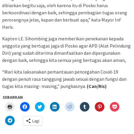
dibiarkan begitu saja, oleh karena itu di Posko harus
berkoordinasi dengan baik, sehingga pembagian tugas orang
perorangnya jelas, kapan dan berbuat apa,” kata Mayor Inf
Haris.
Kapten LE. Sihombing juga memberikan penekanan kepada
anggota yang bertugas jaga di Posko agar APD (Alat Pelindung
Diri) yang sudah diterima dimanfaatkan dan dipergunakan
dengan baik, sehingga kita semua yang bertugas akan aman,
“Mari kita laksanakan pemantauan pencegahan Covid-19
dengan penuh rasa tanggung jawab sesuai dengan fungsi dan
tugas kita masing- masing,” pungkasnya.
(Can/Ris)
SEBARKAN
Klik
Klik
Klik
Klik
Klik
Klik
Klik
Klik
untuk
untuk
untuk
untuk
untuk
untuk
untuk
untuk
mencetak(Membuka
membagikan
berbagi
berbagi
berbagi
berbagi
berbagi
berbagi
di
di
pada
di
pada
pada
pada
via
Klik
Lagi
jendela
Facebook(Membuka
Twitter(Membuka
Linkedln(Membuka
Reddit(Membuka
Tumblr(Membuka
Pinterest(Membu
Pocket(
untuk
yang
di
di
di
di
di
di
di
berbagi
baru)
jendela
jendela
jendela
jendela
jendela
jendela
jendela
di
yang
yang
yang
yang
yang
yang
yang