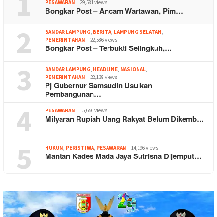
1
PESAWARAN
29,581 views
Bongkar Post – Ancam Wartawan, Pim…
2
BANDAR LAMPUNG
,
BERITA
,
LAMPUNG SELATAN
,
PEMERINTAHAN
22,586 views
Bongkar Post – Terbukti Selingkuh,…
3
BANDAR LAMPUNG
,
HEADLINE
,
NASIONAL
,
PEMERINTAHAN
22,138 views
Pj Gubernur Samsudin Usulkan
Pembangunan…
4
PESAWARAN
15,656 views
Milyaran Rupiah Uang Rakyat Belum Dikemb…
5
HUKUM
,
PERISTIWA
,
PESAWARAN
14,196 views
Mantan Kades Mada Jaya Sutrisna Dijemput…