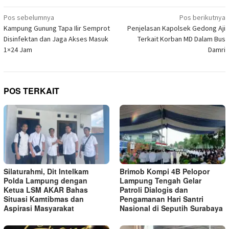
Telegram(Membuka
baru)
baru)
baru)
baru)
baru)
baru)
baru)
di
Navigasi
jendela
Pos sebelumnya
Pos berikutnya
yang
pos
Kampung Gunung Tapa Ilir Semprot
Penjelasan Kapolsek Gedong Aji
baru)
Disinfektan dan Jaga Akses Masuk
Terkait Korban MD Dalam Bus
1×24 Jam
Damri
POS TERKAIT
Silaturahmi, Dit Intelkam
Brimob Kompi 4B Pelopor
Polda Lampung dengan
Lampung Tengah Gelar
Ketua LSM AKAR Bahas
Patroli Dialogis dan
Situasi Kamtibmas dan
Pengamanan Hari Santri
Aspirasi Masyarakat
Nasional di Seputih Surabaya