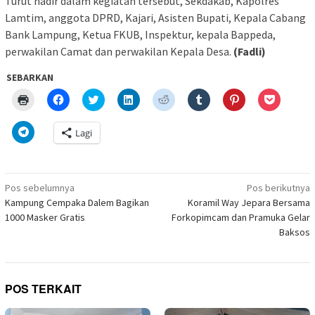
Turut hadir dalam kegiatan tersebut, Sekdakab, Kapolres
Lamtim, anggota DPRD, Kajari, Asisten Bupati, Kepala Cabang
Bank Lampung, Ketua FKUB, Inspektur, kepala Bappeda,
perwakilan Camat dan perwakilan Kepala Desa.
(Fadli)
SEBARKAN
Klik
Klik
Klik
Klik
Klik
Klik
Klik
Klik
untuk
untuk
untuk
untuk
untuk
untuk
untuk
untuk
mencetak(Membuka
membagikan
berbagi
berbagi
berbagi
berbagi
berbagi
berbagi
di
di
pada
di
pada
pada
pada
via
Klik
Lagi
jendela
Facebook(Membuka
Twitter(Membuka
Linkedln(Membuka
Reddit(Membuka
Tumblr(Membuka
Pinterest(Membu
Pocket(
untuk
yang
di
di
di
di
di
di
di
berbagi
baru)
jendela
jendela
jendela
jendela
jendela
jendela
jendela
di
yang
yang
yang
yang
yang
yang
yang
Telegram(Membuka
baru)
baru)
baru)
baru)
baru)
baru)
baru)
di
Navigasi
jendela
Pos sebelumnya
Pos berikutnya
yang
pos
Kampung Cempaka Dalem Bagikan
Koramil Way Jepara Bersama
baru)
1000 Masker Gratis
Forkopimcam dan Pramuka Gelar
Baksos
POS TERKAIT