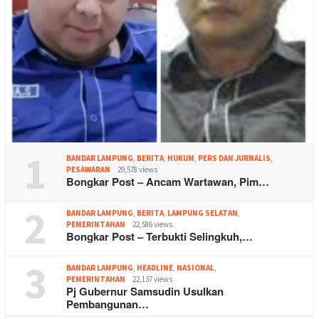
1
BANDAR LAMPUNG
,
BERITA
,
HUKUM
,
PERS DAN JURNALIS
,
PESAWARAN
29,578 views
Bongkar Post – Ancam Wartawan, Pim…
2
BANDAR LAMPUNG
,
BERITA
,
LAMPUNG SELATAN
,
PEMERINTAHAN
22,586 views
Bongkar Post – Terbukti Selingkuh,…
3
BANDAR LAMPUNG
,
HEADLINE
,
NASIONAL
,
PEMERINTAHAN
22,137 views
Pj Gubernur Samsudin Usulkan
Pembangunan…