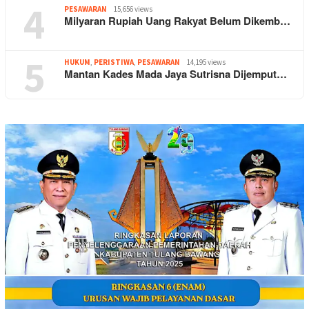
4
PESAWARAN
15,656 views
Milyaran Rupiah Uang Rakyat Belum Dikemb…
5
HUKUM
,
PERISTIWA
,
PESAWARAN
14,195 views
Mantan Kades Mada Jaya Sutrisna Dijemput…