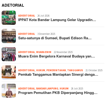
ADETORIAL
ADVERTORIAL
26 Juli 2026
IPPAT Kota Bandar Lampung Gelar Upgradin…
ADVERTORIAL
3 Desember 2025
Satu-satunya di Sumsel, Bupati Edison Ra…
ADVERTORIAL
,
MUARA ENIM
22 November 2025
Muara Enim Bergelora Karnaval Budaya yan…
ADVERTORIAL
,
HUKUM
,
PEMERINTAHAN
,
TANGGAMUS
21 Oktober 2025
Pemkab Tanggamus Mantapkan Sinergi denga…
ADVERTORIAL
,
BANDAR LAMPUNG
,
HUKUM
28 Juli 2025
Program Pemutihan PKB Diperpanjang Hingg…