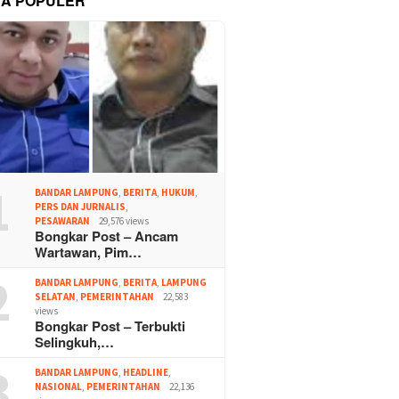
TA POPULER
1
BANDAR LAMPUNG
,
BERITA
,
HUKUM
,
PERS DAN JURNALIS
,
PESAWARAN
29,576 views
Bongkar Post – Ancam
Wartawan, Pim…
2
BANDAR LAMPUNG
,
BERITA
,
LAMPUNG
SELATAN
,
PEMERINTAHAN
22,583
views
Bongkar Post – Terbukti
Selingkuh,…
3
BANDAR LAMPUNG
,
HEADLINE
,
NASIONAL
,
PEMERINTAHAN
22,136