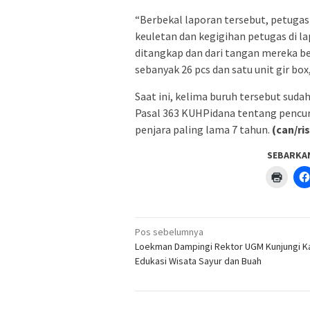
“Berbekal laporan tersebut, petugas
keuletan dan kegigihan petugas di la
ditangkap dan dari tangan mereka ber
sebanyak 26 pcs dan satu unit gir bo
Saat ini, kelima buruh tersebut suda
Pasal 363 KUHPidana tentang pencu
penjara paling lama 7 tahun.
(can/ris
SEBARKA
Klik
untuk
menc
di
jendel
yang
Navigasi
baru)
Pos sebelumnya
pos
Loekman Dampingi Rektor UGM Kunjungi 
Edukasi Wisata Sayur dan Buah