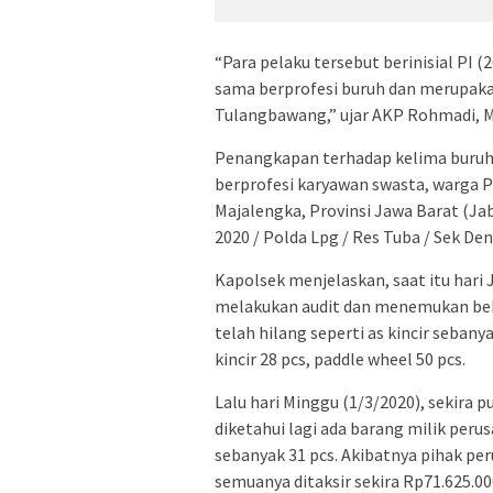
“Para pelaku tersebut berinisial PI (2
sama berprofesi buruh dan merupak
Tulangbawang,” ujar AKP Rohmadi, M
Penangkapan terhadap kelima buruh t
berprofesi karyawan swasta, warga 
Majalengka, Provinsi Jawa Barat (Jaba
2020 / Polda Lpg / Res Tuba / Sek De
Kapolsek menjelaskan, saat itu hari 
melakukan audit dan menemukan bebe
telah hilang seperti as kincir sebanya
kincir 28 pcs, paddle wheel 50 pcs.
Lalu hari Minggu (1/3/2020), sekira 
diketahui lagi ada barang milik peru
sebanyak 31 pcs. Akibatnya pihak pe
semuanya ditaksir sekira Rp71.625.00