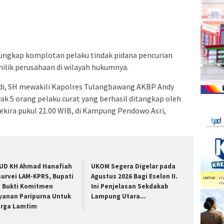
a
Facebook(Membuka
Twitter(Membuka
Linkedln(Membuka
Reddit(Membuka
Tumblr(Membuka
Pinterest(Membuka
Pocket(Membuka
Telegram(Membuka
di
di
di
di
di
di
di
di
jendela
jendela
jendela
jendela
jendela
jendela
jendela
jendela
yang
yang
yang
yang
yang
yang
yang
yang
baru)
baru)
baru)
baru)
baru)
baru)
baru)
baru)
ungkap komplotan pelaku tindak pidana pencurian
ilik perusahaan di wilayah hukumnya.
i, SH mewakili Kapolres Tulangbawang AKBP Andy
k 5 orang pelaku curat yang berhasil ditangkap oleh
sekira pukul 21.00 WIB, di Kampung Pendowo Asri,
UD KH Ahmad Hanafiah
UKOM Segera Digelar pada
survei LAM-KPRS, Bupati
Agustus 2026 Bagi Eselon II.
a Bukti Komitmen
Ini Penjelasan Sekdakab
yanan Paripurna Untuk
Lampung Utara…
rga Lamtim