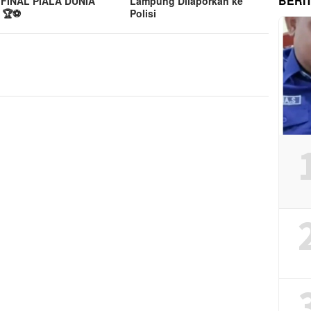
BERI
FINAL PIALA DUNIA
Lampung Dilaporkan ke
 🏆⚽
Polisi