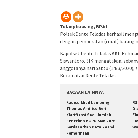
jendel
yang
baru)
Tulangbawang, BP.id
Polsek Dente Teladas berhasil meng
dengan pemberatan (curat) barang m
Kapolsek Dente Teladas AKP Rohmad
Siswantoro, SIK mengatakan, sebanya
anggotanya hari Sabtu (14/3/2020), 
Kecamatan Dente Teladas.
BACAAN LAINNYA
Kadisdikbud Lampung
RS
Thomas Amirico Beri
Di
Klarifikasi Soal Jumlah
El
Penerima BOPD SMK 2026
La
Berdasarkan Data Resmi
Wa
Pemerintah