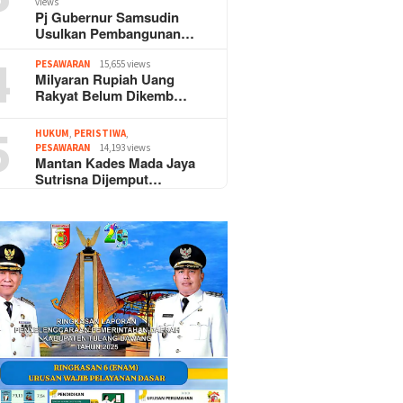
views
Pj Gubernur Samsudin
Usulkan Pembangunan…
4
PESAWARAN
15,655 views
Milyaran Rupiah Uang
Rakyat Belum Dikemb…
5
HUKUM
,
PERISTIWA
,
PESAWARAN
14,193 views
Mantan Kades Mada Jaya
Sutrisna Dijemput…