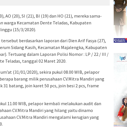
0), AO (20), SI (21), BI (19) dan HO (21), mereka sama-
an warga Kecamatan Dente Teladas, Kabupaten
inggu (15/3/2020).
ersebut berdasarkan laporan dari Dien Arif Fasya (27),
Perum Sidang Kasih, Kecamatan Majalengka, Kabupaten
r). Tertuang dalam Laporan Polisi Nomor : LP / 22 / III /
nte Teladas, tanggal 02 Maret 2020.
Jum’at (31/01/2020), sekira pukul 08.00 WIB, pelapor
rapa barang milik perusahaan CV.Mitra Mandiri yang
k 31 batang, join karet 50 pcs, join besi 2 pcs, frame
pukul 11.00 WIB, pelapor kembali melakukan audit dan
sahaan CV.Mitra Mandiri yang hilang yaitu dinamo
rusahaan CV.Mitra Mandiri mengalami kerugian yang
0.