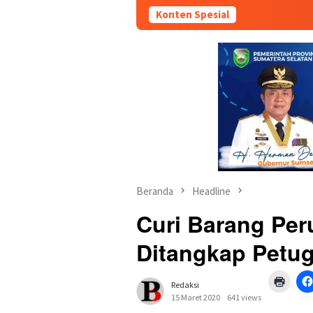
Konten Spesial
Beranda
Headline
Curi Barang Per
Ditangkap Petu
Klik
Redaksi
untuk
mence
15 Maret 2020
641 views
di