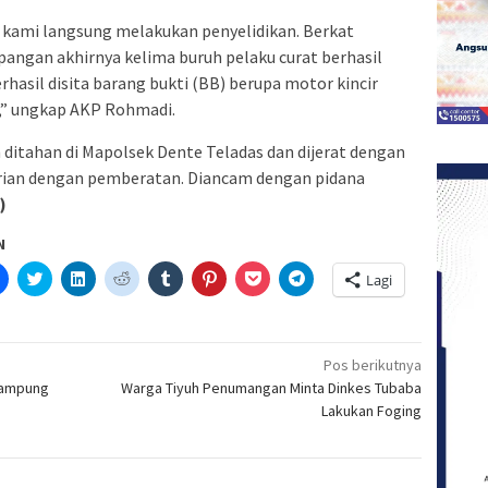
 kami langsung melakukan penyelidikan. Berkat
pangan akhirnya kelima buruh pelaku curat berhasil
hasil disita barang bukti (BB) berupa motor kincir
x,” ungkap AKP Rohmadi.
h ditahan di Mapolsek Dente Teladas dan dijerat dengan
rian dengan pemberatan. Diancam dengan pidana
)
N
Klik
Klik
Klik
Klik
Klik
Klik
Klik
Klik
Lagi
untuk
untuk
untuk
untuk
untuk
untuk
untuk
untuk
etak(Membuka
membagikan
berbagi
berbagi
berbagi
berbagi
berbagi
berbagi
berbagi
di
pada
di
pada
pada
pada
via
di
a
Facebook(Membuka
Twitter(Membuka
Linkedln(Membuka
Reddit(Membuka
Tumblr(Membuka
Pinterest(Membuka
Pocket(Membuka
Telegram(Membuka
di
di
di
di
di
di
di
di
jendela
jendela
jendela
jendela
jendela
jendela
jendela
jendela
Pos berikutnya
yang
yang
yang
yang
yang
yang
yang
yang
Kampung
Warga Tiyuh Penumangan Minta Dinkes Tubaba
baru)
baru)
baru)
baru)
baru)
baru)
baru)
baru)
Lakukan Foging