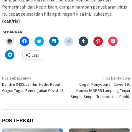
Pemerintah dan Kepolisian, dengan harapan penyebaran virus
itu cepat selesai dan hilang di negeri kita ini,” tukasnya.
(can/ris)
SEBARKAN
Klik
Klik
Klik
Klik
Klik
Klik
Klik
Klik
untuk
untuk
untuk
untuk
untuk
untuk
untuk
untuk
mencetak(Membuka
membagikan
berbagi
berbagi
berbagi
berbagi
berbagi
berbagi
di
di
pada
di
pada
pada
pada
via
Klik
Lagi
jendela
Facebook(Membuka
Twitter(Membuka
Linkedln(Membuka
Reddit(Membuka
Tumblr(Membuka
Pinterest(Membu
Pocket(
untuk
yang
di
di
di
di
di
di
di
berbagi
baru)
jendela
jendela
jendela
jendela
jendela
jendela
jendela
di
yang
yang
yang
yang
yang
yang
yang
Telegram(Membuka
baru)
baru)
baru)
baru)
baru)
baru)
baru)
di
Navigasi
jendela
Pos sebelumnya
Pos berikutnya
yang
pos
Dandim 0429/Lamtim Hadiri Rapat
Cegah Penyebaran Covid-19,
baru)
Gugus Tugas Pencegahan Covid-19
Komisi IV DPRD Lampung Tinjau
Simpul-Simpul Transportasi Publik
POS TERKAIT