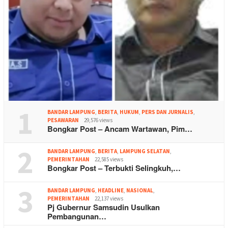
1
BANDAR LAMPUNG
,
BERITA
,
HUKUM
,
PERS DAN JURNALIS
,
PESAWARAN
29,576 views
Bongkar Post – Ancam Wartawan, Pim…
2
BANDAR LAMPUNG
,
BERITA
,
LAMPUNG SELATAN
,
PEMERINTAHAN
22,585 views
Bongkar Post – Terbukti Selingkuh,…
3
BANDAR LAMPUNG
,
HEADLINE
,
NASIONAL
,
PEMERINTAHAN
22,137 views
Pj Gubernur Samsudin Usulkan
Pembangunan…