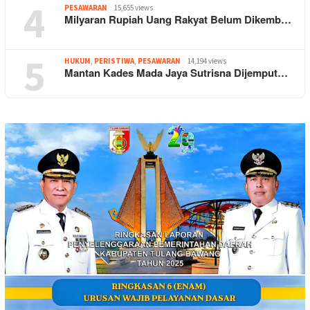
4
PESAWARAN
15,655 views
Milyaran Rupiah Uang Rakyat Belum Dikemb…
5
HUKUM
,
PERISTIWA
,
PESAWARAN
14,194 views
Mantan Kades Mada Jaya Sutrisna Dijemput…