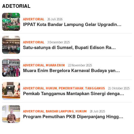
ADETORIAL
ADVERTORIAL
26 Juli 2026
IPPAT Kota Bandar Lampung Gelar Upgradin…
ADVERTORIAL
3 Desember 2025
Satu-satunya di Sumsel, Bupati Edison Ra…
ADVERTORIAL
,
MUARA ENIM
22 November 2025
Muara Enim Bergelora Karnaval Budaya yan…
ADVERTORIAL
,
HUKUM
,
PEMERINTAHAN
,
TANGGAMUS
21 Oktober 2025
Pemkab Tanggamus Mantapkan Sinergi denga…
ADVERTORIAL
,
BANDAR LAMPUNG
,
HUKUM
28 Juli 2025
Program Pemutihan PKB Diperpanjang Hingg…