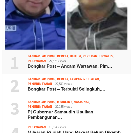
1
BANDAR LAMPUNG
,
BERITA
,
HUKUM
,
PERS DAN JURNALIS
,
PESAWARAN
29,573 views
Bongkar Post – Ancam Wartawan, Pim…
2
BANDAR LAMPUNG
,
BERITA
,
LAMPUNG SELATAN
,
PEMERINTAHAN
22,581 views
Bongkar Post – Terbukti Selingkuh,…
3
BANDAR LAMPUNG
,
HEADLINE
,
NASIONAL
,
PEMERINTAHAN
22,135 views
Pj Gubernur Samsudin Usulkan
Pembangunan…
PESAWARAN
15,654 views
Milyaran Rupiah Uang Rakyat Belum Dikemb…