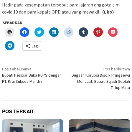
Hadir pada kesempatan tersebut para jajaran anggota tim
covid 19 dan para kepala OPD atau yang mewakili.
(Eko)
SEBARKAN
Klik
Klik
Klik
Klik
Klik
Klik
Klik
Klik
untuk
untuk
untuk
untuk
untuk
untuk
untuk
untuk
mencetak(Membuka
membagikan
berbagi
berbagi
berbagi
berbagi
berbagi
berbagi
di
di
pada
di
pada
pada
pada
via
Klik
Lagi
jendela
Facebook(Membuka
Twitter(Membuka
Linkedln(Membuka
Reddit(Membuka
Tumblr(Membuka
Pinterest(Membu
Pocket(
untuk
yang
di
di
di
di
di
di
di
berbagi
baru)
jendela
jendela
jendela
jendela
jendela
jendela
jendela
di
yang
yang
yang
yang
yang
yang
yang
Telegram(Membuka
baru)
baru)
baru)
baru)
baru)
baru)
baru)
di
Navigasi
jendela
Pos sebelumnya
Pos berikutnya
yang
pos
Bupati Pesibar Buka RUPS dengan
Dugaan Korupsi Disdik Pringsewu
baru)
PT. Krui Sukses Mandiri
Mencuat, Bupati Sujadi Seolah
Tutup Mata
POS TERKAIT