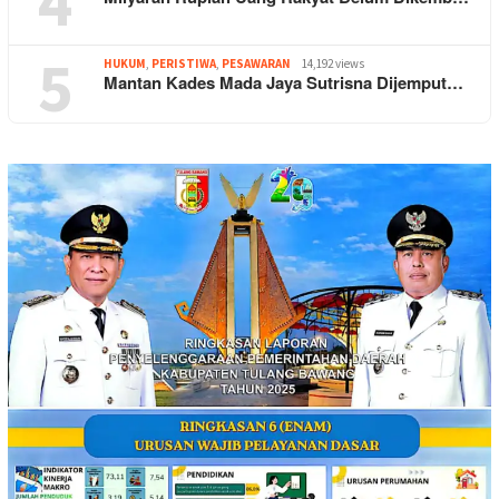
4
5
HUKUM
,
PERISTIWA
,
PESAWARAN
14,192 views
Mantan Kades Mada Jaya Sutrisna Dijemput…