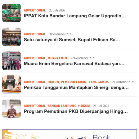
ADVERTORIAL
26 Juli 2026
IPPAT Kota Bandar Lampung Gelar Upgradin…
ADVERTORIAL
3 Desember 2025
Satu-satunya di Sumsel, Bupati Edison Ra…
ADVERTORIAL
,
MUARA ENIM
22 November 2025
Muara Enim Bergelora Karnaval Budaya yan…
ADVERTORIAL
,
HUKUM
,
PEMERINTAHAN
,
TANGGAMUS
21 Oktober 2025
Pemkab Tanggamus Mantapkan Sinergi denga…
ADVERTORIAL
,
BANDAR LAMPUNG
,
HUKUM
28 Juli 2025
Program Pemutihan PKB Diperpanjang Hingg…