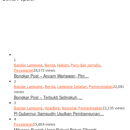
1
Bandar Lampung
,
Berita
,
Hukum
,
Pers dan Jurnalis
,
Pesawaran
29,573 views
Bongkar Post – Ancam Wartawan, Pim…
2
Bandar Lampung
,
Berita
,
Lampung Selatan
,
Pemerintahan
22,581
views
Bongkar Post – Terbukti Selingkuh,…
3
Bandar Lampung
,
Headline
,
Nasional
,
Pemerintahan
22,135 views
Pj Gubernur Samsudin Usulkan Pembangunan…
4
Pesawaran
15,654 views
Milyaran Rupiah Uang Rakyat Belum Dikemb…