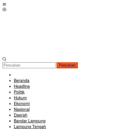
Loncat
Menu
ke
Mobile
konten
Pencarian
Beranda
Headline
Politik
Hukum
Ekonomi
Nasional
Daerah
Bandar Lampung
Lampung Tengah