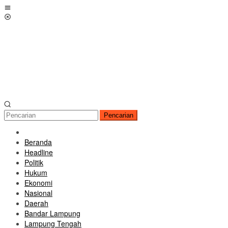
Loncat
Menu
ke
Mobile
konten
Pencarian
Beranda
Headline
Politik
Hukum
Ekonomi
Nasional
Daerah
Bandar Lampung
Lampung Tengah