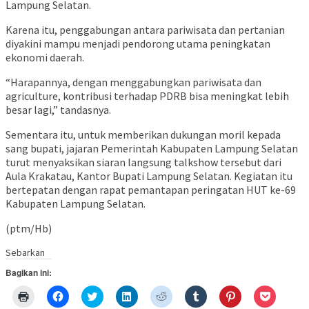
Lampung Selatan.
Karena itu, penggabungan antara pariwisata dan pertanian
diyakini mampu menjadi pendorong utama peningkatan
ekonomi daerah.
“Harapannya, dengan menggabungkan pariwisata dan
agriculture, kontribusi terhadap PDRB bisa meningkat lebih
besar lagi,” tandasnya.
Sementara itu, untuk memberikan dukungan moril kepada
sang bupati, jajaran Pemerintah Kabupaten Lampung Selatan
turut menyaksikan siaran langsung talkshow tersebut dari
Aula Krakatau, Kantor Bupati Lampung Selatan. Kegiatan itu
bertepatan dengan rapat pemantapan peringatan HUT ke-69
Kabupaten Lampung Selatan.
(ptm/Hb)
Sebarkan
Bagikan ini:
Klik
Klik
Klik
Klik
Klik
Klik
Klik
Klik
untuk
untuk
untuk
untuk
untuk
untuk
untuk
untuk