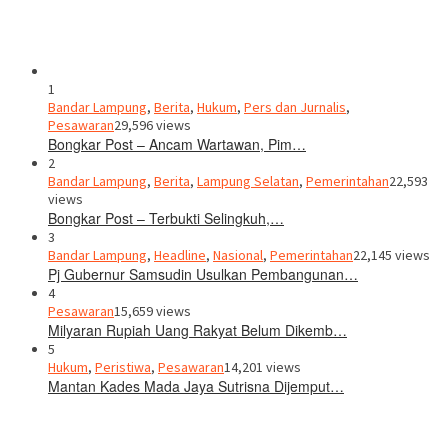
1
Bandar Lampung
,
Berita
,
Hukum
,
Pers dan Jurnalis
,
Pesawaran
29,596 views
Bongkar Post – Ancam Wartawan, Pim…
2
Bandar Lampung
,
Berita
,
Lampung Selatan
,
Pemerintahan
22,593
views
Bongkar Post – Terbukti Selingkuh,…
3
Bandar Lampung
,
Headline
,
Nasional
,
Pemerintahan
22,145 views
Pj Gubernur Samsudin Usulkan Pembangunan…
4
Pesawaran
15,659 views
Milyaran Rupiah Uang Rakyat Belum Dikemb…
5
Hukum
,
Peristiwa
,
Pesawaran
14,201 views
Mantan Kades Mada Jaya Sutrisna Dijemput…