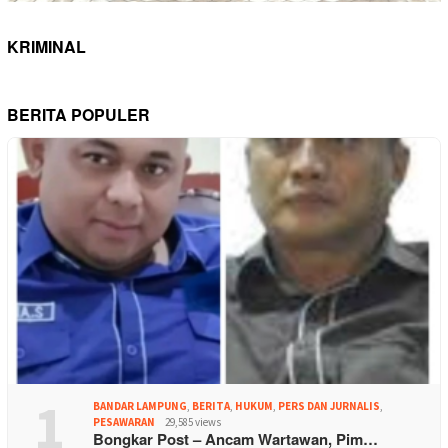
KRIMINAL
BERITA POPULER
1
BANDAR LAMPUNG
,
BERITA
,
HUKUM
,
PERS DAN JURNALIS
,
PESAWARAN
29,585 views
Bongkar Post – Ancam Wartawan, Pim…