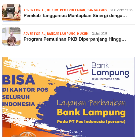
ADVERTORIAL
,
HUKUM
,
PEMERINTAHAN
,
TANGGAMUS
21 Oktober 2025
Pemkab Tanggamus Mantapkan Sinergi denga…
ADVERTORIAL
,
BANDAR LAMPUNG
,
HUKUM
28 Juli 2025
Program Pemutihan PKB Diperpanjang Hingg…