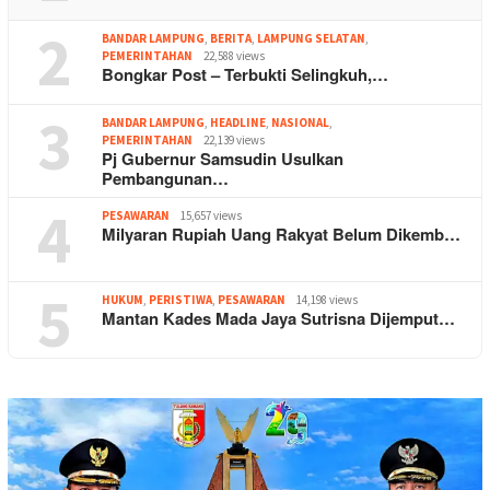
2
BANDAR LAMPUNG
,
BERITA
,
LAMPUNG SELATAN
,
PEMERINTAHAN
22,588 views
Bongkar Post – Terbukti Selingkuh,…
3
BANDAR LAMPUNG
,
HEADLINE
,
NASIONAL
,
PEMERINTAHAN
22,139 views
Pj Gubernur Samsudin Usulkan
Pembangunan…
4
PESAWARAN
15,657 views
Milyaran Rupiah Uang Rakyat Belum Dikemb…
5
HUKUM
,
PERISTIWA
,
PESAWARAN
14,198 views
Mantan Kades Mada Jaya Sutrisna Dijemput…