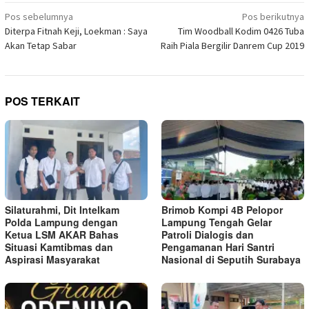
di
Navigasi
jendela
Pos sebelumnya
Pos berikutnya
yang
pos
Diterpa Fitnah Keji, Loekman : Saya
Tim Woodball Kodim 0426 Tuba
baru)
Akan Tetap Sabar
Raih Piala Bergilir Danrem Cup 2019
POS TERKAIT
Silaturahmi, Dit Intelkam
Brimob Kompi 4B Pelopor
Polda Lampung dengan
Lampung Tengah Gelar
Ketua LSM AKAR Bahas
Patroli Dialogis dan
Situasi Kamtibmas dan
Pengamanan Hari Santri
Aspirasi Masyarakat
Nasional di Seputih Surabaya