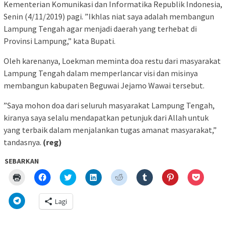
Kementerian Komunikasi dan Informatika Republik Indonesia,
Senin (4/11/2019) pagi. ”Ikhlas niat saya adalah membangun
Lampung Tengah agar menjadi daerah yang terhebat di
Provinsi Lampung,” kata Bupati.
Oleh karenanya, Loekman meminta doa restu dari masyarakat
Lampung Tengah dalam memperlancar visi dan misinya
membangun kabupaten Beguwai Jejamo Wawai tersebut.
”Saya mohon doa dari seluruh masyarakat Lampung Tengah,
kiranya saya selalu mendapatkan petunjuk dari Allah untuk
yang terbaik dalam menjalankan tugas amanat masyarakat,”
tandasnya.
(reg)
SEBARKAN
Klik
Klik
Klik
Klik
Klik
Klik
Klik
Klik
untuk
untuk
untuk
untuk
untuk
untuk
untuk
untuk
mencetak(Membuka
membagikan
berbagi
berbagi
berbagi
berbagi
berbagi
berbagi
di
di
pada
di
pada
pada
pada
via
Klik
Lagi
jendela
Facebook(Membuka
Twitter(Membuka
Linkedln(Membuka
Reddit(Membuka
Tumblr(Membuka
Pinterest(Membu
Pocket(
untuk
yang
di
di
di
di
di
di
di
berbagi
baru)
jendela
jendela
jendela
jendela
jendela
jendela
jendela
di
yang
yang
yang
yang
yang
yang
yang
Telegram(Membuka
baru)
baru)
baru)
baru)
baru)
baru)
baru)