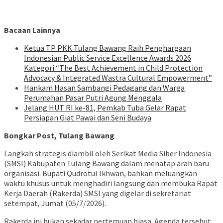
Bacaan Lainnya
Ketua TP PKK Tulang Bawang Raih Penghargaan
Indonesian Public Service Excellence Awards 2026
Kategori “The Best Achievement in Child Protection
Advocacy & Integrated Wastra Cultural Empowerment”
Hankam Hasan Sambangi Pedagang dan Warga
Perumahan Pasar Putri Agung Menggala
Jelang HUT RI ke-81, Pemkab Tuba Gelar Rapat
Persiapan Giat Pawai dan Seni Budaya
Bongkar Post, Tulang Bawang
Langkah strategis diambil oleh Serikat Media Siber Indonesia
(SMSI) Kabupaten Tulang Bawang dalam menatap arah baru
organisasi. Bupati Qudrotul Ikhwan, bahkan meluangkan
waktu khusus untuk menghadiri langsung dan membuka Rapat
Kerja Daerah (Rakerda) SMSI yang digelar di sekretariat
setempat, Jumat (05/7/2026).
Rakerda ini bukan sekadar pertemuan biasa. Agenda tersebut