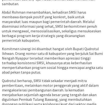
sambutan.
Abdul Rohman menambahkan, kehadiran SMSI harus
membawa dampak positif yang konkret, baik untuk
masyarakat luas maupun bagi pemerintah daerah. Melalui
diseminasi informasi yang sehat, SMSI berkomitmen penuh
untuk mengawal, mensosialisasikan, sekaligus mensukseskan
berbagai program kerja strategis yang dicanangkan
pemerintah kabupaten.
Komitmen sinergi ini disambut hangat oleh Bupati Qudrotul
Ikhwan. Orang nomor satu di kabupaten yang berjuluk Sai Bumi
Nengah Nyappur tersebut memberikan apresiasi tinggi
terhadap konsistensi SMSI, khususnya atas keberhasilan
mempertahankan program sosial hingga mencapai angka satu
abad pekan tanpa putus.
Qudrotul berharap, SMSI tidak sekadar menjadi mitra
pemberitaan, melainkan motor penggerak yang aktif dalam
mengakselerasi pembangunan daerah. Ia kemudian
menjabarkan sejumlah agenda besar yang tengah dan akan
digulirkan Pemkab Tulang Bawang, yang membutuhkan
dorongan publikasi serta kolaborasi kuat dari sektor media.