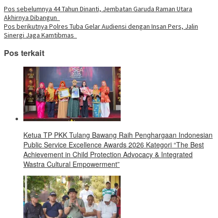
di
yang
yang
yang
yang
yang
yang
yang
Telegram(Membuka
Navigasi
Pos sebelumnya
44 Tahun Dinanti, Jembatan Garuda Raman Utara
baru)
baru)
baru)
baru)
baru)
baru)
baru)
di
Akhirnya Dibangun
jendela
pos
yang
Pos berikutnya
Polres Tuba Gelar Audiensi dengan Insan Pers, Jalin
baru)
Sinergi Jaga Kamtibmas
Pos terkait
Ketua TP PKK Tulang Bawang Raih Penghargaan Indonesian
Public Service Excellence Awards 2026 Kategori “The Best
Achievement in Child Protection Advocacy & Integrated
Wastra Cultural Empowerment”