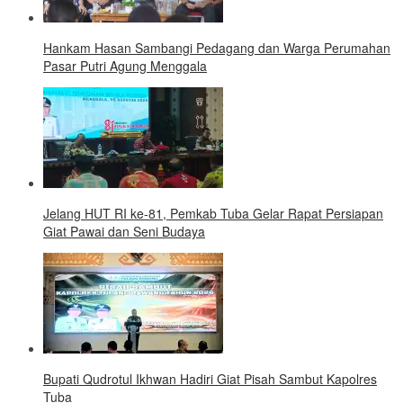
Hankam Hasan Sambangi Pedagang dan Warga Perumahan
Pasar Putri Agung Menggala
Jelang HUT RI ke-81, Pemkab Tuba Gelar Rapat Persiapan
Giat Pawai dan Seni Budaya
Bupati Qudrotul Ikhwan Hadiri Giat Pisah Sambut Kapolres
Tuba