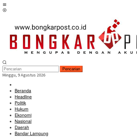
Loncat
Menu
ke
Mobile
konten
Pencarian
Minggu, 9 Agustus 2026
Beranda
Headline
Politik
Hukum
Ekonomi
Nasional
Daerah
Bandar Lampung