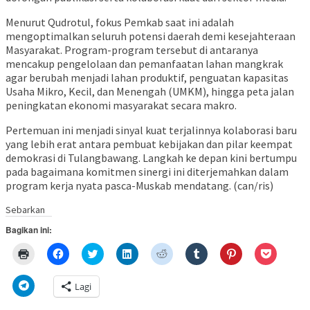
Menurut Qudrotul, fokus Pemkab saat ini adalah
mengoptimalkan seluruh potensi daerah demi kesejahteraan
Masyarakat. Program-program tersebut di antaranya
mencakup pengelolaan dan pemanfaatan lahan mangkrak
agar berubah menjadi lahan produktif, penguatan kapasitas
Usaha Mikro, Kecil, dan Menengah (UMKM), hingga peta jalan
peningkatan ekonomi masyarakat secara makro.
Pertemuan ini menjadi sinyal kuat terjalinnya kolaborasi baru
yang lebih erat antara pembuat kebijakan dan pilar keempat
demokrasi di Tulangbawang. Langkah ke depan kini bertumpu
pada bagaimana komitmen sinergi ini diterjemahkan dalam
program kerja nyata pasca-Muskab mendatang. (can/ris)
Sebarkan
Bagikan ini:
Klik
Klik
Klik
Klik
Klik
Klik
Klik
Klik
untuk
untuk
untuk
untuk
untuk
untuk
untuk
untuk
mencetak(Membuka
membagikan
berbagi
berbagi
berbagi
berbagi
berbagi
berbagi
di
di
pada
di
pada
pada
pada
via
Klik
Lagi
jendela
Facebook(Membuka
Twitter(Membuka
Linkedln(Membuka
Reddit(Membuka
Tumblr(Membuka
Pinterest(Membu
Pocket(
untuk
yang
di
di
di
di
di
di
di
berbagi
baru)
jendela
jendela
jendela
jendela
jendela
jendela
jendela