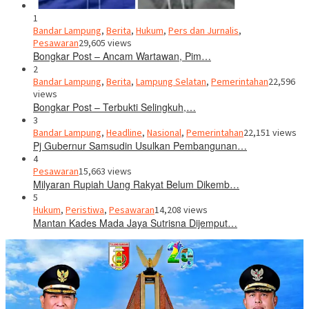
1
Bandar Lampung
,
Berita
,
Hukum
,
Pers dan Jurnalis
,
Pesawaran
29,605 views
Bongkar Post – Ancam Wartawan, Pim…
2
Bandar Lampung
,
Berita
,
Lampung Selatan
,
Pemerintahan
22,596
views
Bongkar Post – Terbukti Selingkuh,…
3
Bandar Lampung
,
Headline
,
Nasional
,
Pemerintahan
22,151 views
Pj Gubernur Samsudin Usulkan Pembangunan…
4
Pesawaran
15,663 views
Milyaran Rupiah Uang Rakyat Belum Dikemb…
5
Hukum
,
Peristiwa
,
Pesawaran
14,208 views
Mantan Kades Mada Jaya Sutrisna Dijemput…