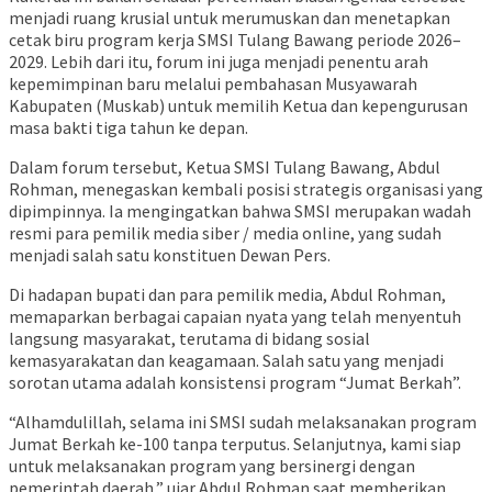
menjadi ruang krusial untuk merumuskan dan menetapkan
cetak biru program kerja SMSI Tulang Bawang periode 2026–
2029. Lebih dari itu, forum ini juga menjadi penentu arah
kepemimpinan baru melalui pembahasan Musyawarah
Kabupaten (Muskab) untuk memilih Ketua dan kepengurusan
masa bakti tiga tahun ke depan.
Dalam forum tersebut, Ketua SMSI Tulang Bawang, Abdul
Rohman, menegaskan kembali posisi strategis organisasi yang
dipimpinnya. Ia mengingatkan bahwa SMSI merupakan wadah
resmi para pemilik media siber / media online, yang sudah
menjadi salah satu konstituen Dewan Pers.
Di hadapan bupati dan para pemilik media, Abdul Rohman,
memaparkan berbagai capaian nyata yang telah menyentuh
langsung masyarakat, terutama di bidang sosial
kemasyarakatan dan keagamaan. Salah satu yang menjadi
sorotan utama adalah konsistensi program “Jumat Berkah”.
“Alhamdulillah, selama ini SMSI sudah melaksanakan program
Jumat Berkah ke-100 tanpa terputus. Selanjutnya, kami siap
untuk melaksanakan program yang bersinergi dengan
pemerintah daerah,” ujar Abdul Rohman saat memberikan