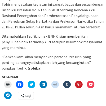
Tohir mengatakan kegiatan ini sangat bagus dan sesuai dengan
Instruksi Presiden No. 6 Tahun 2018 tentang Rencana Aksi
Nasional Pencegahan dan Pemberantasan Penyalahgunaan
dan Peredaran Gelap Narkotika dan Prekursor Narkotika Tahun
2018-2019.dan seluruh Asn harus memahami aturan tersebut.
Ditamabahkan Taufik, pihak BNNK siap memberikan
penyuluhan baik terhadap ASN ataupun kelompok masyarakat
yang meminta.
“Bahkan kami akan menyiapkan personel tes urin, yang
penting barangnya disiapkan oleh yang bersangkutan,”
pungkas Taufik. (
robika
)
SEBARKAN
Klik
Klik
Klik
Klik
Klik
Klik
Klik
Klik
untuk
untuk
untuk
untuk
untuk
untuk
untuk
untuk
mencetak(Membuka
membagikan
berbagi
berbagi
berbagi
berbagi
berbagi
berbagi
di
di
pada
di
pada
pada
pada
via
Klik
Lagi
jendela
Facebook(Membuka
Twitter(Membuka
Linkedln(Membuka
Reddit(Membuka
Tumblr(Membuka
Pinterest(Membu
Pocket(
untuk
yang
di
di
di
di
di
di
di
berbagi
baru)
jendela
jendela
jendela
jendela
jendela
jendela
jendela
di
yang
yang
yang
yang
yang
yang
yang