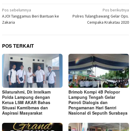
Telegram(Membuka
baru)
baru)
baru)
baru)
baru)
baru)
baru)
di
Navigasi
jendela
Pos sebelumnya
Pos berikutnya
yang
pos
AJOI Tanggamus Beri Bantuan ke
Polres Tulangbawang Gelar Ops.
baru)
Zakaria
Cempaka Krakatau 2020
POS TERKAIT
Silaturahmi, Dit Intelkam
Brimob Kompi 4B Pelopor
Polda Lampung dengan
Lampung Tengah Gelar
Ketua LSM AKAR Bahas
Patroli Dialogis dan
Situasi Kamtibmas dan
Pengamanan Hari Santri
Aspirasi Masyarakat
Nasional di Seputih Surabaya