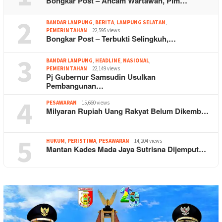
Bongkar Post – Ancam Wartawan, Pim…
2
BANDAR LAMPUNG
,
BERITA
,
LAMPUNG SELATAN
,
PEMERINTAHAN
22,595 views
Bongkar Post – Terbukti Selingkuh,…
3
BANDAR LAMPUNG
,
HEADLINE
,
NASIONAL
,
PEMERINTAHAN
22,149 views
Pj Gubernur Samsudin Usulkan
Pembangunan…
4
PESAWARAN
15,660 views
Milyaran Rupiah Uang Rakyat Belum Dikemb…
5
HUKUM
,
PERISTIWA
,
PESAWARAN
14,204 views
Mantan Kades Mada Jaya Sutrisna Dijemput…