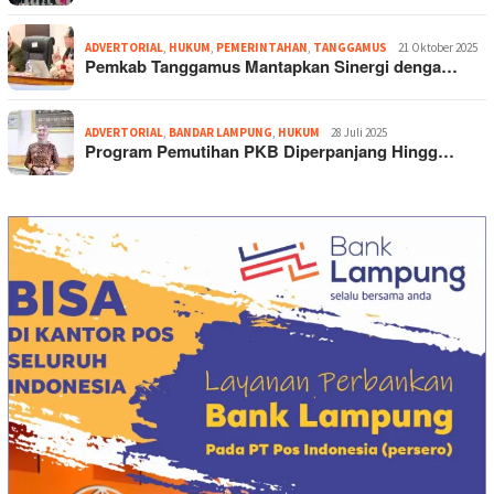
ADVERTORIAL
,
HUKUM
,
PEMERINTAHAN
,
TANGGAMUS
21 Oktober 2025
Pemkab Tanggamus Mantapkan Sinergi denga…
ADVERTORIAL
,
BANDAR LAMPUNG
,
HUKUM
28 Juli 2025
Program Pemutihan PKB Diperpanjang Hingg…