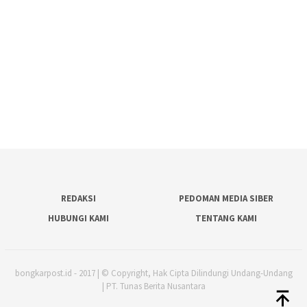
REDAKSI
PEDOMAN MEDIA SIBER
HUBUNGI KAMI
TENTANG KAMI
bongkarpost.id - 2017 | © Copyright, Hak Cipta Dilindungi Undang-Undang
| PT. Tunas Berita Nusantara