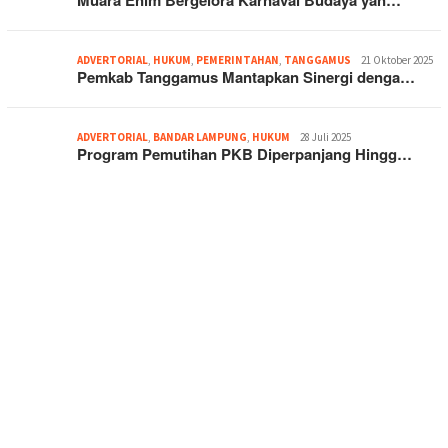
Muara Enim Bergelora Karnaval Budaya yan…
ADVERTORIAL
,
HUKUM
,
PEMERINTAHAN
,
TANGGAMUS
21 Oktober 2025
Pemkab Tanggamus Mantapkan Sinergi denga…
ADVERTORIAL
,
BANDAR LAMPUNG
,
HUKUM
28 Juli 2025
Program Pemutihan PKB Diperpanjang Hingg…