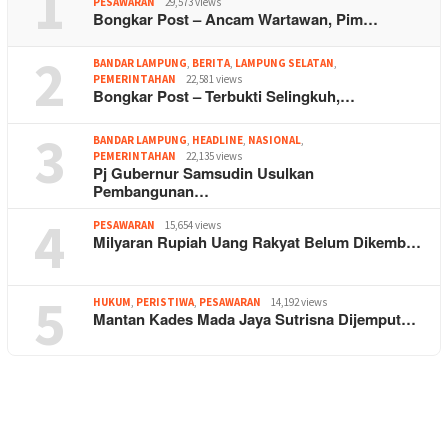
1
PESAWARAN
29,573 views
Bongkar Post – Ancam Wartawan, Pim…
2
BANDAR LAMPUNG
,
BERITA
,
LAMPUNG SELATAN
,
PEMERINTAHAN
22,581 views
Bongkar Post – Terbukti Selingkuh,…
3
BANDAR LAMPUNG
,
HEADLINE
,
NASIONAL
,
PEMERINTAHAN
22,135 views
Pj Gubernur Samsudin Usulkan
Pembangunan…
4
PESAWARAN
15,654 views
Milyaran Rupiah Uang Rakyat Belum Dikemb…
5
HUKUM
,
PERISTIWA
,
PESAWARAN
14,192 views
Mantan Kades Mada Jaya Sutrisna Dijemput…