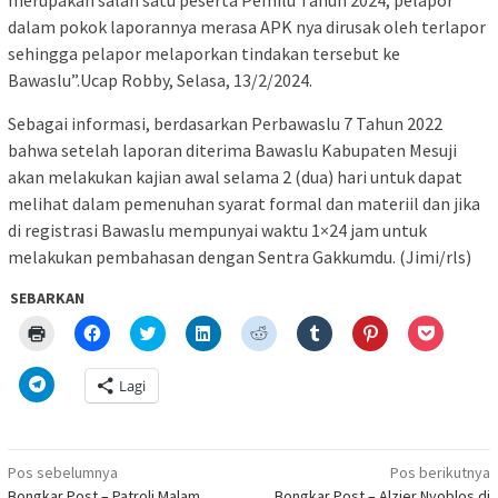
dalam pokok laporannya merasa APK nya dirusak oleh terlapor
sehingga pelapor melaporkan tindakan tersebut ke
Bawaslu”.Ucap Robby, Selasa, 13/2/2024.
Sebagai informasi, berdasarkan Perbawaslu 7 Tahun 2022
bahwa setelah laporan diterima Bawaslu Kabupaten Mesuji
akan melakukan kajian awal selama 2 (dua) hari untuk dapat
melihat dalam pemenuhan syarat formal dan materiil dan jika
di registrasi Bawaslu mempunyai waktu 1×24 jam untuk
melakukan pembahasan dengan Sentra Gakkumdu. (Jimi/rls)
SEBARKAN
Klik
Klik
Klik
Klik
Klik
Klik
Klik
Klik
untuk
untuk
untuk
untuk
untuk
untuk
untuk
untuk
mencetak(Membuka
membagikan
berbagi
berbagi
berbagi
berbagi
berbagi
berbagi
di
di
pada
di
pada
pada
pada
via
Klik
Lagi
jendela
Facebook(Membuka
Twitter(Membuka
Linkedln(Membuka
Reddit(Membuka
Tumblr(Membuka
Pinterest(Membu
Pocket(
untuk
yang
di
di
di
di
di
di
di
berbagi
baru)
jendela
jendela
jendela
jendela
jendela
jendela
jendela
di
yang
yang
yang
yang
yang
yang
yang
Telegram(Membuka
baru)
baru)
baru)
baru)
baru)
baru)
baru)
di
Navigasi
jendela
Pos sebelumnya
Pos berikutnya
yang
Bongkar Post – Patroli Malam,
Bongkar Post – Alzier Nyoblos di
baru)