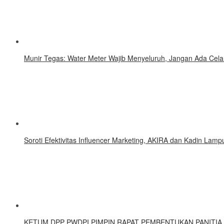
Munir Tegas: Water Meter Wajib Menyeluruh, Jangan Ada Cel
Soroti Efektivitas Influencer Marketing, AKIRA dan Kadin Lamp
KETUM DPP PWDPI PIMPIN RAPAT PEMBENTUKAN PANITIA