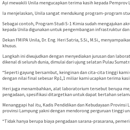
Ayi mewakili Unila mengucapkan terima kasih kepada Pemprov L
Ia menjelaskan, Unila sangat mendukung program-program studi 
Sebagai contoh, Program Studi S-1 Kimia sudah mengajukan akr
kepada Unila digunakan untuk pengembangan infrastruktur dan fa
Dekan FMIPA Unila, Dr. Eng. Heri Satria, S.Si., M.Si., menyam
khusus.
Langkah ini diwujudkan dengan menyediakan jurusan dan labora
dikenal di seluruh dunia, dimulai dari ujung selatan Pulau Sumat
“Seperti gayung bersambut, keinginan dan cita-cita tinggi kami
dengan nilai final sebesar Rp1,1 miliar kami ucapkan terima kasi
Heri juga menambahkan, alat laboratorium tersebut berupa meja
pengadaan, spesifikasi ditargetkan untuk dapat bertahan selama
Menanggapi hal itu, Kadis Pendidikan dan Kebudayaan Provinsi
provinsi Lampung yakni dengan mendorong perguruan tinggi unt
“Tidak hanya berupa biaya pengadaan sarana-prasarana, pemeri