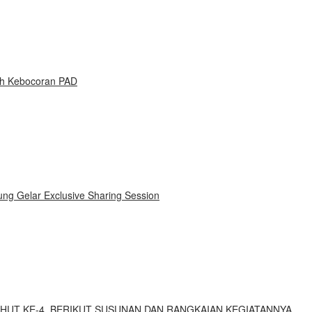
ah Kebocoran PAD
ung Gelar Exclusive Sharing Session
 HUT KE-4, BERIKUT SUSUNAN DAN RANGKAIAN KEGIATANNYA