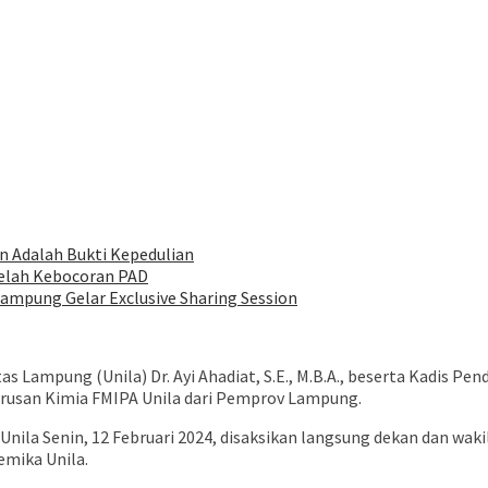
buka
n Adalah Bukti Kepedulian
Celah Kebocoran PAD
Lampung Gelar Exclusive Sharing Session
s Lampung (Unila) Dr. Ayi Ahadiat, S.E., M.B.A., beserta Kadis Pe
rusan Kimia FMIPA Unila dari Pemprov Lampung.
ila Senin, 12 Februari 2024, disaksikan langsung dekan dan wakil
demika Unila.