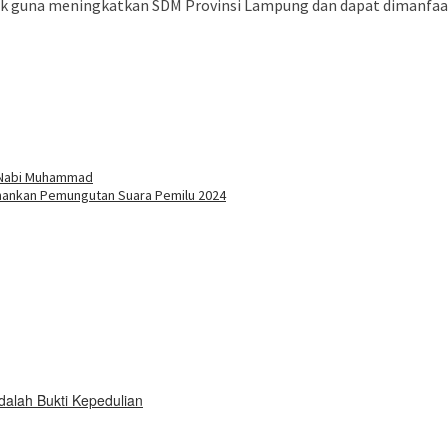
 baik guna meningkatkan SDM Provinsi Lampung dan dapat dimanfa
buka
n Nabi Muhammad
mankan Pemungutan Suara Pemilu 2024
dalah Bukti Kepedulian