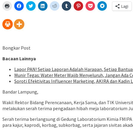
Klik
Klik
Klik
Klik
Klik
Klik
Klik
Klik
Klik
Lagi
untuk
untuk
untuk
untuk
untuk
untuk
untuk
untuk
untuk
mencetak(Membuka
membagikan
berbagi
berbagi
berbagi
berbagi
berbagi
berbagi
berbagi
di
di
pada
di
pada
pada
pada
via
di
jendela
Facebook(Membuka
Twitter(Membuka
Linkedln(Membuka
Reddit(Membuka
Tumblr(Membuka
Pinterest(Membuka
Pocket(Membuka
Telegram(Mem
yang
di
di
di
di
di
di
di
di
baru)
jendela
jendela
jendela
jendela
jendela
jendela
jendela
jendela
yang
yang
yang
yang
yang
yang
yang
yang
baru)
baru)
baru)
baru)
baru)
baru)
baru)
baru)
Bongkar Post
Bacaan Lainnya
Lapor PAN! Setiap Laporan Adalah Harapan, Setiap Bantua
Munir Tegas: Water Meter Wajib Menyeluruh, Jangan Ada 
Soroti Efektivitas Influencer Marketing, AKIRA dan Kadin 
Bandar Lampung,
Wakil Rektor Bidang Perencanaan, Kerja Sama, dan TIK Universita
melakukan serah terima pengadaan hibah meja laboratorium Ju
Serah terima berlangsung di Gedung Laboratorium Kimia FMIPA Un
para kajur, kaprodi, korbag, subkorbag, serta jajaran sivitas aka