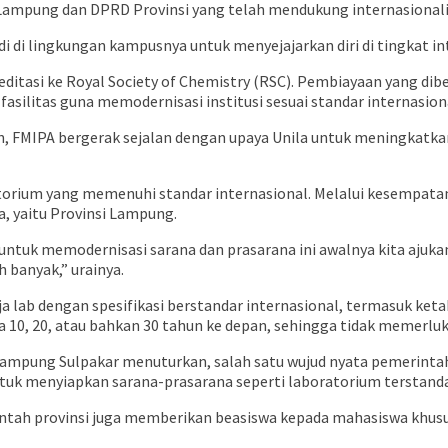
ampung dan DPRD Provinsi yang telah mendukung internasionalis
di lingkungan kampusnya untuk menyejajarkan diri di tingkat in
editasi ke Royal Society of Chemistry (RSC). Pembiayaan yang d
silitas guna memodernisasi institusi sesuai standar internasion
paikan, FMIPA bergerak sejalan dengan upaya Unila untuk meningka
torium yang memenuhi standar internasional. Melalui kesempata
ra, yaitu Provinsi Lampung.
 untuk memodernisasi sarana dan prasarana ini awalnya kita ajuk
h banyak,” urainya.
 lab dengan spesifikasi berstandar internasional, termasuk keta
 10, 20, atau bahkan 30 tahun ke depan, sehingga tidak memerluka
 Lampung Sulpakar menuturkan, salah satu wujud nyata pemerinta
uk menyiapkan sarana-prasarana seperti laboratorium terstanda
ntah provinsi juga memberikan beasiswa kepada mahasiswa khusus